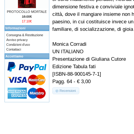
dimensione festiva e conviviale igno
PROTOCOLLO MORTALE
città, dove il mangiare insieme non h
18.00€
paesino, in cui costituisce invece u
17.10€
familiare, di socializzazione, di gi
Informazioni
Consegna & Restituzione
Avviso privacy
Monica Corradi
Condizioni d'uso
Contattaci
UN ITALIANO
Accettiamo
Presentazione di Giuliana Cutore
Edizione Tabula fati
[ISBN-88-900145-7-1]
Pagg. 64 - € 3,00
Recensioni