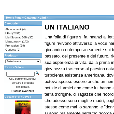
Home Page
»
Catalogo
»
Libri
»
Categorie
UN ITALIANO
Abbonamenti
(4)
Libri
(2492)
Una folla di figure si fa innanzi al le
Libri Scontati 30%
(30)
Magazines->
(142)
figure rivivono attraverso la voce na
Promozioni
(19)
giocando contemporaneamente sui tre 
Gadgets
(2)
passato, del presente e del futuro, ri
Produttori
sua esperienza di vita, dalla prima in
Ricerca Veloce
giovinezza trascorse al paesino natal
turbolenta esistenza americana, dov
Usa parole chiave per
poteva spesso essere anche un nem
cercare il prodotto
desiderato.
notizie di amici che come lui hanno
Ricerca avanzata
terra d’origine, di ragazze che rico
Cosa c'e' di nuovo?
che adesso sono mogli e madri, pag
stesse come mai lo saranno le "donne
si sono malamente perdute; ricorda e