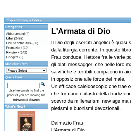
Top
»
Catalog
»
Libri
»
Categories
L'Armata di Dio
Abbonamenti
(4)
Libri
(2492)
Il Dio degli eserciti angelici è quas
Libri Scontati 30%
(30)
Promozioni
(19)
dalla liturgia corrente. In questo lib
Riviste->
(142)
Frau conduce il lettore fra le varie p
Gadgets
(2)
gli alati messaggeri che nelle loro m
Manufacturers
salvifiche e terribili compaiono in ai
Quick Find
in opposizione alle forze del male.
Un efficace caleidoscopio che trae or
Use keywords to find the
che formano i pilastri della tradizione
product you are looking for.
Advanced Search
scevro da millenarismi new age ma 
What's New?
pietismi e buonismi devozionali.
Dalmazio Frau
L'Armata di Dio