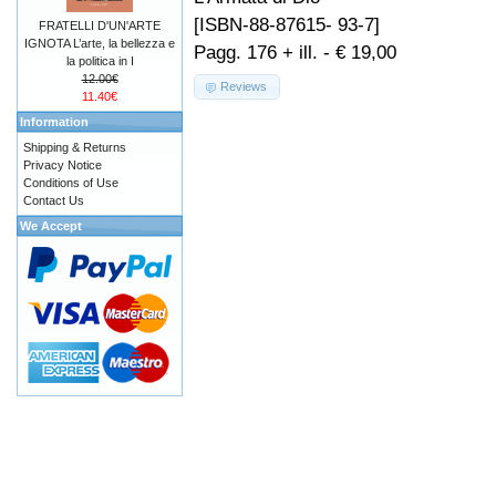
[ISBN-88-87615- 93-7]
FRATELLI D'UN'ARTE
IGNOTA L’arte, la bellezza e
Pagg. 176 + ill. - € 19,00
la politica in I
12.00€
Reviews
11.40€
Information
Shipping & Returns
Privacy Notice
Conditions of Use
Contact Us
We Accept