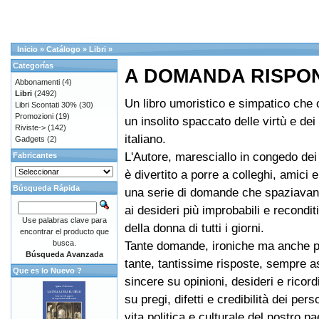
Inicio
»
Catálogo
»
Libri
»
Categorías
A DOMANDA RISPON
Abbonamenti
(4)
Libri
(2492)
Un libro umoristico e simpatico che of
Libri Scontati 30%
(30)
Promozioni
(19)
un insolito spaccato delle virtù e dei
Riviste->
(142)
italiano.
Gadgets
(2)
L'Autore, maresciallo in congedo dei 
Fabricantes
è divertito a porre a colleghi, amici 
Búsqueda Rápida
una serie di domande che spaziavano
ai desideri più improbabili e recondit
Use palabras clave para
della donna di tutti i giorni.
encontrar el producto que
busca.
Tante domande, ironiche ma anche p
Búsqueda Avanzada
tante, tantissime risposte, sempre 
Que es lo Nuevo ?
sincere su opinioni, desideri e ricord
su pregi, difetti e credibilità dei per
vita politica e culturale del nostro p