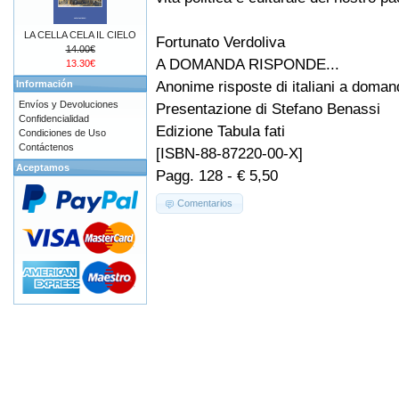
LA CELLA CELA IL CIELO
Fortunato Verdoliva
14.00€
A DOMANDA RISPONDE...
13.30€
Anonime risposte di italiani a doman
Información
Envíos y Devoluciones
Presentazione di Stefano Benassi
Confidencialidad
Edizione Tabula fati
Condiciones de Uso
Contáctenos
[ISBN-88-87220-00-X]
Aceptamos
Pagg. 128 - € 5,50
Comentarios