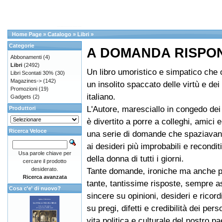
Home Page
»
Catalogo
»
Libri
»
Categorie
A DOMANDA RISPON
Abbonamenti
(4)
Libri
(2492)
Un libro umoristico e simpatico che of
Libri Scontati 30%
(30)
Magazines->
(142)
un insolito spaccato delle virtù e dei
Promozioni
(19)
italiano.
Gadgets
(2)
L'Autore, maresciallo in congedo dei 
Produttori
è divertito a porre a colleghi, amici 
Ricerca Veloce
una serie di domande che spaziavano
ai desideri più improbabili e recondit
Usa parole chiave per
della donna di tutti i giorni.
cercare il prodotto
desiderato.
Tante domande, ironiche ma anche p
Ricerca avanzata
tante, tantissime risposte, sempre 
Cosa c'e' di nuovo?
sincere su opinioni, desideri e ricord
su pregi, difetti e credibilità dei per
vita politica e culturale del nostro p