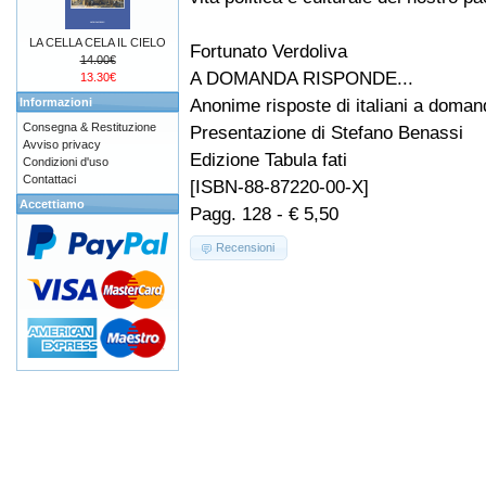
LA CELLA CELA IL CIELO
Fortunato Verdoliva
14.00€
A DOMANDA RISPONDE...
13.30€
Anonime risposte di italiani a doman
Informazioni
Consegna & Restituzione
Presentazione di Stefano Benassi
Avviso privacy
Edizione Tabula fati
Condizioni d'uso
Contattaci
[ISBN-88-87220-00-X]
Accettiamo
Pagg. 128 - € 5,50
Recensioni