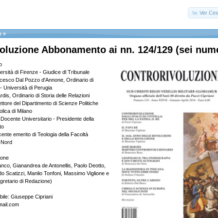
Ver Ces
e
»
oluzione Abbonamento ai nn. 124/129 (sei nume
o
rsità di Firenze - Giudice dl Tribunale
cesco Dal Pozzo d'Annone, Ordinario di
o - Università di Perugia
is, Ordinario di Storia delle Relazioni
rettore del Dipartimento di Scienze Politiche
olica di Milano
 Docente Universitario - Presidente della
to
ente emerito di Teologia della Facoltà
a Nord
ione
anco, Gianandrea de Antonellis, Paolo Deotto,
do Scatizzi, Manlio Tonfoni, Massimo Viglione e
gretario di Redazione)
bile: Giuseppe Cipriani
mail.com