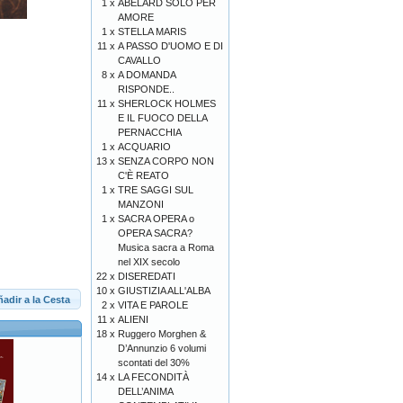
1 x
ABELARD SOLO PER
AMORE
1 x
STELLA MARIS
11 x
A PASSO D'UOMO E DI
CAVALLO
8 x
A DOMANDA
RISPONDE..
11 x
SHERLOCK HOLMES
E IL FUOCO DELLA
PERNACCHIA
1 x
ACQUARIO
13 x
SENZA CORPO NON
C'È REATO
1 x
TRE SAGGI SUL
MANZONI
1 x
SACRA OPERA o
OPERA SACRA?
Musica sacra a Roma
nel XIX secolo
22 x
DISEREDATI
10 x
GIUSTIZIA ALL'ALBA
adir a la Cesta
2 x
VITA E PAROLE
11 x
ALIENI
18 x
Ruggero Morghen &
D’Annunzio 6 volumi
scontati del 30%
14 x
LA FECONDITÀ
DELL’ANIMA