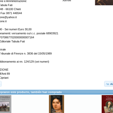
one e Amministrazione:
Tabula Fati
148 - 66100 Chieti
- Fax 0871 446544
zione@yahoo.it
one.it
0 - Sei numeri Euro 30,00
onamenti: versamento sul c.c. postale 68903921
2Y0708677020000000007164
Editoriale Tabula Fati
trale
Tribunale di Firenze n. 3836 del 15/05/1989
Abbonamento ai nn. 124/129 (sei numeri)
ZIONE
l’Anti 89
ipriani
Añ
mpraron este producto, también han comprado