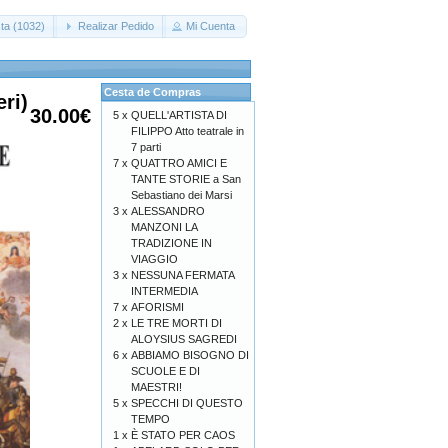
ta (1032)
Realizar Pedido
Mi Cuenta
Cesta de Compras
ri)
30.00€
5 x
QUELL'ARTISTA DI
FILIPPO Atto teatrale in
7 parti
7 x
QUATTRO AMICI E
TANTE STORIE a San
Sebastiano dei Marsi
3 x
ALESSANDRO
MANZONI LA
TRADIZIONE IN
VIAGGIO
3 x
NESSUNA FERMATA
INTERMEDIA
7 x
AFORISMI
2 x
LE TRE MORTI DI
ALOYSIUS SAGREDI
6 x
ABBIAMO BISOGNO DI
SCUOLE E DI
MAESTRI!
5 x
SPECCHI DI QUESTO
TEMPO
1 x
È STATO PER CAOS