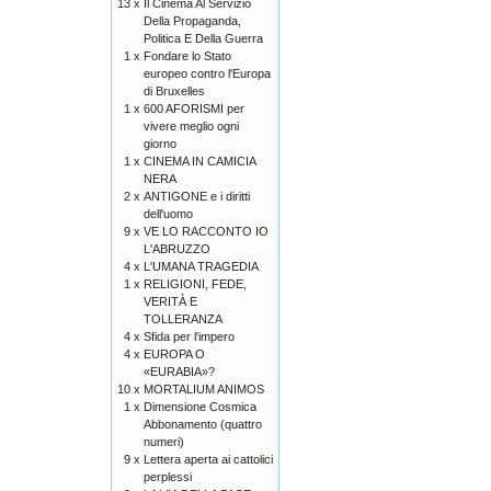
13 x
Il Cinema Al Servizio
Della Propaganda,
Politica E Della Guerra
1 x
Fondare lo Stato
europeo contro l'Europa
di Bruxelles
1 x
600 AFORISMI per
vivere meglio ogni
giorno
1 x
CINEMA IN CAMICIA
NERA
2 x
ANTIGONE e i diritti
dell'uomo
9 x
VE LO RACCONTO IO
L'ABRUZZO
4 x
L'UMANA TRAGEDIA
1 x
RELIGIONI, FEDE,
VERITÀ E
TOLLERANZA
4 x
Sfida per l'impero
4 x
EUROPA O
«EURABIA»?
10 x
MORTALIUM ANIMOS
1 x
Dimensione Cosmica
Abbonamento (quattro
numeri)
9 x
Lettera aperta ai cattolici
perplessi