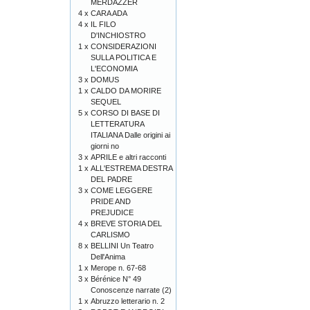
MERDAZZÈR
4 x
CARA ADA
4 x
IL FILO
D'INCHIOSTRO
1 x
CONSIDERAZIONI
SULLA POLITICA E
L'ECONOMIA
3 x
DOMUS
1 x
CALDO DA MORIRE
SEQUEL
5 x
CORSO DI BASE DI
LETTERATURA
ITALIANA Dalle origini ai
giorni no
3 x
APRILE e altri racconti
1 x
ALL'ESTREMA DESTRA
DEL PADRE
3 x
COME LEGGERE
PRIDE AND
PREJUDICE
4 x
BREVE STORIA DEL
CARLISMO
8 x
BELLINI Un Teatro
Dell'Anima
1 x
Merope n. 67-68
3 x
Bérénice N° 49
Conoscenze narrate (2)
1 x
Abruzzo letterario n. 2