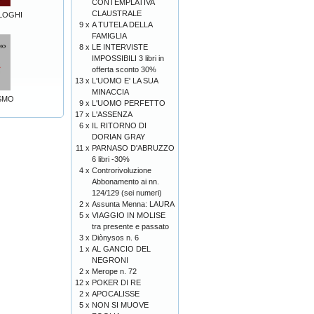
CONTEMPLATIVA
CLAUSTRALE
ALOGHI
9 x
A TUTELA DELLA
FAMIGLIA
8 x
LE INTERVISTE
IMPOSSIBILI 3 libri in
offerta sconto 30%
13 x
L'UOMO E' LA SUA
MINACCIA
ISMO
9 x
L'UOMO PERFETTO
17 x
L'ASSENZA
6 x
IL RITORNO DI
DORIAN GRAY
11 x
PARNASO D'ABRUZZO
6 libri -30%
4 x
Controrivoluzione
Abbonamento ai nn.
124/129 (sei numeri)
2 x
Assunta Menna: LAURA
5 x
VIAGGIO IN MOLISE
tra presente e passato
3 x
Diònysos n. 6
1 x
AL GANCIO DEL
NEGRONI
2 x
Merope n. 72
12 x
POKER DI RE
2 x
APOCALISSE
5 x
NON SI MUOVE