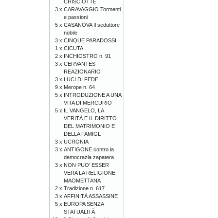
CHISCIOTTE
3 x
CARAVAGGIO Tormenti
e passioni
5 x
CASANOVA Il seduttore
nobile
3 x
CINQUE PARADOSSI
1 x
CICUTA
2 x
INCHIOSTRO n. 91
3 x
CERVANTES
REAZIONARIO
3 x
LUCI DI FEDE
9 x
Merope n. 64
5 x
INTRODUZIONE A UNA
VITA DI MERCURIO
5 x
IL VANGELO, LA
VERITÀ E IL DIRITTO
DEL MATRIMONIO E
DELLA FAMIGL
3 x
UCRONIA
3 x
ANTIGONE contro la
democrazia zapatera
3 x
NON PUO' ESSER
VERA LA RELIGIONE
MAOMETTANA
2 x
Tradizione n. 617
3 x
AFFINITÀ ASSASSINE
5 x
EUROPA SENZA
STATUALITÀ