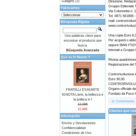
Gadgets
(2)
Direzione, Redazi
Gruppo Editoriale 
Fabricantes
Via Colonnetta n. 
Tel. 0871 561806 
mail: controrivolu
Búsqueda Rápida
www.controrivoluzi
Una copia Euro 6,0
Use palabras clave para
Per acquisti o abb
encontrar el producto que
oppure IBAN IT0
busca.
intestati a Gruppo 
Búsqueda Avanzada
Que es lo Nuevo ?
Rivista quadrimnes
Registrazione del 
Controrivoluzione 
Euro 30,00
CONTRORIVOLU
Organo ufficiale del
FRATELLI D'UN'ARTE
Fondato da Pucci C
IGNOTA L’arte, la bellezza e
la politica in I
Comentarios
12.00€
11.40€
Clientes que co
Información
Envíos y Devoluciones
Confidencialidad
Condiciones de Uso