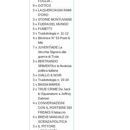
FOGLIA...
8 x
GOTICO
3 x
LA QUERCIA DAI RAMI
D'ORO
3 x
STORIE MONTUVIANE
5 x
FUERA DEL MUNDO
5 x
FUMETTI
3 x
Traduttologia n. 11-12
4 x
Bérénice N° 53 Poeti &
Miti
7 x
JUVENTÌADE La
Vecchia Signora alla
guerra di Troia
3 x
BERTRANDO
SPAVENTA e la fisolosia
politica italiana
3 x
GIALLO & NOIR
3 x
Traduttologia n. 19-20
1 x
BASSA MAREA
2 x
TRUE CRIME Da Jack
lo Squartatore a Jeffrey
Dahmer
4 x
CONVERSAZIONI
CON IL PORTIERE DEI
FREAKS Il fattaccio
4 x
BREVE MANUALE DI
SCIENZA POLITICA
3 x
IL PITTORE