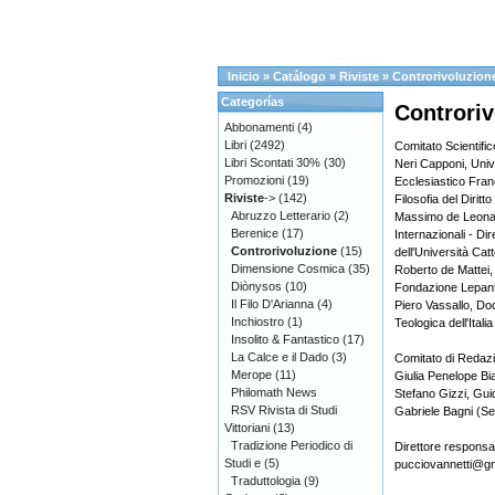
Inicio
»
Catálogo
»
Riviste
»
Controrivoluzion
Categorías
Controriv
Abbonamenti
(4)
Libri
(2492)
Comitato Scientific
Libri Scontati 30%
(30)
Neri Capponi, Unive
Promozioni
(19)
Ecclesiastico Fran
Riviste
->
(142)
Filosofia del Diritt
Abruzzo Letterario
(2)
Massimo de Leonard
Berenice
(17)
Internazionali - Di
Controrivoluzione
(15)
dell'Università Catt
Dimensione Cosmica
(35)
Roberto de Mattei,
Diònysos
(10)
Fondazione Lepan
Il Filo D'Arianna
(4)
Piero Vassallo, Doc
Inchiostro
(1)
Teologica dell'Itali
Insolito & Fantastico
(17)
La Calce e il Dado
(3)
Comitato di Redaz
Merope
(11)
Giulia Penelope Bi
Philomath News
Stefano Gizzi, Gui
RSV Rivista di Studi
Gabriele Bagni (Se
Vittoriani
(13)
Tradizione Periodico di
Direttore responsa
Studi e
(5)
pucciovannetti@g
Traduttologia
(9)