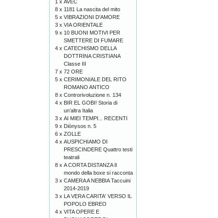
1 x
AVEC
8 x
1181 La nascita del mito
5 x
VIBRAZIONI D'AMORE
3 x
VIA ORIENTALE
9 x
10 BUONI MOTIVI PER
SMETTERE DI FUMARE
4 x
CATECHISMO DELLA
DOTTRINA CRISTIANA
Classe III
7 x
72 ORE
5 x
CERIMONIALE DEL RITO
ROMANO ANTICO
8 x
Controrivoluzione n. 134
4 x
BIR EL GOBI! Storia di
un’altra Italia
3 x
AI MIEI TEMPI... RECENTI
9 x
Diònysos n. 5
6 x
ZOLLE
4 x
AUSPICHIAMO DI
PRESCINDERE Quattro testi
teatrali
8 x
A CORTA DISTANZA Il
mondo della boxe si racconta
3 x
CAMERA A NEBBIA Taccuini
2014-2019
3 x
LA VERA CARITA' VERSO IL
POPOLO EBREO
4 x
VITA OPERE E