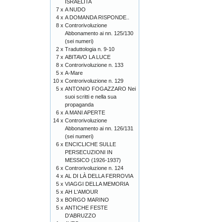
ISRAELITA
7 x
A NUDO
4 x
A DOMANDA RISPONDE..
8 x
Controrivoluzione
Abbonamento ai nn. 125/130
(sei numeri)
2 x
Traduttologia n. 9-10
7 x
ABITAVO LA LUCE
8 x
Controrivoluzione n. 133
5 x
A-Mare
10 x
Controrivoluzione n. 129
5 x
ANTONIO FOGAZZARO Nei
suoi scritti e nella sua
propaganda
6 x
A MANI APERTE
14 x
Controrivoluzione
Abbonamento ai nn. 126/131
(sei numeri)
6 x
ENCICLICHE SULLE
PERSECUZIONI IN
MESSICO (1926-1937)
6 x
Controrivoluzione n. 124
4 x
AL DI LÀ DELLA FERROVIA
5 x
VIAGGI DELLA MEMORIA
5 x
AH L'AMOUR
3 x
BORGO MARINO
5 x
ANTICHE FESTE
D'ABRUZZO