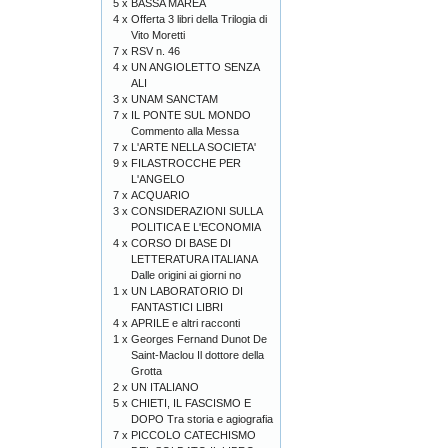
5 x
BASSA MAREA
4 x
Offerta 3 libri della Trilogia di
Vito Moretti
7 x
RSV n. 46
4 x
UN ANGIOLETTO SENZA
ALI
3 x
UNAM SANCTAM
7 x
IL PONTE SUL MONDO
Commento alla Messa
7 x
L'ARTE NELLA SOCIETA'
9 x
FILASTROCCHE PER
L'ANGELO
7 x
ACQUARIO
3 x
CONSIDERAZIONI SULLA
POLITICA E L'ECONOMIA
4 x
CORSO DI BASE DI
LETTERATURA ITALIANA
Dalle origini ai giorni no
1 x
UN LABORATORIO DI
FANTASTICI LIBRI
4 x
APRILE e altri racconti
1 x
Georges Fernand Dunot De
Saint-Maclou Il dottore della
Grotta
2 x
UN ITALIANO
5 x
CHIETI, IL FASCISMO E
DOPO Tra storia e agiografia
7 x
PICCOLO CATECHISMO