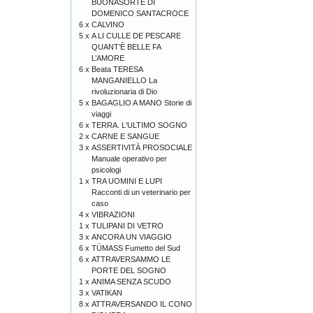
BUONASORTE DI
DOMENICO SANTACROCE
6 x
CALVINO
5 x
A LI CULLE DE PESCARE
QUANT’È BELLE FA
L’AMORE
6 x
Beata TERESA
MANGANIELLO La
rivoluzionaria di Dio
5 x
BAGAGLIO A MANO Storie di
viaggi
6 x
TERRA. L'ULTIMO SOGNO
2 x
CARNE E SANGUE
3 x
ASSERTIVITÀ PROSOCIALE
Manuale operativo per
psicologi
1 x
TRA UOMINI E LUPI
Racconti di un veterinario per
caso
4 x
VIBRAZIONI
1 x
TULIPANI DI VETRO
3 x
ANCORA UN VIAGGIO
6 x
TÙMASS Fumetto del Sud
6 x
ATTRAVERSAMMO LE
PORTE DEL SOGNO
1 x
ANIMA SENZA SCUDO
3 x
VATIKAN
8 x
ATTRAVERSANDO IL CONO