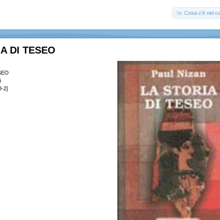
Cosa c'è nel ca
A DI TESEO
SEO
i
-2]