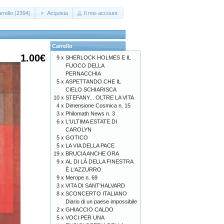
rrello (2394)
Acquista
Il mio account
Carrello
1.00€
9 x
SHERLOCK HOLMES E IL
FUOCO DELLA
PERNACCHIA
5 x
ASPETTANDO CHE IL
CIELO SCHIARISCA
10 x
STEFANY... OLTRE LA VITA
4 x
Dimensione Cosmica n. 15
3 x
Philomath News n. 3
6 x
L'ULTIMA ESTATE DI
CAROLYN
5 x
GOTICO
5 x
LA VIA DELLA PACE
19 x
BRUCIA ANCHE ORA
9 x
AL DI LÀ DELLA FINESTRA
È L'AZZURRO
9 x
Merope n. 69
3 x
VITA DI SANT'HALVARD
8 x
SCONCERTO ITALIANO
Diario di un paese impossibile
2 x
GHIACCIO CALDO
5 x
VOCI PER UNA