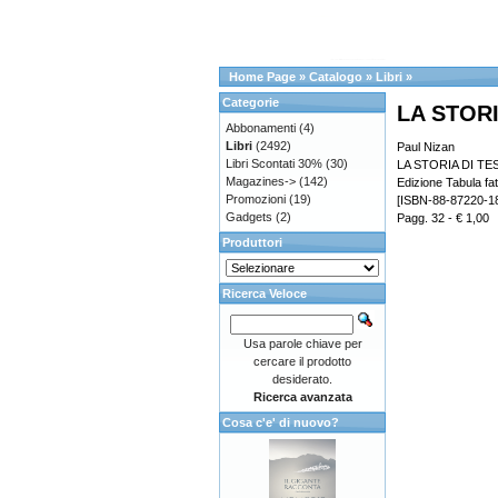
Home Page
»
Catalogo
»
Libri
»
Categorie
LA STORI
Abbonamenti
(4)
Libri
(2492)
Paul Nizan
Libri Scontati 30%
(30)
LA STORIA DI TE
Magazines->
(142)
Edizione Tabula fat
Promozioni
(19)
[ISBN-88-87220-18
Gadgets
(2)
Pagg. 32 - € 1,00
Produttori
Ricerca Veloce
Usa parole chiave per
cercare il prodotto
desiderato.
Ricerca avanzata
Cosa c'e' di nuovo?