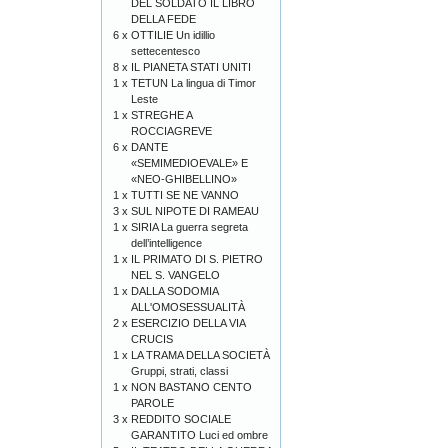
DEL SOLDATO IL LIBRO
DELLA FEDE
6 x
OTTILIE Un idillio
settecentesco
8 x
IL PIANETA STATI UNITI
1 x
TETUN La lingua di Timor
Leste
1 x
STREGHE A
ROCCIAGREVE
6 x
DANTE
«SEMIMEDIOEVALE» E
«NEO-GHIBELLINO»
1 x
TUTTI SE NE VANNO
3 x
SUL NIPOTE DI RAMEAU
1 x
SIRIA La guerra segreta
dell’intelligence
1 x
IL PRIMATO DI S. PIETRO
NEL S. VANGELO
1 x
DALLA SODOMIA
ALL'OMOSESSUALITÀ
2 x
ESERCIZIO DELLA VIA
CRUCIS
1 x
LA TRAMA DELLA SOCIETÀ
Gruppi, strati, classi
1 x
NON BASTANO CENTO
PAROLE
3 x
REDDITO SOCIALE
GARANTITO Luci ed ombre