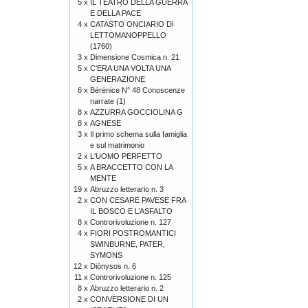
5 x
IL TEATRO DELLA GUERRA
E DELLA PACE
4 x
CATASTO ONCIARIO DI
LETTOMANOPPELLO
(1760)
3 x
Dimensione Cosmica n. 21
5 x
C'ERA UNA VOLTA UNA
GENERAZIONE
6 x
Bérénice N° 48 Conoscenze
narrate (1)
8 x
AZZURRA GOCCIOLINA G
8 x
AGNESE
3 x
Il primo schema sulla famiglia
e sul matrimonio
2 x
L'UOMO PERFETTO
5 x
A BRACCETTO CON LA
MENTE
19 x
Abruzzo letterario n. 3
2 x
CON CESARE PAVESE FRA
IL BOSCO E L’ASFALTO
8 x
Controrivoluzione n. 127
4 x
FIORI POSTROMANTICI
SWINBURNE, PATER,
SYMONS
12 x
Diònysos n. 6
11 x
Controrivoluzione n. 125
8 x
Abruzzo letterario n. 2
2 x
CONVERSIONE DI UN