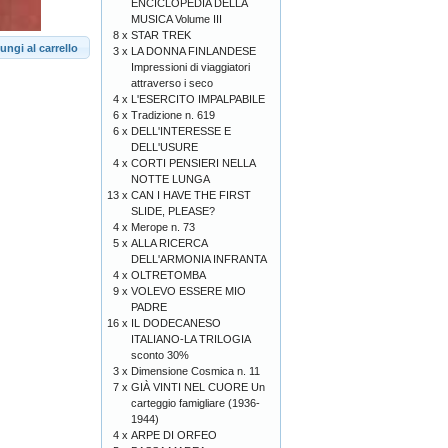
ENCICLOPEDIA DELLA
MUSICA Volume III
8 x
STAR TREK
ungi al carrello
3 x
LA DONNA FINLANDESE
Impressioni di viaggiatori
attraverso i seco
4 x
L'ESERCITO IMPALPABILE
6 x
Tradizione n. 619
6 x
DELL'INTERESSE E
DELL'USURE
4 x
CORTI PENSIERI NELLA
NOTTE LUNGA
13 x
CAN I HAVE THE FIRST
SLIDE, PLEASE?
4 x
Merope n. 73
5 x
ALLA RICERCA
DELL'ARMONIA INFRANTA
4 x
OLTRETOMBA
9 x
VOLEVO ESSERE MIO
PADRE
16 x
IL DODECANESO
ITALIANO-LA TRILOGIA
sconto 30%
3 x
Dimensione Cosmica n. 11
7 x
GIÀ VINTI NEL CUORE Un
carteggio famigliare (1936-
1944)
4 x
ARPE DI ORFEO