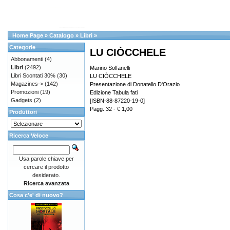
Home Page
»
Catalogo
»
Libri
»
Categorie
LU CIÒCCHELE
Abbonamenti
(4)
Libri
(2492)
Marino Solfanelli
Libri Scontati 30%
(30)
LU CIÒCCHELE
Magazines->
(142)
Presentazione di Donatello D'Orazio
Promozioni
(19)
Edizione Tabula fati
Gadgets
(2)
[ISBN-88-87220-19-0]
Pagg. 32 - € 1,00
Produttori
Ricerca Veloce
Usa parole chiave per
cercare il prodotto
desiderato.
Ricerca avanzata
Cosa c'e' di nuovo?