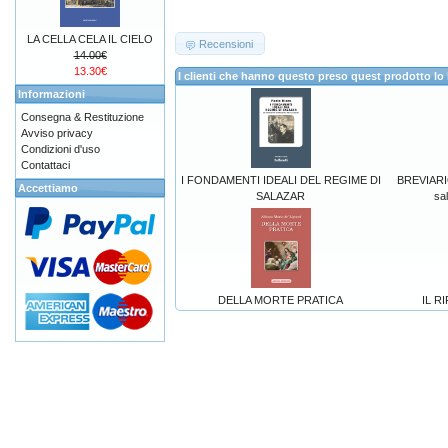
LA CELLA CELA IL CIELO
Recensioni
14.00€
13.30€
I clienti che hanno questo preso quest prodotto 
Informazioni
Consegna & Restituzione
Avviso privacy
Condizioni d'uso
Contattaci
I FONDAMENTI IDEALI DEL REGIME DI
BREVIARIO
Accettiamo
SALAZAR
sal
DELLA MORTE PRATICA
IL R