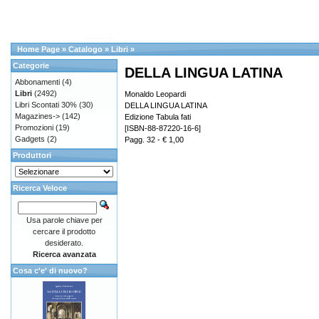
Home Page
»
Catalogo
»
Libri
»
Categorie
DELLA LINGUA LATINA
Abbonamenti
(4)
Libri
(2492)
Monaldo Leopardi
Libri Scontati 30%
(30)
DELLA LINGUA LATINA
Magazines->
(142)
Edizione Tabula fati
Promozioni
(19)
[ISBN-88-87220-16-6]
Gadgets
(2)
Pagg. 32 - € 1,00
Produttori
Ricerca Veloce
Usa parole chiave per
cercare il prodotto
desiderato.
Ricerca avanzata
Cosa c'e' di nuovo?