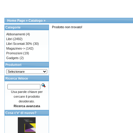
Home Page
»
Catalogo
»
Prodotto non trovato!
Categorie
Abbonamenti
(4)
Libri
(2492)
Libri Scontati 30%
(30)
Magazines->
(142)
Promozioni
(19)
Gadgets
(2)
Produttori
Ricerca Veloce
Usa parole chiave per
cercare il prodotto
desiderato.
Ricerca avanzata
Cosa c'e' di nuovo?