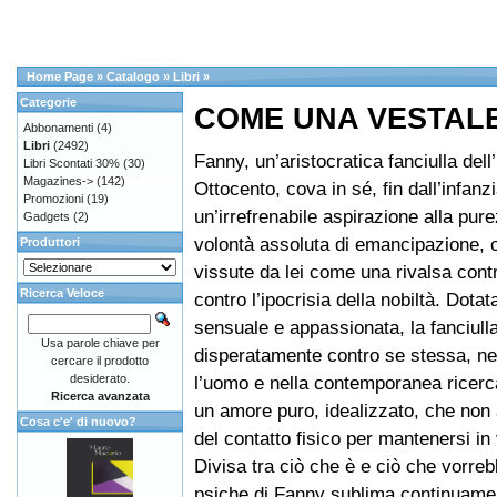
Home Page
»
Catalogo
»
Libri
»
Categorie
COME UNA VESTAL
Abbonamenti
(4)
Libri
(2492)
Fanny, un’aristocratica fanciulla dell’I
Libri Scontati 30%
(30)
Magazines->
(142)
Ottocento, cova in sé, fin dall’infanzi
Promozioni
(19)
un’irrefrenabile aspirazione alla pur
Gadgets
(2)
volontà assoluta di emancipazione,
Produttori
vissute da lei come una rivalsa contr
Ricerca Veloce
contro l’ipocrisia della nobiltà. Dotat
sensuale e appassionata, la fanciulla
Usa parole chiave per
disperatamente contro se stessa, nel
cercare il prodotto
desiderato.
l’uomo e nella contemporanea ricerc
Ricerca avanzata
un amore puro, idealizzato, che non
Cosa c'e' di nuovo?
del contatto fisico per mantenersi in 
Divisa tra ciò che è e ciò che vorreb
psiche di Fanny sublima continuame