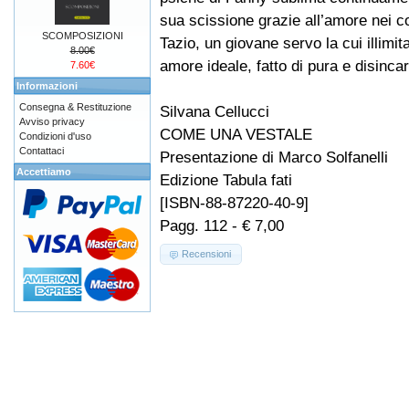
sua scissione grazie all’amore nei co
SCOMPOSIZIONI
Tazio, un giovane servo la cui illimit
8.00€
amore ideale, fatto di pura e disinca
7.60€
Informazioni
Consegna & Restituzione
Silvana Cellucci
Avviso privacy
COME UNA VESTALE
Condizioni d'uso
Contattaci
Presentazione di Marco Solfanelli
Accettiamo
Edizione Tabula fati
[ISBN-88-87220-40-9]
Pagg. 112 - € 7,00
Recensioni