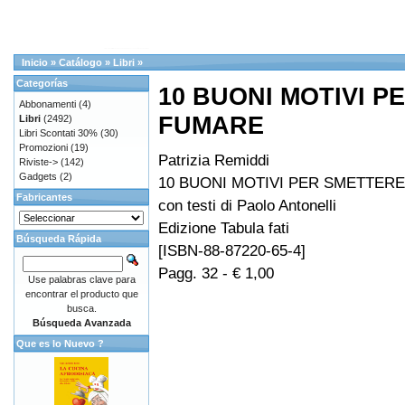
Inicio
»
Catálogo
»
Libri
»
Categorías
10 BUONI MOTIVI P
Abbonamenti
(4)
FUMARE
Libri
(2492)
Libri Scontati 30%
(30)
Promozioni
(19)
Patrizia Remiddi
Riviste->
(142)
Gadgets
(2)
10 BUONI MOTIVI PER SMETTERE
Fabricantes
con testi di Paolo Antonelli
Edizione Tabula fati
Búsqueda Rápida
[ISBN-88-87220-65-4]
Pagg. 32 - € 1,00
Use palabras clave para
encontrar el producto que
busca.
Búsqueda Avanzada
Que es lo Nuevo ?