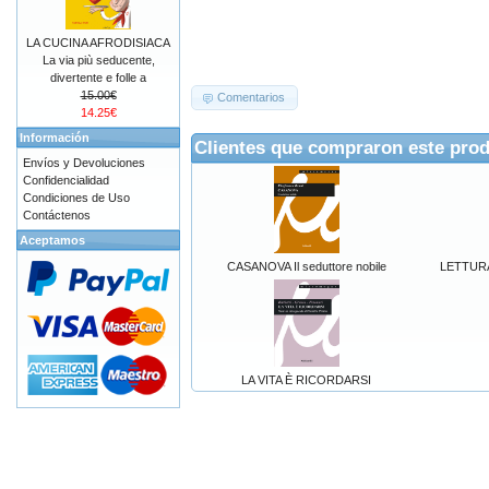
LA CUCINA AFRODISIACA
La via più seducente,
divertente e folle a
15.00€
Comentarios
14.25€
Información
Clientes que compraron este pro
Envíos y Devoluciones
Confidencialidad
Condiciones de Uso
Contáctenos
Aceptamos
CASANOVA Il seduttore nobile
LETTURA
LA VITA È RICORDARSI