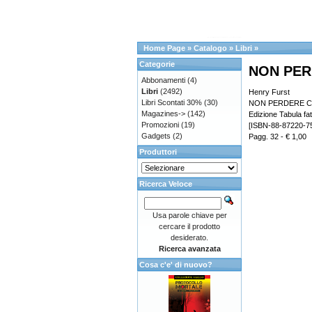
Home Page
»
Catalogo
»
Libri
»
Categorie
NON PE
Abbonamenti
(4)
Libri
(2492)
Henry Furst
Libri Scontati 30%
(30)
NON PERDERE 
Magazines->
(142)
Edizione Tabula fat
Promozioni
(19)
[ISBN-88-87220-75
Gadgets
(2)
Pagg. 32 - € 1,00
Produttori
Ricerca Veloce
Usa parole chiave per
cercare il prodotto
desiderato.
Ricerca avanzata
Cosa c'e' di nuovo?