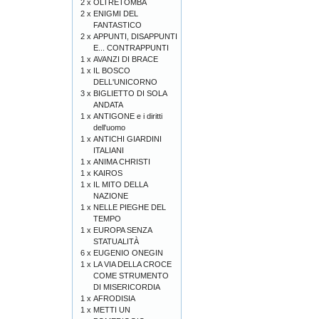
2 x
OLTRETOMBA
2 x
ENIGMI DEL
FANTASTICO
2 x
APPUNTI, DISAPPUNTI
E... CONTRAPPUNTI
1 x
AVANZI DI BRACE
1 x
IL BOSCO
DELL'UNICORNO
3 x
BIGLIETTO DI SOLA
ANDATA
1 x
ANTIGONE e i diritti
dell'uomo
1 x
ANTICHI GIARDINI
ITALIANI
1 x
ANIMA CHRISTI
1 x
KAIROS
1 x
IL MITO DELLA
NAZIONE
1 x
NELLE PIEGHE DEL
TEMPO
1 x
EUROPA SENZA
STATUALITÀ
6 x
EUGENIO ONEGIN
1 x
LA VIA DELLA CROCE
COME STRUMENTO
DI MISERICORDIA
1 x
AFRODISIA
1 x
METTI UN