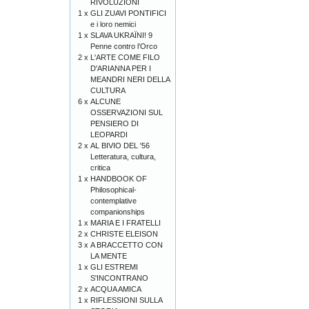
RIVOLUZIONI
1 x
GLI ZUAVI PONTIFICI
e i loro nemici
1 x
SLAVA UKRAÏNI! 9
Penne contro l’Orco
2 x
L'ARTE COME FILO
D'ARIANNA PER I
MEANDRI NERI DELLA
CULTURA
6 x
ALCUNE
OSSERVAZIONI SUL
PENSIERO DI
LEOPARDI
2 x
AL BIVIO DEL '56
Letteratura, cultura,
critica
1 x
HANDBOOK OF
Philosophical-
contemplative
companionships
1 x
MARIA E I FRATELLI
2 x
CHRISTE ELEISON
3 x
A BRACCETTO CON
LA MENTE
1 x
GLI ESTREMI
S'INCONTRANO
2 x
ACQUA AMICA
1 x
RIFLESSIONI SULLA