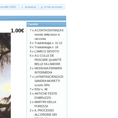
arrello (455)
Acquista
Il mio account
Carrello
1.00€
7 x
A CORTA DISTANZA Il
mondo della boxe si
racconta
5 x
Traduttologia n. 11-12
9 x
Traduttologia n. 18
4 x
L'AMICO DEVOTO
6 x
A LI CULLE DE
PESCARE QUANT’È
BELLE FA L’AMORE
2 x
NESSUNA FERMATA
INTERMEDIA
7 x
LA FANTASCIENZA DI
SANDRA MORETTI
sconto 30%
7 x
RSV n. 48
2 x
ANTICHE FESTE
D'ABRUZZO
1 x
MARTIRI DELLA
PUREZZA
2 x
IL PROCESSO
ALL'ORDINE DEI