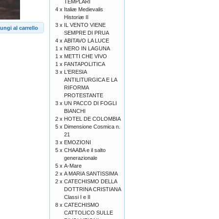
TEMPLARI
4 x
Italiæ Medievalis
Historiæ II
3 x
IL VENTO VIENE
ungi al carrello
SEMPRE DI PRUA
4 x
ABITAVO LA LUCE
1 x
NERO IN LAGUNA
1 x
METTI CHE VIVO
1 x
FANTAPOLITICA
3 x
L'ERESIA
ANTILITURGICA E LA
RIFORMA
PROTESTANTE
3 x
UN PACCO DI FOGLI
BIANCHI
2 x
HOTEL DE COLOMBIA
5 x
Dimensione Cosmica n.
21
3 x
EMOZIONI
5 x
CHAABA e il salto
generazionale
5 x
A-Mare
2 x
A MARIA SANTISSIMA
2 x
CATECHISMO DELLA
DOTTRINA CRISTIANA
Classi I e II
8 x
CATECHISMO
CATTOLICO SULLE