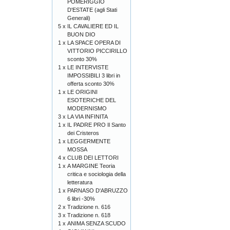
POMERIGGIO
D'ESTATE (agli Stati
Generali)
5 x
IL CAVALIERE ED IL
BUON DIO
1 x
LA SPACE OPERA DI
VITTORIO PICCIRILLO
sconto 30%
1 x
LE INTERVISTE
IMPOSSIBILI 3 libri in
offerta sconto 30%
1 x
LE ORIGINI
ESOTERICHE DEL
MODERNISMO
3 x
LA VIA INFINITA
1 x
IL PADRE PRO Il Santo
dei Cristeros
1 x
LEGGERMENTE
MOSSA
4 x
CLUB DEI LETTORI
1 x
A MARGINE Teoria
critica e sociologia della
letteratura
1 x
PARNASO D'ABRUZZO
6 libri -30%
2 x
Tradizione n. 616
3 x
Tradizione n. 618
1 x
ANIMA SENZA SCUDO