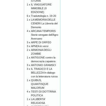
STORIA
1 x
IL VIAGGIATORE
IMMOBILE (II
EDIZIONE)
6 x
Traduttologia n. 19-20
1 x
LA MEMORIA DELLE
CENERI La Libreria del
Demonio
4 x
ARCANA TEMPORIS
Storie stregate dell’Agro
Aversano
3 x
ARPE DI ORFEO
3 x
APNEA in versi
2 x
ARMONIA DEGLI
ZOMBIE
1 x
ANTIGONE contro la
democrazia zapatera
3 x
ANTONIO GRAMSCI
3 x
IL TRAGICO E LA
BELLEZZA In dialogo
con la letteratura russa
1 x
QUIBUS,
QUANTISQUE
MALORUM
4 x
TESTI DI DOTTRINA
POLITICA
1 x
LA LIBERTA'
RELIGIOSA