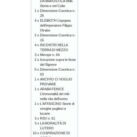
DA MAROSTICA nella
Storia e nel Culto
1 x
Dimensione Cosmica n.
28
4 x
ELISBOTH L’epopea
dell’imperatore Filippo
l’Arabo
2 x
Dimensione Cosmica n.
16
4 x
INCONTRI NELLA
TERRA DI MEZZO
3 x
Merope n. 64
2 x
Istruzione sopra le feste
del Signore
5 x
Dimensione Cosmica n.
03
1 x
ANCH'IO CI VOGLIO
PROVARE
1 x
ARABA FENICE
L’immortalità dei miti
nella vita dell’uomo
1 x
L'AFFASCINO Storie di
streghe pugliesi e
lucane
3 x
RSV n. 51
3 x
LA MORALITÀ DI
LUTERO
10 x
COSPIRAZIONE DI