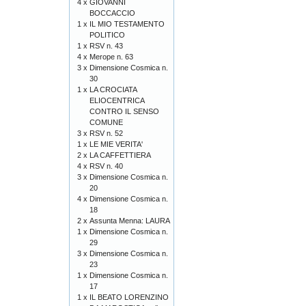
4 x
GIOVANNI
BOCCACCIO
1 x
IL MIO TESTAMENTO
POLITICO
1 x
RSV n. 43
4 x
Merope n. 63
3 x
Dimensione Cosmica n.
30
1 x
LA CROCIATA
ELIOCENTRICA
CONTRO IL SENSO
COMUNE
3 x
RSV n. 52
1 x
LE MIE VERITA'
2 x
LA CAFFETTIERA
4 x
RSV n. 40
3 x
Dimensione Cosmica n.
20
4 x
Dimensione Cosmica n.
18
2 x
Assunta Menna: LAURA
1 x
Dimensione Cosmica n.
29
3 x
Dimensione Cosmica n.
23
1 x
Dimensione Cosmica n.
17
1 x
IL BEATO LORENZINO