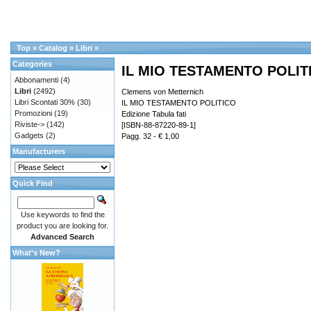
Top
»
Catalog
»
Libri
»
Categories
IL MIO TESTAMENTO POLIT
Abbonamenti
(4)
Libri
(2492)
Clemens von Metternich
Libri Scontati 30%
(30)
IL MIO TESTAMENTO POLITICO
Promozioni
(19)
Edizione Tabula fati
Riviste->
(142)
[ISBN-88-87220-89-1]
Gadgets
(2)
Pagg. 32 - € 1,00
Manufacturers
Quick Find
Use keywords to find the
product you are looking for.
Advanced Search
What's New?