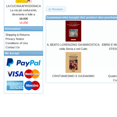
LA CUCINA AFRODISIACA
Reviews
La via più seducente,
divertente e folle a
Customers who bought this product also purchas
15.00€
14.25€
Information
Shipping & Returns
Privacy Notice
Conditions of Use
IL BEATO LORENZINO DA MAROSTICA
EBREI E 
Contact Us
nella Storia e nel Culto
STESS
We Accept
CRISTIANESIMO E GIUDAISMO
Quattro
Co