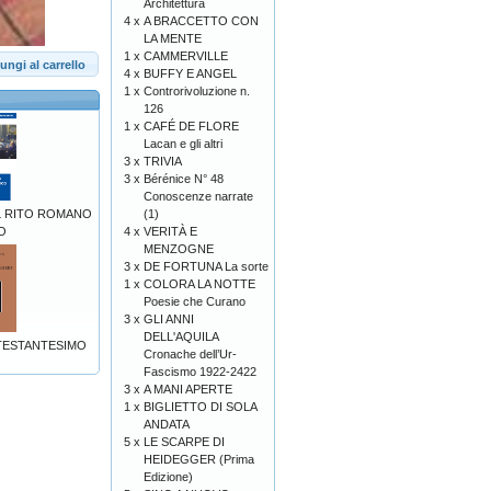
Architettura
4 x
A BRACCETTO CON
LA MENTE
1 x
CAMMERVILLE
ungi al carrello
4 x
BUFFY E ANGEL
1 x
Controrivoluzione n.
126
1 x
CAFÉ DE FLORE
Lacan e gli altri
3 x
TRIVIA
3 x
Bérénice N° 48
Conoscenze narrate
(1)
L RITO ROMANO
4 x
VERITÀ E
O
MENZOGNE
3 x
DE FORTUNA La sorte
1 x
COLORA LA NOTTE
Poesie che Curano
3 x
GLI ANNI
DELL'AQUILA
TESTANTESIMO
Cronache dell’Ur-
Fascismo 1922-2422
3 x
A MANI APERTE
1 x
BIGLIETTO DI SOLA
ANDATA
5 x
LE SCARPE DI
HEIDEGGER (Prima
Edizione)