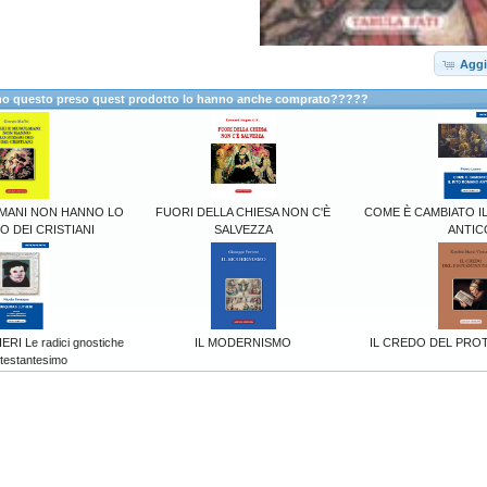
Aggi
anno questo preso quest prodotto lo hanno anche comprato?????
LMANI NON HANNO LO
FUORI DELLA CHIESA NON C'È
COME È CAMBIATO I
O DEI CRISTIANI
SALVEZZA
ANTIC
RI Le radici gnostiche
IL MODERNISMO
IL CREDO DEL PRO
otestantesimo