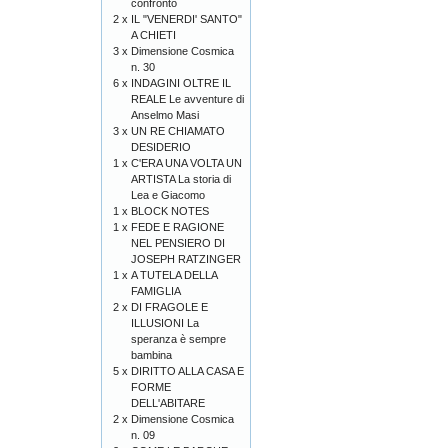
confronto
2 x
IL "VENERDI' SANTO"
A CHIETI
3 x
Dimensione Cosmica
n. 30
6 x
INDAGINI OLTRE IL
REALE Le avventure di
Anselmo Masi
3 x
UN RE CHIAMATO
DESIDERIO
1 x
C'ERA UNA VOLTA UN
ARTISTA La storia di
Lea e Giacomo
1 x
BLOCK NOTES
1 x
FEDE E RAGIONE
NEL PENSIERO DI
JOSEPH RATZINGER
1 x
A TUTELA DELLA
FAMIGLIA
2 x
DI FRAGOLE E
ILLUSIONI La
speranza è sempre
bambina
5 x
DIRITTO ALLA CASA E
FORME
DELL'ABITARE
2 x
Dimensione Cosmica
n. 09