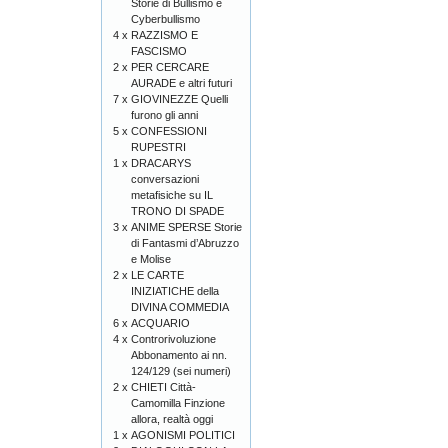
Storie di Bullismo e
Cyberbullismo
4 x
RAZZISMO E
FASCISMO
2 x
PER CERCARE
AURADE e altri futuri
7 x
GIOVINEZZE Quelli
furono gli anni
5 x
CONFESSIONI
RUPESTRI
1 x
DRACARYS
conversazioni
metafisiche su IL
TRONO DI SPADE
3 x
ANIME SPERSE Storie
di Fantasmi d’Abruzzo
e Molise
2 x
LE CARTE
INIZIATICHE della
DIVINA COMMEDIA
6 x
ACQUARIO
4 x
Controrivoluzione
Abbonamento ai nn.
124/129 (sei numeri)
2 x
CHIETI Città-
Camomilla Finzione
allora, realtà oggi
1 x
AGONISMI POLITICI