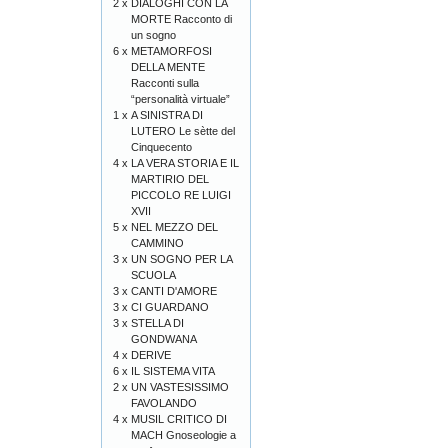
2 x
DIALOGHI CON LA
MORTE Racconto di
un sogno
6 x
METAMORFOSI
DELLA MENTE
Racconti sulla
“personalità virtuale”
1 x
A SINISTRA DI
LUTERO Le sètte del
Cinquecento
4 x
LA VERA STORIA E IL
MARTIRIO DEL
PICCOLO RE LUIGI
XVII
5 x
NEL MEZZO DEL
CAMMINO
3 x
UN SOGNO PER LA
SCUOLA
3 x
CANTI D'AMORE
3 x
CI GUARDANO
3 x
STELLA DI
GONDWANA
4 x
DERIVE
6 x
IL SISTEMA VITA
2 x
UN VASTESISSIMO
FAVOLANDO
4 x
MUSIL CRITICO DI
MACH Gnoseologie a