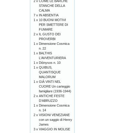
2 x
COME LE BARCHE
STANCHE DELLA
CALMA
7 x
IN ABSENTIA
1 x
10 BUONI MOTIVI
PER SMETTERE DI
FUMARE
2 x
IL GUSTO DEI
PROVERBI
1 x
Dimensione Cosmica
n. 22
1 x
BALTHIS
L'AVVENTURIERA
1 x
Diònysos n. 10
1 x
QUIBUS,
QUANTISQUE
MALORUM
1 x
GIÀ VINTI NEL
CUORE Un carteggio
famigliare (1936-1944)
2 x
ANTICHE FESTE
D'ABRUZZO
1 x
Dimensione Cosmica
n. 14
2 x
VISIONI VENEZIANE
con un saggio di Henry
James
3 x
VIAGGIO IN MOLISE