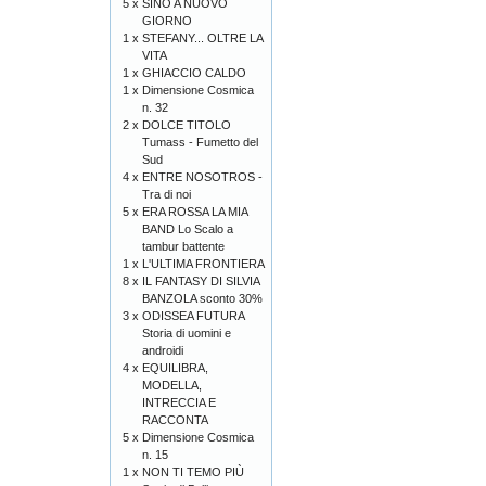
5 x
SINO A NUOVO
GIORNO
1 x
STEFANY... OLTRE LA
VITA
1 x
GHIACCIO CALDO
1 x
Dimensione Cosmica
n. 32
2 x
DOLCE TITOLO
Tumass - Fumetto del
Sud
4 x
ENTRE NOSOTROS -
Tra di noi
5 x
ERA ROSSA LA MIA
BAND Lo Scalo a
tambur battente
1 x
L'ULTIMA FRONTIERA
8 x
IL FANTASY DI SILVIA
BANZOLA sconto 30%
3 x
ODISSEA FUTURA
Storia di uomini e
androidi
4 x
EQUILIBRA,
MODELLA,
INTRECCIA E
RACCONTA
5 x
Dimensione Cosmica
n. 15
1 x
NON TI TEMO PIÙ