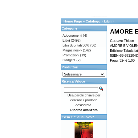
Home Page
»
Catalogo
»
Libri
»
Categorie
AMORE E
Abbonamenti
(4)
Libri
(2492)
Gustave Thibon
Libri Scontati 30%
(30)
AMORE E VIOLE
Magazines->
(142)
Edizione Tabula fat
Promozioni
(19)
[ISBN-88-87220-83
Gadgets
(2)
Pagg. 32- € 1,00
Produttori
Ricerca Veloce
Usa parole chiave per
cercare il prodotto
desiderato.
Ricerca avanzata
Cosa c'e' di nuovo?