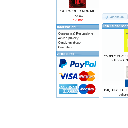
PROTOCOLLO MORTALE
18.00€
Recensioni
17.10€
I clienti che h
Informazioni
Consegna & Restituzione
Avviso privacy
Condizioni d'uso
Contattaci
Accettiamo
EBREI E MUSU
STESSO DI
INIQUITAS LUTHE
del pr