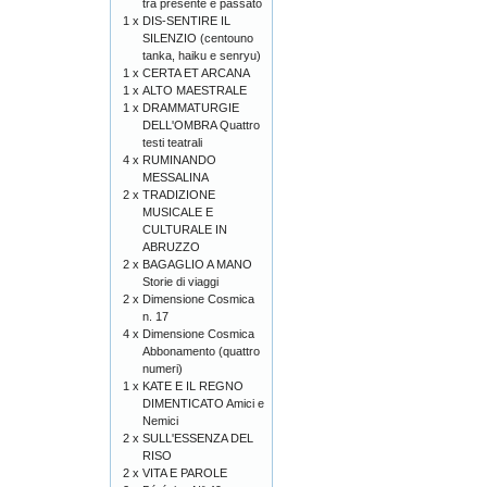
tra presente e passato
1 x
DIS-SENTIRE IL
SILENZIO (centouno
tanka, haiku e senryu)
1 x
CERTA ET ARCANA
1 x
ALTO MAESTRALE
1 x
DRAMMATURGIE
DELL'OMBRA Quattro
testi teatrali
4 x
RUMINANDO
MESSALINA
2 x
TRADIZIONE
MUSICALE E
CULTURALE IN
ABRUZZO
2 x
BAGAGLIO A MANO
Storie di viaggi
2 x
Dimensione Cosmica
n. 17
4 x
Dimensione Cosmica
Abbonamento (quattro
numeri)
1 x
KATE E IL REGNO
DIMENTICATO Amici e
Nemici
2 x
SULL'ESSENZA DEL
RISO
2 x
VITA E PAROLE