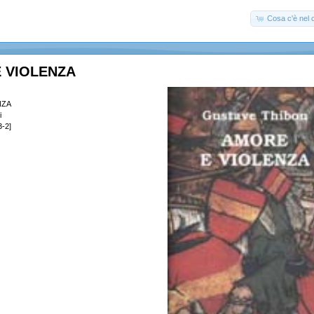
Cosa c'è nel c
 VIOLENZA
NZA
i
-2]