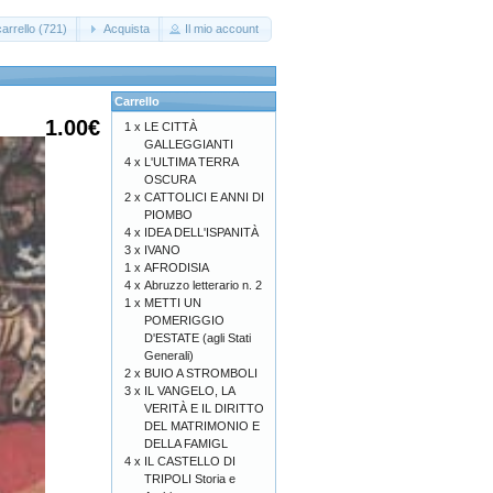
arrello (721)
Acquista
Il mio account
Carrello
1.00€
1 x
LE CITTÀ
GALLEGGIANTI
4 x
L'ULTIMA TERRA
OSCURA
2 x
CATTOLICI E ANNI DI
PIOMBO
4 x
IDEA DELL'ISPANITÀ
3 x
IVANO
1 x
AFRODISIA
4 x
Abruzzo letterario n. 2
1 x
METTI UN
POMERIGGIO
D'ESTATE (agli Stati
Generali)
2 x
BUIO A STROMBOLI
3 x
IL VANGELO, LA
VERITÀ E IL DIRITTO
DEL MATRIMONIO E
DELLA FAMIGL
4 x
IL CASTELLO DI
TRIPOLI Storia e