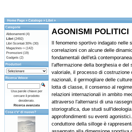
Home Page
»
Catalogo
»
Libri
»
Categorie
AGONISMI POLITICI
Abbonamenti
(4)
Libri
(2492)
Il fenomeno sportivo indagato nelle 
Libri Scontati 30%
(30)
Magazines->
(142)
correlazioni con alcune delle dinami
Promozioni
(19)
fondamentali dell'età contemporanea
Gadgets
(2)
l'affermazione della borghesia e del
Produttori
valoriale, il processo di costruzione d
Ricerca Veloce
nazionali, il germogliare delle culture
lotta di classe, il consenso al regime
Usa parole chiave per
relazioni internazionali in ambito me
cercare il prodotto
desiderato.
attraverso l'alternarsi di una rasseg
Ricerca avanzata
storiografica, due studi sull'ideologi
Cosa c'e' di nuovo?
approfondimenti su eventi agonistici. I
conduttore della silloge è rappresenta
assegnato alla dimensione sportiva d