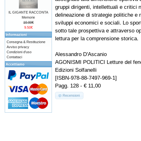
gruppi dirigenti, intellettuali e critici 
IL GIGANTE RACCONTA
delineazione di strategie politiche e 
Memorie
sviluppi economici e sociali. Lo spor
10.00€
9.50€
sotto tale prospettiva e attraverso o
Informazioni
lettura per la comprensione storica.
Consegna & Restituzione
Avviso privacy
Condizioni d'uso
Alessandro D'Ascanio
Contattaci
AGONISMI POLITICI Letture del fen
Accettiamo
Edizioni Solfanelli
[ISBN-978-88-7497-969-1]
Pagg. 128 - € 11,00
Recensioni