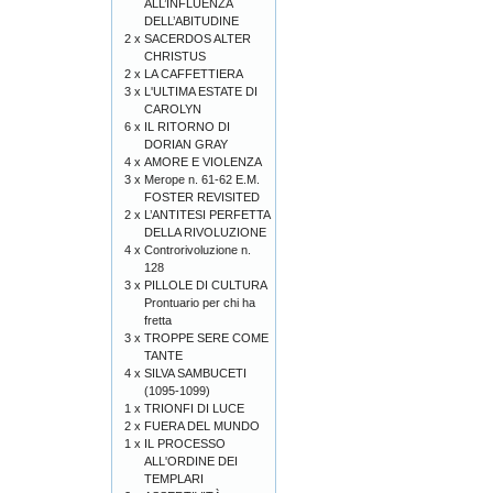
ALL’INFLUENZA
DELL’ABITUDINE
2 x
SACERDOS ALTER
CHRISTUS
2 x
LA CAFFETTIERA
3 x
L'ULTIMA ESTATE DI
CAROLYN
6 x
IL RITORNO DI
DORIAN GRAY
4 x
AMORE E VIOLENZA
3 x
Merope n. 61-62 E.M.
FOSTER REVISITED
2 x
L’ANTITESI PERFETTA
DELLA RIVOLUZIONE
4 x
Controrivoluzione n.
128
3 x
PILLOLE DI CULTURA
Prontuario per chi ha
fretta
3 x
TROPPE SERE COME
TANTE
4 x
SILVA SAMBUCETI
(1095-1099)
1 x
TRIONFI DI LUCE
2 x
FUERA DEL MUNDO
1 x
IL PROCESSO
ALL'ORDINE DEI
TEMPLARI