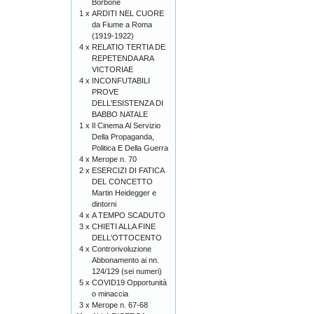
Borbone
1 x
ARDITI NEL CUORE
da Fiume a Roma
(1919-1922)
4 x
RELATIO TERTIA DE
REPETENDA ARA
VICTORIAE
4 x
INCONFUTABILI
PROVE
DELL'ESISTENZA DI
BABBO NATALE
1 x
Il Cinema Al Servizio
Della Propaganda,
Politica E Della Guerra
4 x
Merope n. 70
2 x
ESERCIZI DI FATICA
DEL CONCETTO
Martin Heidegger e
dintorni
4 x
A TEMPO SCADUTO
3 x
CHIETI ALLA FINE
DELL'OTTOCENTO
4 x
Controrivoluzione
Abbonamento ai nn.
124/129 (sei numeri)
5 x
COVID19 Opportunità
o minaccia
3 x
Merope n. 67-68