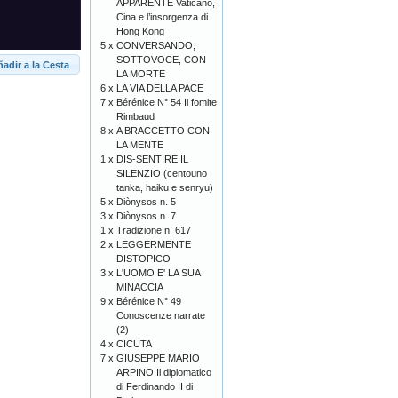
APPARENTE Vaticano,
Cina e l’insorgenza di
Hong Kong
5 x
CONVERSANDO,
SOTTOVOCE, CON
adir a la Cesta
LA MORTE
6 x
LA VIA DELLA PACE
7 x
Bérénice N° 54 Il fomite
Rimbaud
8 x
A BRACCETTO CON
LA MENTE
1 x
DIS-SENTIRE IL
SILENZIO (centouno
tanka, haiku e senryu)
5 x
Diònysos n. 5
3 x
Diònysos n. 7
1 x
Tradizione n. 617
2 x
LEGGERMENTE
DISTOPICO
3 x
L'UOMO E' LA SUA
MINACCIA
9 x
Bérénice N° 49
Conoscenze narrate
(2)
4 x
CICUTA
7 x
GIUSEPPE MARIO
ARPINO Il diplomatico
di Ferdinando II di