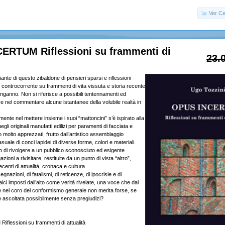
Ver Ce
ERTUM Riflessioni su frammenti di
23.
giante di questo zibaldone di pensieri sparsi e riflessioni
ù controcorrente su frammenti di vita vissuta e storia recente
inganno. Non si riferisce a possibili tentennamenti ed
ore nel commentare alcune istantanee della volubile realtà in
ente nel mettere insieme i suoi “mattoncini” s’è ispirato alla
gli originali manufatti edilizi per paramenti di facciata e
molto apprezzati, frutto dall’artistico assemblaggio
ale di conci lapidei di diverse forme, colori e materiali.
no di rivolgere a un pubblico sconosciuto ed esigente
ioni a rivisitare, restituite da un punto di vista “altro”,
centi di attualità, cronaca e cultura.
gnazioni, di fatalismi, di reticenze, di ipocrisie e di
ici imposti dall’alto come verità rivelate, una voce che dal
 nel coro del conformismo generale non merita forse, se
re ascoltata possibilmente senza pregiudizi?
lessioni su frammenti di attualità