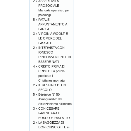
2 x
ASSERTIVITÀ
PROSOCIALE
Manuale operativo per
psicologi
5 x
FATALE
APPUNTAMENTO A
PARIGI
3 x
VIRGINIA WOOLF E
LE OMBRE DEL
PASSATO
2 x
INTERVISTA CON
IONESCO
L'INCONVENIENTE DI
ESSERE NATI
4 x
CRISTO PRIMA DI
CRISTO La parola
poetica e il
Cristianesimo natu
2 x
IL RESPIRO DI UN
SECOLO
5 x
Bérénice N° 50
Avanguardie: dal
Situazionismo all'Inismo
3 x
CON CESARE
PAVESE FRA IL
BOSCO E L’ASFALTO
2 x
LA SAGGEZZA DI
DON CHISCIOTTE e i