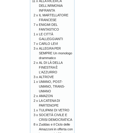
11 x
ALLA RICERCA
DELL'ARMONIA
INFRANTA
2 x
IL MARTELLATORE
FRANCESE
7 x
ENIGMI DEL
FANTASTICO
1 x
LE CITTÀ
GALLEGGIANTI
7 x
CARLO LEVI
3 x
ALLEGRA PER
SEMPRE Un monologo
drammatico
2 x
AL DI LÀ DELLA
FINESTRA È
L'AZZURRO
3 x
ALTROVE
1 x
UMANO, POST-
UMANO, TRANS-
UMANO
2 x
AMAZON
2 x
LA CATENA DI
PARTENOPE
1 x
TULIPANI DI VETRO
3 x
SOCIETÀ CIVILE E
CRISI DEMOCRATICA
8 x
Zuddas e il Ciclo delle
Amazzoni in offerta con