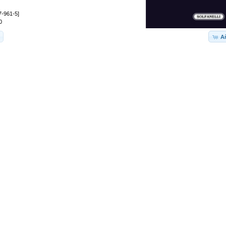
7-961-5]
0
Añ