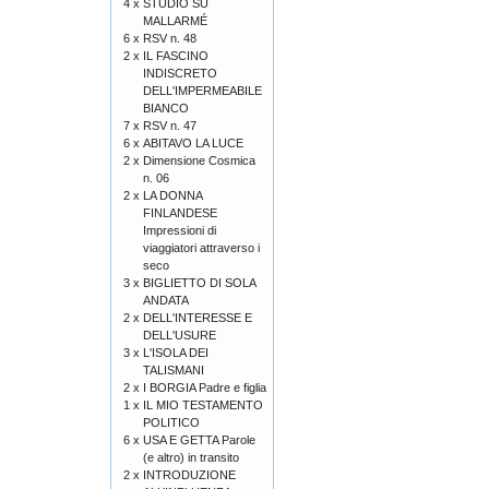
4 x
STUDIO SU
MALLARMÉ
6 x
RSV n. 48
2 x
IL FASCINO
INDISCRETO
DELL'IMPERMEABILE
BIANCO
7 x
RSV n. 47
6 x
ABITAVO LA LUCE
2 x
Dimensione Cosmica
n. 06
2 x
LA DONNA
FINLANDESE
Impressioni di
viaggiatori attraverso i
seco
3 x
BIGLIETTO DI SOLA
ANDATA
2 x
DELL'INTERESSE E
DELL'USURE
3 x
L'ISOLA DEI
TALISMANI
2 x
I BORGIA Padre e figlia
1 x
IL MIO TESTAMENTO
POLITICO
6 x
USA E GETTA Parole
(e altro) in transito
2 x
INTRODUZIONE