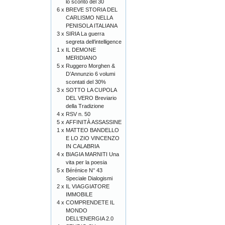
lo sconto del 30
6 x
BREVE STORIA DEL
CARLISMO NELLA
PENISOLA ITALIANA
3 x
SIRIA La guerra
segreta dell’intelligence
1 x
IL DEMONE
MERIDIANO
5 x
Ruggero Morghen &
D’Annunzio 6 volumi
scontati del 30%
3 x
SOTTO LA CUPOLA
DEL VERO Breviario
della Tradizione
4 x
RSV n. 50
5 x
AFFINITÀ ASSASSINE
1 x
MATTEO BANDELLO
E LO ZIO VINCENZO
IN CALABRIA
4 x
BIAGIA MARNITI Una
vita per la poesia
5 x
Bérénice N° 43
Speciale Dialogismi
2 x
IL VIAGGIATORE
IMMOBILE
4 x
COMPRENDETE IL
MONDO
DELL'ENERGIA 2.0