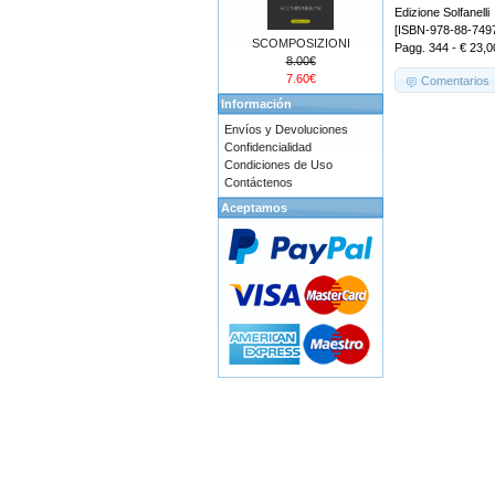
Edizione Solfanelli
[ISBN-978-88-749
SCOMPOSIZIONI
Pagg. 344 - € 23,0
8.00€
7.60€
Comentarios
Información
Envíos y Devoluciones
Confidencialidad
Condiciones de Uso
Contáctenos
Aceptamos