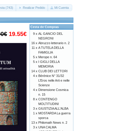
sta (743)
Realizar Pedido
Mi Cuenta
Cesta de Compras
00€
19.55€
9 x
AL GANCIO DEL
NEGRONI
16 x
Abruzzo letterario n. 2
11 x
A TUTELA DELLA
FAMIGLIA
5 x
Merope n. 64
5 x
I GIGLI DELLA
MEMORIA
14 x
CLUB DEI LETTORI
4 x
Bérénice N° 31/32
L’Eros nelle Arti e nelle
Scienze
4 x
Dimensione Cosmica
n. 15
8 x
CONTENGO
MOLTITUDINI
3 x
GIUSTIZIA ALL'ALBA
1 x
MOSTARDA La guerra
sporca
13 x
Philomath News n. 2
3 x
UNA CALMA