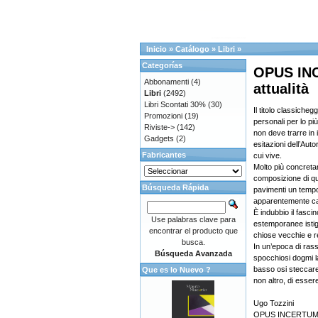
Inicio
»
Catálogo
»
Libri
»
Categorías
OPUS INC
Abbonamenti
(4)
attualità
Libri
(2492)
Libri Scontati 30%
(30)
Il titolo classicheg
Promozioni
(19)
personali per lo pi
Riviste->
(142)
non deve trarre in 
Gadgets
(2)
esitazioni dell’Aut
Fabricantes
cui vive.
Molto più concretam
composizione di que
Búsqueda Rápida
pavimenti un tempo 
apparentemente casu
È indubbio il fasci
Use palabras clave para
estemporanee istigaz
encontrar el producto que
chiose vecchie e re
busca.
In un’epoca di rasse
Búsqueda Avanzada
spocchiosi dogmi la
basso osi steccare
Que es lo Nuevo ?
non altro, di esse
Ugo Tozzini
OPUS INCERTUM Rif