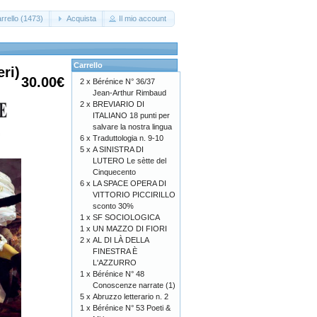
rrello (1473)
Acquista
Il mio account
Carrello
ri)
30.00€
2 x
Bérénice N° 36/37
Jean-Arthur Rimbaud
2 x
BREVIARIO DI
ITALIANO 18 punti per
salvare la nostra lingua
6 x
Traduttologia n. 9-10
5 x
A SINISTRA DI
LUTERO Le sètte del
Cinquecento
6 x
LA SPACE OPERA DI
VITTORIO PICCIRILLO
sconto 30%
1 x
SF SOCIOLOGICA
1 x
UN MAZZO DI FIORI
2 x
AL DI LÀ DELLA
FINESTRA È
L'AZZURRO
1 x
Bérénice N° 48
Conoscenze narrate (1)
5 x
Abruzzo letterario n. 2
1 x
Bérénice N° 53 Poeti &