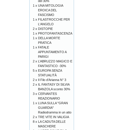
del 30%
1 x
UNA MITOLOGIA
EROICA DEL
FASCISMO
1 x
FILASTROCCHE PER
L'ANGELO
2 x
DISTOPIE
1 x
PROTOFANTASCENZA
1 x
DELLA MORTE
PRATICA
1 x
FATALE
APPUNTAMENTO A
PARIGI
2 x
L’ABRUZZO MAGICO E
FANTASTICO -30%
5 x
EUROPA SENZA
STATUALITÀ
2 x
Il Filo d'Arianna N° 3
2 x
IL FANTASY DI SILVIA
BANZOLA sconto 30%
3 x
CERVANTES
REAZIONARIO
1 x
LUNA SULLA "GRAN
GUARDIA"
Radiodramma in un atto
2 x
TRE VITE IN VALIGIA
8 x
LA CADUTA DELLE
MASCHERE