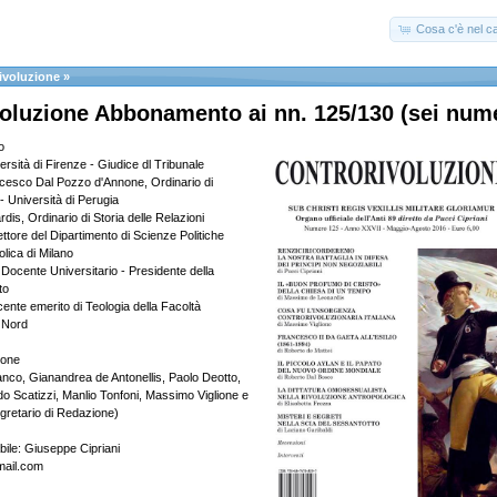
Cosa c'è nel ca
ivoluzione
»
oluzione Abbonamento ai nn. 125/130 (sei nume
o
rsità di Firenze - Giudice dl Tribunale
cesco Dal Pozzo d'Annone, Ordinario di
o - Università di Perugia
is, Ordinario di Storia delle Relazioni
rettore del Dipartimento di Scienze Politiche
olica di Milano
 Docente Universitario - Presidente della
to
ente emerito di Teologia della Facoltà
a Nord
ione
anco, Gianandrea de Antonellis, Paolo Deotto,
do Scatizzi, Manlio Tonfoni, Massimo Viglione e
gretario di Redazione)
bile: Giuseppe Cipriani
mail.com