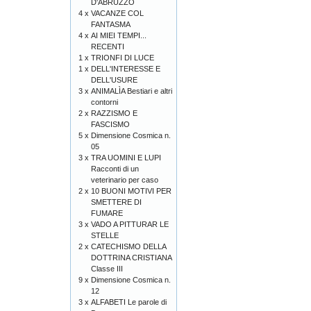
D'ABRUZZO
4 x
VACANZE COL
FANTASMA
4 x
AI MIEI TEMPI...
RECENTI
1 x
TRIONFI DI LUCE
1 x
DELL'INTERESSE E
DELL'USURE
3 x
ANIMALÌA Bestiari e altri
contorni
2 x
RAZZISMO E
FASCISMO
5 x
Dimensione Cosmica n.
05
3 x
TRA UOMINI E LUPI
Racconti di un
veterinario per caso
2 x
10 BUONI MOTIVI PER
SMETTERE DI
FUMARE
3 x
VADO A PITTURAR LE
STELLE
2 x
CATECHISMO DELLA
DOTTRINA CRISTIANA
Classe III
9 x
Dimensione Cosmica n.
12
3 x
ALFABETI Le parole di