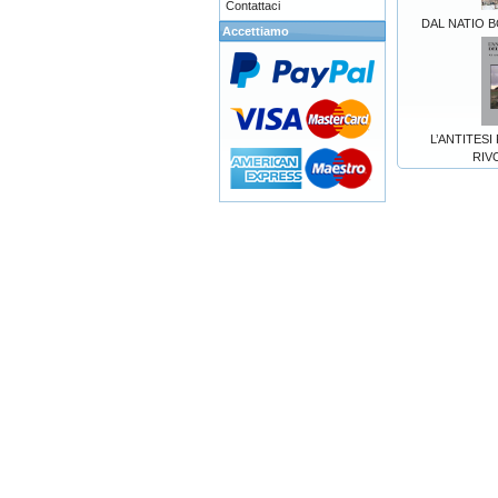
Contattaci
DAL NATIO 
Accettiamo
L’ANTITESI
RIV