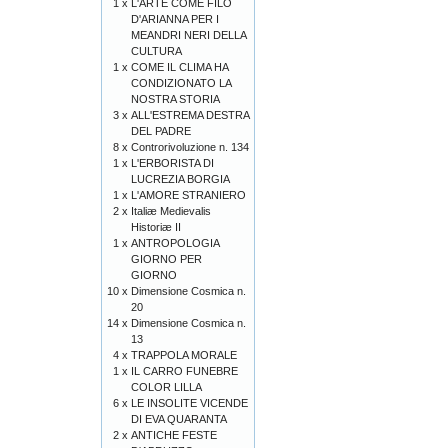
1 x
L'ARTE COME FILO
D'ARIANNA PER I
MEANDRI NERI DELLA
CULTURA
1 x
COME IL CLIMA HA
CONDIZIONATO LA
NOSTRA STORIA
3 x
ALL'ESTREMA DESTRA
DEL PADRE
8 x
Controrivoluzione n. 134
1 x
L'ERBORISTA DI
LUCREZIA BORGIA
1 x
L'AMORE STRANIERO
2 x
Italiæ Medievalis
Historiæ II
1 x
ANTROPOLOGIA
GIORNO PER
GIORNO
10 x
Dimensione Cosmica n.
20
14 x
Dimensione Cosmica n.
13
4 x
TRAPPOLA MORALE
1 x
IL CARRO FUNEBRE
COLOR LILLA
6 x
LE INSOLITE VICENDE
DI EVA QUARANTA
2 x
ANTICHE FESTE