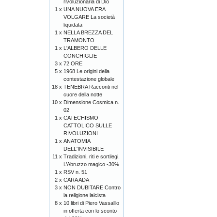
rivoluzionaria di Dio
1 x
UNA NUOVA ERA
VOLGARE La società
liquidata
1 x
NELLA BREZZA DEL
TRAMONTO
1 x
L'ALBERO DELLE
CONCHIGLIE
3 x
72 ORE
5 x
1968 Le origini della
contestazione globale
18 x
TENEBRA Racconti nel
cuore della notte
10 x
Dimensione Cosmica n.
02
1 x
CATECHISMO
CATTOLICO SULLE
RIVOLUZIONI
1 x
ANATOMIA
DELL'INVISIBILE
11 x
Tradizioni, riti e sortilegi.
L’Abruzzo magico -30%
1 x
RSV n. 51
2 x
CARA ADA
3 x
NON DUBITARE Contro
la religione laicista
8 x
10 libri di Piero Vassalllo
in offerta con lo sconto