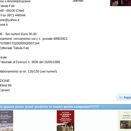
one e Amministrazione:
Tabula Fati
148 - 66100 Chieti
- Fax 0871 446544
zione@yahoo.it
one.it
0 - Sei numeri Euro 30,00
onamenti: versamento sul c.c. postale 68903921
2Y0708677020000000007164
Editoriale Tabula Fati
trale
Tribunale di Firenze n. 3836 del 15/05/1989
Abbonamento ai nn. 125/130 (sei numeri)
ZIONE
l’Anti 89
ipriani
Aggi
anno questo preso quest prodotto lo hanno anche comprato?????