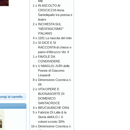
Miti
1 x
IN ASCOLTO AI
CROCICCHI Anna
Santoliquido tra poesia e
teatro
2 x
INCHIESTA SUL
“NEOFASCISMO”
ITALIANO
4 x
1181 La nascita del mito
3 x
SI DICE E SI
RACCONTA di chiese e
paesi d’Abruzzo Vol. II
1 x
FAVOLE DA
CONDIVIDERE
6 x
U MIAGLIU JURI delle
Poesie di Giacomo
Leopardi
8 x
Dimensione Cosmica n.
09
2 x
VITA OPERE E
BUONASORTE DI
ungi al carrello
DOMENICO
SANTACROCE
4 x
BRUCIA ANCHE ORA
5 x
Fabrizio Di Lalla & la
Storia dell’A.O.I. 6
volumi sconto 30%
16 x
Dimensione Cosmica n.