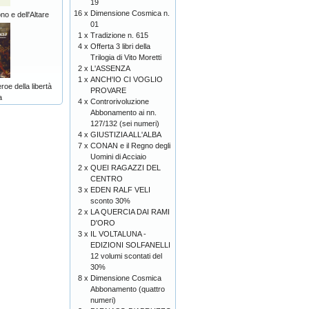
19
16 x
Dimensione Cosmica n.
o e dell'Altare
01
1 x
Tradizione n. 615
4 x
Offerta 3 libri della
Trilogia di Vito Moretti
2 x
L'ASSENZA
1 x
ANCH'IO CI VOGLIO
e della libertà
PROVARE
a
4 x
Controrivoluzione
Abbonamento ai nn.
127/132 (sei numeri)
4 x
GIUSTIZIA ALL'ALBA
7 x
CONAN e il Regno degli
Uomini di Acciaio
2 x
QUEI RAGAZZI DEL
CENTRO
3 x
EDEN RALF VELI
sconto 30%
2 x
LA QUERCIA DAI RAMI
D'ORO
3 x
IL VOLTALUNA -
EDIZIONI SOLFANELLI
12 volumi scontati del
30%
8 x
Dimensione Cosmica
Abbonamento (quattro
numeri)