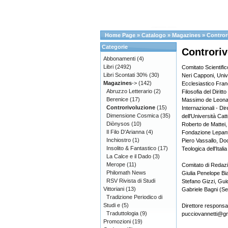
Home Page
»
Catalogo
»
Magazines
»
Contror
Categorie
Controriv
Abbonamenti
(4)
Libri
(2492)
Comitato Scientific
Libri Scontati 30%
(30)
Neri Capponi, Unive
Magazines
->
(142)
Ecclesiastico Fran
Abruzzo Letterario
(2)
Filosofia del Diritt
Berenice
(17)
Massimo de Leonard
Controrivoluzione
(15)
Internazionali - Di
Dimensione Cosmica
(35)
dell'Università Catt
Diònysos
(10)
Roberto de Mattei,
Il Filo D'Arianna
(4)
Fondazione Lepan
Inchiostro
(1)
Piero Vassallo, Doc
Insolito & Fantastico
(17)
Teologica dell'Itali
La Calce e il Dado
(3)
Merope
(11)
Comitato di Redaz
Philomath News
Giulia Penelope Bi
RSV Rivista di Studi
Stefano Gizzi, Gui
Vittoriani
(13)
Gabriele Bagni (Se
Tradizione Periodico di
Studi e
(5)
Direttore responsa
Traduttologia
(9)
pucciovannetti@g
Promozioni
(19)