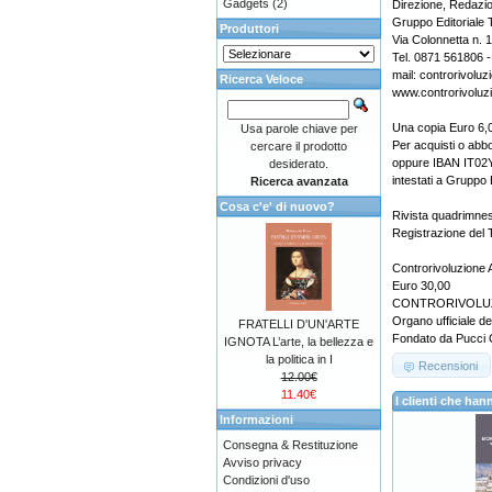
Gadgets
(2)
Direzione, Redazi
Gruppo Editoriale 
Produttori
Via Colonnetta n. 
Tel. 0871 561806 
mail: controrivolu
Ricerca Veloce
www.controrivoluzi
Una copia Euro 6,0
Usa parole chiave per
Per acquisti o abb
cercare il prodotto
oppure IBAN IT0
desiderato.
intestati a Gruppo 
Ricerca avanzata
Cosa c'e' di nuovo?
Rivista quadrimnes
Registrazione del 
Controrivoluzione 
Euro 30,00
CONTRORIVOLU
Organo ufficiale del
FRATELLI D'UN'ARTE
Fondato da Pucci C
IGNOTA L’arte, la bellezza e
la politica in I
Recensioni
12.00€
11.40€
I clienti che h
Informazioni
Consegna & Restituzione
Avviso privacy
Condizioni d'uso