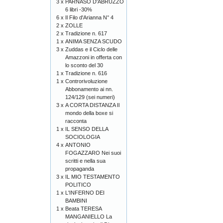
3 x
PARNASO D'ABRUZZO
6 libri -30%
6 x
Il Filo d'Arianna N° 4
2 x
ZOLLE
2 x
Tradizione n. 617
1 x
ANIMA SENZA SCUDO
3 x
Zuddas e il Ciclo delle
Amazzoni in offerta con
lo sconto del 30
1 x
Tradizione n. 616
1 x
Controrivoluzione
Abbonamento ai nn.
124/129 (sei numeri)
3 x
A CORTA DISTANZA Il
mondo della boxe si
racconta
1 x
IL SENSO DELLA
SOCIOLOGIA
4 x
ANTONIO
FOGAZZARO Nei suoi
scritti e nella sua
propaganda
3 x
IL MIO TESTAMENTO
POLITICO
1 x
L'INFERNO DEI
BAMBINI
1 x
Beata TERESA
MANGANIELLO La