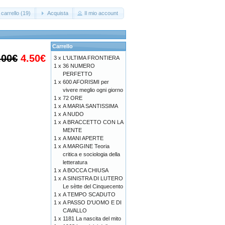
carrello (19)
Acquista
Il mio account
Carrello
.00€
4.50€
3 x
L'ULTIMA FRONTIERA
1 x
36 NUMERO
PERFETTO
1 x
600 AFORISMI per
vivere meglio ogni giorno
1 x
72 ORE
1 x
A MARIA SANTISSIMA
1 x
A NUDO
1 x
A BRACCETTO CON LA
MENTE
1 x
A MANI APERTE
1 x
A MARGINE Teoria
critica e sociologia della
letteratura
1 x
A BOCCA CHIUSA
1 x
A SINISTRA DI LUTERO
Le sètte del Cinquecento
1 x
A TEMPO SCADUTO
1 x
A PASSO D'UOMO E DI
CAVALLO
1 x
1181 La nascita del mito