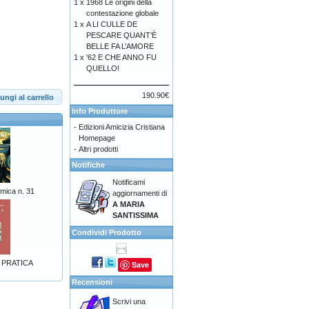
1 x
1968 Le origini della
contestazione globale
1 x
A LI CULLE DE
PESCARE QUANT’È
BELLE FA L’AMORE
1 x
'62 E CHE ANNO FU
QUELLO!
190.90€
ungi al carrello
Info Produttore
-
Edizioni Amicizia Cristiana
Homepage
-
Altri prodotti
Notifiche
Notificami
mica n. 31
aggiornamenti di
A MARIA
SANTISSIMA
Condividi Prodotto
 PRATICA
Save
Recensioni
Scrivi una