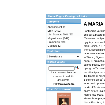
Home Page
»
Catalogo
»
Libri
»
Categorie
A MARIA
Abbonamenti
(4)
Libri
(2492)
Santissima Vergin
Libri Scontati 30%
(30)
che sei la Madre d
Magazines->
(142)
l’Avvocata, la Spera
Promozioni
(19)
oggi io, che sono il
Gadgets
(2)
gran Regina, e Ti r
finora, specialment
Produttori
tante volte meritato
Io Ti amo, Signora
porto, Ti prometto d
Ricerca Veloce
quanto posso, affin
ripongo in Te tutte 
accettami per tuo s
Usa parole chiave per
Tu, Madre di miser
cercare il prodotto
E poiché sei così p
desiderato.
tentazioni, oppure o
Ricerca avanzata
morte. A Te doman
Cosa c'e' di nuovo?
spero di fare una 
Madre mia, Maria, p
aiutarmi sempre, ma
Non mi lasciare, fi