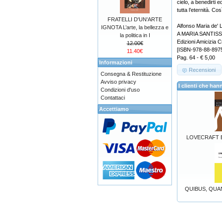
cielo, a benedirti 
tutta l’eternità. Co
FRATELLI D'UN'ARTE
Alfonso Maria de' L
IGNOTA L’arte, la bellezza e
A MARIA SANTIS
la politica in I
Edizioni Amicizia C
12.00€
[ISBN-978-88-897
11.40€
Pag. 64 - € 5,00
Informazioni
Recensioni
Consegna & Restituzione
Avviso privacy
I clienti che h
Condizioni d'uso
Contattaci
Accettiamo
LOVECRAFT E
QUIBUS, QU