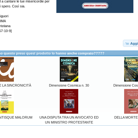
ed a cantare le tue misericordie per
sì spero. Così sia.
iguori
SIMA
ristiana
57-10-9]
Aggi
anno questo preso quest prodotto lo hanno anche comprato?????
 LA SINCRONICITÀ
Dimensione Cosmica n. 30
Dimensione Cos
ANTISQUE MALORUM
UNA DISPUTA TRA UN AVVOCATO ED
DELLA MORTE
UN MINISTRO PROTESTANTE