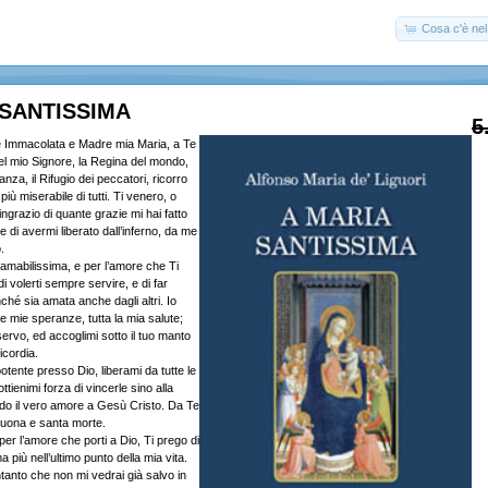
Cosa c'è nel 
 SANTISSIMA
5
e Immacolata e Madre mia Maria, a Te
el mio Signore, la Regina del mondo,
nza, il Rifugio dei peccatori, ricorro
 più miserabile di tutti. Ti venero, o
ingrazio di quante grazie mi hai fatto
e di avermi liberato dall’inferno, da me
.
 amabilissima, e per l’amore che Ti
i volerti sempre servire, e di far
ché sia amata anche dagli altri. Io
le mie speranze, tutta la mia salute;
ervo, ed accoglimi sotto il tuo manto
icordia.
otente presso Dio, liberami da tutte le
ttienimi forza di vincerle sino alla
do il vero amore a Gesù Cristo. Da Te
buona e santa morte.
er l’amore che porti a Dio, Ti prego di
 più nell’ultimo punto della mia vita.
ntanto che non mi vedrai già salvo in