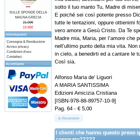
sotto il tuo manto Tu, Madre di miser
SULLE SPONDE DELLA
E poiché sei così potente presso Dio
MAGNA GRECIA
tutte le tentazioni, oppure ottienimi 
21.00€
19.95€
vero amore a Gesù Cristo. Da Te spe
Informazioni
Madre mia, Maria, per l’amore che po
Consegna & Restituzione
nell’ultimo punto della mia vita. Non
Avviso privacy
Condizioni d'uso
in cielo, a benedirti ed a cantare le t
Contattaci
Così sia.
Accettiamo
Alfonso Maria de' Liguori
A MARIA SANTISSIMA
Edizioni Amicizia Cristiana
[ISBN-978-88-89757-10-9]
Pag. 64 - € 5,00
Recensioni
I clienti che hanno questo preso 
comprato?????