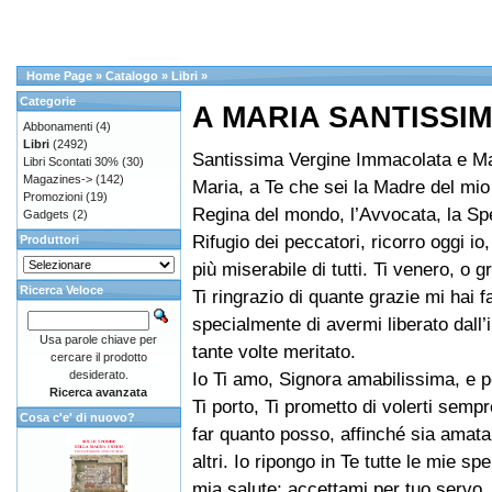
Home Page
»
Catalogo
»
Libri
»
Categorie
A MARIA SANTISSI
Abbonamenti
(4)
Libri
(2492)
Santissima Vergine Immacolata e M
Libri Scontati 30%
(30)
Magazines->
(142)
Maria, a Te che sei la Madre del mio
Promozioni
(19)
Regina del mondo, l’Avvocata, la Spe
Gadgets
(2)
Rifugio dei peccatori, ricorro oggi io,
Produttori
più miserabile di tutti. Ti venero, o 
Ricerca Veloce
Ti ringrazio di quante grazie mi hai fa
specialmente di avermi liberato dall’
Usa parole chiave per
tante volte meritato.
cercare il prodotto
desiderato.
Io Ti amo, Signora amabilissima, e p
Ricerca avanzata
Ti porto, Ti prometto di volerti sempr
Cosa c'e' di nuovo?
far quanto posso, affinché sia amata
altri. Io ripongo in Te tutte le mie spe
mia salute; accettami per tuo servo,