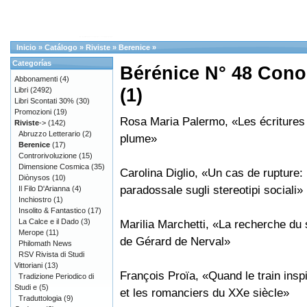
Inicio
»
Catálogo
»
Riviste
»
Berenice
»
Categorías
Bérénice N° 48 Cono
Abbonamenti
(4)
(1)
Libri
(2492)
Libri Scontati 30%
(30)
Promozioni
(19)
Rosa Maria Palermo, «Les écriture
Riviste
->
(142)
Abruzzo Letterario
(2)
plume»
Berenice
(17)
Controrivoluzione
(15)
Dimensione Cosmica
(35)
Carolina Diglio, «Un cas de rupture: 
Diònysos
(10)
paradossale sugli stereotipi sociali»
Il Filo D'Arianna
(4)
Inchiostro
(1)
Insolito & Fantastico
(17)
La Calce e il Dado
(3)
Marilia Marchetti, «La recherche du 
Merope
(11)
de Gérard de Nerval»
Philomath News
RSV Rivista di Studi
Vittoriani
(13)
François Proïa, «Quand le train inspi
Tradizione Periodico di
Studi e
(5)
et les romanciers du XXe siècle»
Traduttologia
(9)