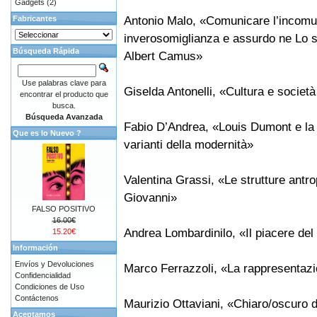
Gadgets
(2)
Antonio Malo, «Comunicare l’incomun
Fabricantes
inverosomiglianza e assurdo ne Lo s
Búsqueda Rápida
Albert Camus»
Use palabras clave para
Giselda Antonelli, «Cultura e socie
encontrar el producto que
busca.
Búsqueda Avanzada
Fabio D’Andrea, «Louis Dumont e la c
Que es lo Nuevo ?
varianti della modernità»
Valentina Grassi, «Le strutture antr
Giovanni»
FALSO POSITIVO
16.00€
Andrea Lombardinilo, «Il piacere del
15.20€
Información
Envíos y Devoluciones
Marco Ferrazzoli, «La rappresentazio
Confidencialidad
Condiciones de Uso
Contáctenos
Maurizio Ottaviani, «Chiaro/oscuro de
Aceptamos