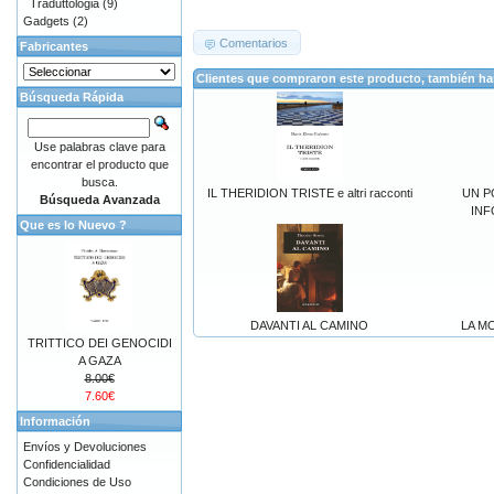
Traduttologia
(9)
Gadgets
(2)
Comentarios
Fabricantes
Clientes que compraron este producto, también h
Búsqueda Rápida
Use palabras clave para
encontrar el producto que
busca.
IL THERIDION TRISTE e altri racconti
UN P
Búsqueda Avanzada
INF
Que es lo Nuevo ?
DAVANTI AL CAMINO
LA M
TRITTICO DEI GENOCIDI
A GAZA
8.00€
7.60€
Información
Envíos y Devoluciones
Confidencialidad
Condiciones de Uso