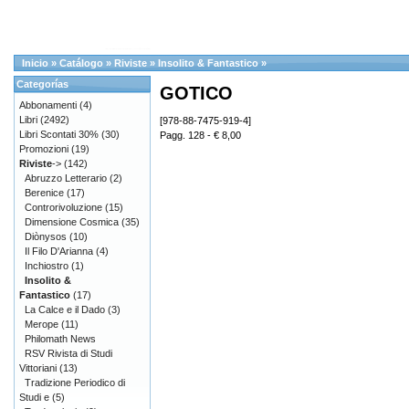
Inicio
»
Catálogo
»
Riviste
»
Insolito & Fantastico
»
Categorías
GOTICO
Abbonamenti
(4)
Libri
(2492)
[978-88-7475-919-4]
Libri Scontati 30%
(30)
Pagg. 128 - € 8,00
Promozioni
(19)
Riviste
->
(142)
Abruzzo Letterario
(2)
Berenice
(17)
Controrivoluzione
(15)
Dimensione Cosmica
(35)
Diònysos
(10)
Il Filo D'Arianna
(4)
Inchiostro
(1)
Insolito &
Fantastico
(17)
La Calce e il Dado
(3)
Merope
(11)
Philomath News
RSV Rivista di Studi
Vittoriani
(13)
Tradizione Periodico di
Studi e
(5)