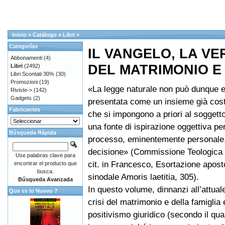
Inicio
»
Catálogo
»
Libri
»
Categorías
IL VANGELO, LA VER
Abbonamenti
(4)
DEL MATRIMONIO E
Libri
(2492)
Libri Scontati 30%
(30)
Promozioni
(19)
«La legge naturale non può dunque 
Riviste->
(142)
Gadgets
(2)
presentata come un insieme già costi
Fabricantes
che si impongono a priori al soggett
una fonte di ispirazione oggettiva per
Búsqueda Rápida
processo, eminentemente personale,
decisione» (Commissione Teologica 
Use palabras clave para
cit. in Francesco, Esortazione apost
encontrar el producto que
busca.
sinodale Amoris laetitia, 305).
Búsqueda Avanzada
In questo volume, dinnanzi all’attual
Que es lo Nuevo ?
crisi del matrimonio e della famiglia 
positivismo giuridico (secondo il qua