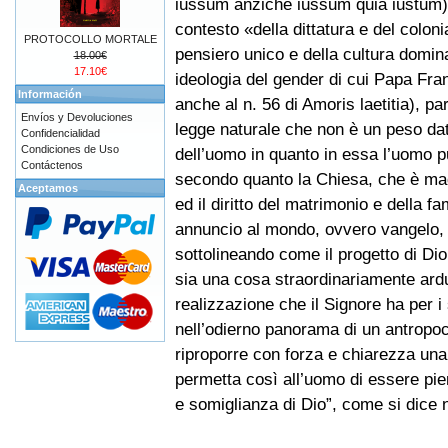
iussum anziché iussum quia iustum),
contesto «della dittatura e del colon
PROTOCOLLO MORTALE
pensiero unico e della cultura domin
18.00€
17.10€
ideologia del gender di cui Papa Fra
Información
anche al n. 56 di Amoris laetitia), pa
Envíos y Devoluciones
legge naturale che non è un peso dat
Confidencialidad
Condiciones de Uso
dell’uomo in quanto in essa l’uomo 
Contáctenos
secondo quanto la Chiesa, che è madr
Aceptamos
ed il diritto del matrimonio e della 
annuncio al mondo, ovvero vangelo, 
sottolineando come il progetto di Dio
sia una cosa straordinariamente ardu
realizzazione che il Signore ha per i 
nell’odierno panorama di un antropoc
riproporre con forza e chiarezza una
permetta così all’uomo di essere p
e somiglianza di Dio”, come si dice n