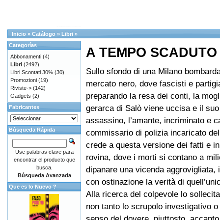
Inicio
»
Catálogo
»
Libri
»
Categorías
A TEMPO SCADUTO
Abbonamenti
(4)
Libri
(2492)
Sullo sfondo di una Milano bombarda
Libri Scontati 30%
(30)
Promozioni
(19)
mercato nero, dove fascisti e partigi
Riviste->
(142)
preparando la resa dei conti, la mogl
Gadgets
(2)
gerarca di Salò viene uccisa e il su
Fabricantes
assassino, l’amante, incriminato e ca
Búsqueda Rápida
commissario di polizia incaricato de
crede a questa versione dei fatti e i
Use palabras clave para
rovina, dove i morti si contano a mili
encontrar el producto que
busca.
dipanare una vicenda aggrovigliata,
Búsqueda Avanzada
con ostinazione la verità di quell’uni
Que es lo Nuevo ?
Alla ricerca del colpevole lo sollecit
non tanto lo scrupolo investigativo o
senso del dovere, piuttosto, accanto 