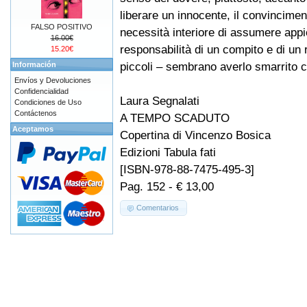
liberare un innocente, il convincimen
FALSO POSITIVO
necessità interiore di assumere appi
16.00€
responsabilità di un compito e di un r
15.20€
piccoli – sembrano averlo smarrito c
Información
Envíos y Devoluciones
Confidencialidad
Laura Segnalati
Condiciones de Uso
Contáctenos
A TEMPO SCADUTO
Aceptamos
Copertina di Vincenzo Bosica
Edizioni Tabula fati
[ISBN-978-88-7475-495-3]
Pag. 152 - € 13,00
Comentarios