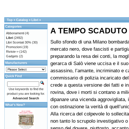
Top
»
Catalog
»
Libri
»
Categories
A TEMPO SCADUTO
Abbonamenti
(4)
Libri
(2492)
Sullo sfondo di una Milano bombarda
Libri Scontati 30%
(30)
Promozioni
(19)
mercato nero, dove fascisti e partigi
Riviste->
(142)
preparando la resa dei conti, la mogl
Gadgets
(2)
gerarca di Salò viene uccisa e il su
Manufacturers
assassino, l’amante, incriminato e ca
Quick Find
commissario di polizia incaricato de
crede a questa versione dei fatti e i
Use keywords to find the
rovina, dove i morti si contano a mili
product you are looking for.
Advanced Search
dipanare una vicenda aggrovigliata,
What's New?
con ostinazione la verità di quell’uni
Alla ricerca del colpevole lo sollecit
non tanto lo scrupolo investigativo o
senso del dovere, piuttosto, accanto 