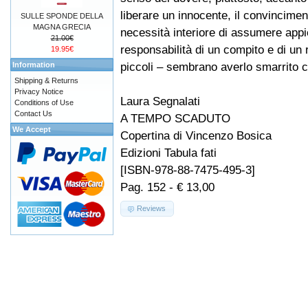
liberare un innocente, il convincimen
SULLE SPONDE DELLA
MAGNA GRECIA
necessità interiore di assumere appi
21.00€
responsabilità di un compito e di un r
19.95€
piccoli – sembrano averlo smarrito c
Information
Shipping & Returns
Privacy Notice
Laura Segnalati
Conditions of Use
Contact Us
A TEMPO SCADUTO
We Accept
Copertina di Vincenzo Bosica
Edizioni Tabula fati
[ISBN-978-88-7475-495-3]
Pag. 152 - € 13,00
Reviews