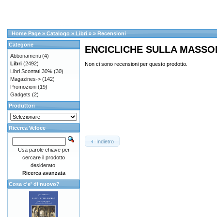
Home Page
»
Catalogo
»
Libri
»
»
Recensioni
Categorie
ENCICLICHE SULLA MASSO
Abbonamenti
(4)
Libri
(2492)
Non ci sono recensioni per questo prodotto.
Libri Scontati 30%
(30)
Magazines->
(142)
Promozioni
(19)
Gadgets
(2)
Produttori
Ricerca Veloce
Indietro
Usa parole chiave per
cercare il prodotto
desiderato.
Ricerca avanzata
Cosa c'e' di nuovo?