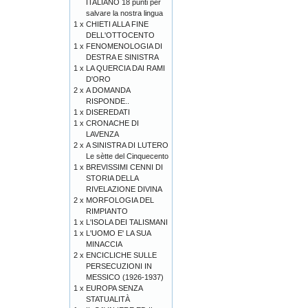
ITALIANO 18 punti per
salvare la nostra lingua
1 x
CHIETI ALLA FINE
DELL'OTTOCENTO
1 x
FENOMENOLOGIA DI
DESTRA E SINISTRA
1 x
LA QUERCIA DAI RAMI
D'ORO
2 x
A DOMANDA
RISPONDE..
1 x
DISEREDATI
1 x
CRONACHE DI
LAVENZA
2 x
A SINISTRA DI LUTERO
Le sètte del Cinquecento
1 x
BREVISSIMI CENNI DI
STORIA DELLA
RIVELAZIONE DIVINA
2 x
MORFOLOGIA DEL
RIMPIANTO
1 x
L'ISOLA DEI TALISMANI
1 x
L'UOMO E' LA SUA
MINACCIA
2 x
ENCICLICHE SULLE
PERSECUZIONI IN
MESSICO (1926-1937)
1 x
EUROPA SENZA
STATUALITÀ