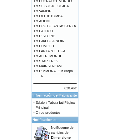
1 x
FUERA DEL MUNDO
1 x
SF SOCIOLOGICA
1 x
VAMPIRI
1 x
OLTRETOMBA
1 x
ALIENI
1 x
PROTOFANTASCENZA
1 x
GOTICO
1 x
DISTOPIE
1 x
GIALLO & NOIR
1 x
FUMETTI
1 x
FANTAPOLITICA
1 x
ALTRI MONDI
1 x
STAR TREK
1 x
MAINSTREAM
1 x
L'IMMORALE in corpo
16
820.46€
Información del Fabricante
-
Edizioni Tabula fati Página
Principal
-
Otros productos
Notificaciones
Notifiqueme de
cambios de
Dimensione