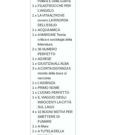
Politica E Della Guerra
1 x
FILASTROCCHE PER
L'ANGELO
1 x
LA VITA ALTROVE
ovvero LA RISORSA
DELL'ESILIO
1 x
ACQUA AMICA
1 x
A MARGINE Teoria
critica e sociologia della
letteratura
2 x
36 NUMERO
PERFETTO
1 x
AGNESE
1 x
GIUSTIZIA ALL'ALBA
3 x
A CORTA DISTANZA Il
mondo della boxe si
racconta
1 x
L'ASSENZA
1 x
PRIMO NOME
1 x
L'UOMO PERFETTO
1 x
IL VIAGGIO DEGLI
INNOCENTI LA CITTÀ
SUL LAGO
4 x
10 BUONI MOTIVI PER
SMETTERE DI
FUMARE
1 x
A-Mare
1 x
A TUTELA DELLA