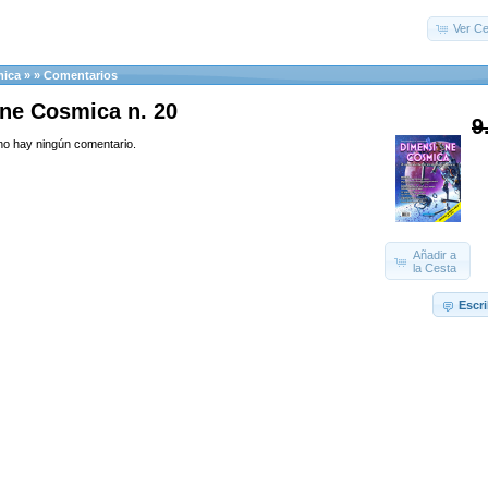
Ver Ce
mica
»
»
Comentarios
ne Cosmica n. 20
9
o hay ningún comentario.
Añadir a
la Cesta
Escr