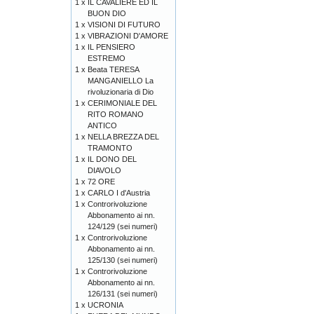
1 x
IL CAVALIERE ED IL
BUON DIO
1 x
VISIONI DI FUTURO
1 x
VIBRAZIONI D'AMORE
1 x
IL PENSIERO
ESTREMO
1 x
Beata TERESA
MANGANIELLO La
rivoluzionaria di Dio
1 x
CERIMONIALE DEL
RITO ROMANO
ANTICO
1 x
NELLA BREZZA DEL
TRAMONTO
1 x
IL DONO DEL
DIAVOLO
1 x
72 ORE
1 x
CARLO I d'Austria
1 x
Controrivoluzione
Abbonamento ai nn.
124/129 (sei numeri)
1 x
Controrivoluzione
Abbonamento ai nn.
125/130 (sei numeri)
1 x
Controrivoluzione
Abbonamento ai nn.
126/131 (sei numeri)
1 x
UCRONIA