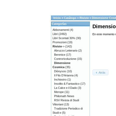
Inicio
»
Catálogo
»
Riviste
»
Dimensione Cos
Categorías
Dimensio
Abbonamenti
(4)
Libri
(2492)
En este momento n
Libri Scontati 30%
(30)
Promozioni
(19)
Riviste
->
(142)
Abruzzo Letterario
(2)
Berenice
(17)
Controrivoluzione
(15)
Dimensione
Cosmica
(35)
Diònysos
(10)
Atrás
Il Filo D'Arianna
(4)
Inchiostro
(1)
Insolito & Fantastico
(17)
La Calce e il Dado
(3)
Merope
(11)
Philomath News
RSV Rivista di Studi
Vittoriani
(13)
Tradizione Periodico di
Studi e
(5)