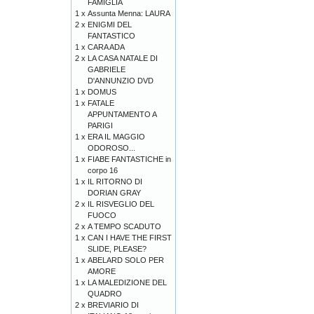
FAMIGLIA
1 x
Assunta Menna: LAURA
2 x
ENIGMI DEL
FANTASTICO
1 x
CARA ADA
2 x
LA CASA NATALE DI
GABRIELE
D'ANNUNZIO DVD
1 x
DOMUS
1 x
FATALE
APPUNTAMENTO A
PARIGI
1 x
ERA IL MAGGIO
ODOROSO...
1 x
FIABE FANTASTICHE in
corpo 16
1 x
IL RITORNO DI
DORIAN GRAY
2 x
IL RISVEGLIO DEL
FUOCO
2 x
A TEMPO SCADUTO
1 x
CAN I HAVE THE FIRST
SLIDE, PLEASE?
1 x
ABELARD SOLO PER
AMORE
1 x
LA MALEDIZIONE DEL
QUADRO
2 x
BREVIARIO DI