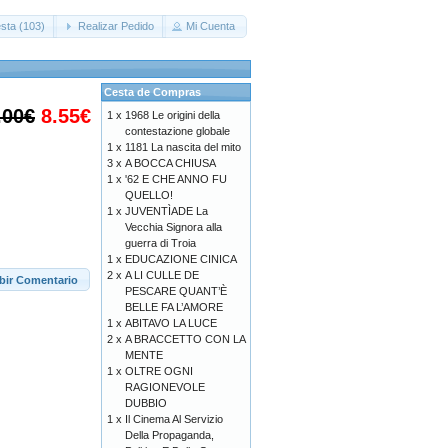
sta (103)
Realizar Pedido
Mi Cuenta
Cesta de Compras
.00€
8.55€
1 x
1968 Le origini della
contestazione globale
1 x
1181 La nascita del mito
3 x
A BOCCA CHIUSA
1 x
'62 E CHE ANNO FU
QUELLO!
1 x
JUVENTÌADE La
Vecchia Signora alla
guerra di Troia
1 x
EDUCAZIONE CINICA
2 x
A LI CULLE DE
ibir Comentario
PESCARE QUANT’È
BELLE FA L’AMORE
1 x
ABITAVO LA LUCE
2 x
A BRACCETTO CON LA
MENTE
1 x
OLTRE OGNI
RAGIONEVOLE
DUBBIO
1 x
Il Cinema Al Servizio
Della Propaganda,