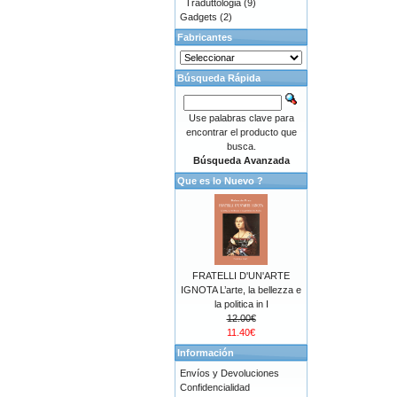
Traduttologia
(9)
Gadgets
(2)
Fabricantes
Búsqueda Rápida
Use palabras clave para
encontrar el producto que
busca.
Búsqueda Avanzada
Que es lo Nuevo ?
FRATELLI D'UN'ARTE
IGNOTA L’arte, la bellezza e
la politica in I
12.00€
11.40€
Información
Envíos y Devoluciones
Confidencialidad