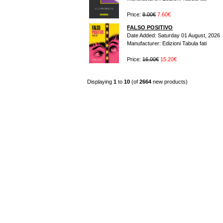
Price:
8.00€
7.60€
FALSO POSITIVO
Date Added: Saturday 01 August, 2026
Manufacturer: Edizioni Tabula fati
Price:
16.00€
15.20€
Displaying
1
to
10
(of
2664
new products)