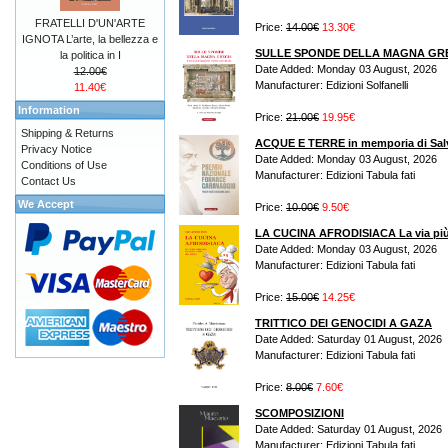
FRATELLI D'UN'ARTE
Price:
14.00€
13.30€
IGNOTA L’arte, la bellezza e
SULLE SPONDE DELLA MAGNA GR
la politica in I
Date Added: Monday 03 August, 2026
12.00€
Manufacturer: Edizioni Solfanelli
11.40€
Information
Price:
21.00€
19.95€
Shipping & Returns
ACQUE E TERRE in memporia di Sal
Privacy Notice
Date Added: Monday 03 August, 2026
Conditions of Use
Manufacturer: Edizioni Tabula fati
Contact Us
We Accept
Price:
10.00€
9.50€
LA CUCINA AFRODISIACA La via più s
Date Added: Monday 03 August, 2026
Manufacturer: Edizioni Tabula fati
Price:
15.00€
14.25€
TRITTICO DEI GENOCIDI A GAZA
Date Added: Saturday 01 August, 2026
Manufacturer: Edizioni Tabula fati
Price:
8.00€
7.60€
SCOMPOSIZIONI
Date Added: Saturday 01 August, 2026
Manufacturer: Edizioni Tabula fati