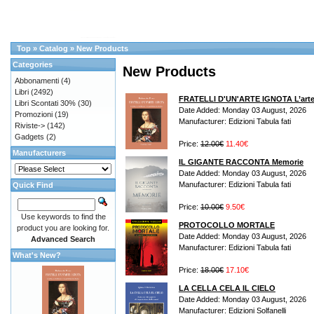
Top
»
Catalog
»
New Products
Categories
New Products
Abbonamenti
(4)
Libri
(2492)
FRATELLI D'UN'ARTE IGNOTA L’arte, la
Libri Scontati 30%
(30)
Date Added: Monday 03 August, 2026
Promozioni
(19)
Manufacturer: Edizioni Tabula fati
Riviste->
(142)
Gadgets
(2)
Price:
12.00€
11.40€
Manufacturers
IL GIGANTE RACCONTA Memorie
Date Added: Monday 03 August, 2026
Manufacturer: Edizioni Tabula fati
Quick Find
Price:
10.00€
9.50€
Use keywords to find the
PROTOCOLLO MORTALE
product you are looking for.
Date Added: Monday 03 August, 2026
Advanced Search
Manufacturer: Edizioni Tabula fati
What's New?
Price:
18.00€
17.10€
LA CELLA CELA IL CIELO
Date Added: Monday 03 August, 2026
Manufacturer: Edizioni Solfanelli