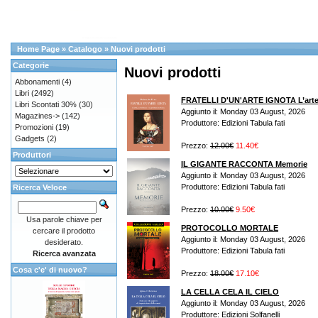
Home Page
»
Catalogo
»
Nuovi prodotti
Categorie
Nuovi prodotti
Abbonamenti
(4)
Libri
(2492)
FRATELLI D'UN'ARTE IGNOTA L’arte, la
Libri Scontati 30%
(30)
Aggiunto il: Monday 03 August, 2026
Magazines->
(142)
Produttore: Edizioni Tabula fati
Promozioni
(19)
Gadgets
(2)
Prezzo:
12.00€
11.40€
Produttori
IL GIGANTE RACCONTA Memorie
Aggiunto il: Monday 03 August, 2026
Produttore: Edizioni Tabula fati
Ricerca Veloce
Prezzo:
10.00€
9.50€
Usa parole chiave per
PROTOCOLLO MORTALE
cercare il prodotto
Aggiunto il: Monday 03 August, 2026
desiderato.
Produttore: Edizioni Tabula fati
Ricerca avanzata
Cosa c'e' di nuovo?
Prezzo:
18.00€
17.10€
LA CELLA CELA IL CIELO
Aggiunto il: Monday 03 August, 2026
Produttore: Edizioni Solfanelli