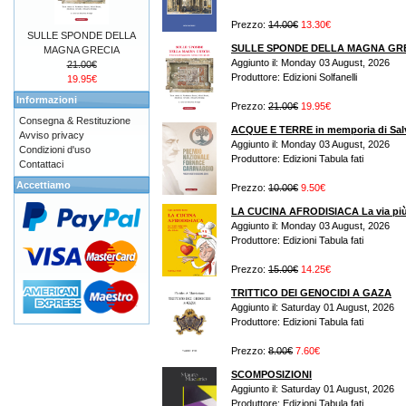
Prezzo:
14.00€
13.30€
SULLE SPONDE DELLA
SULLE SPONDE DELLA MAGNA GR
MAGNA GRECIA
Aggiunto il: Monday 03 August, 2026
21.00€
Produttore: Edizioni Solfanelli
19.95€
Informazioni
Prezzo:
21.00€
19.95€
Consegna & Restituzione
ACQUE E TERRE in memporia di Sal
Avviso privacy
Aggiunto il: Monday 03 August, 2026
Condizioni d'uso
Produttore: Edizioni Tabula fati
Contattaci
Accettiamo
Prezzo:
10.00€
9.50€
LA CUCINA AFRODISIACA La via più s
Aggiunto il: Monday 03 August, 2026
Produttore: Edizioni Tabula fati
Prezzo:
15.00€
14.25€
TRITTICO DEI GENOCIDI A GAZA
Aggiunto il: Saturday 01 August, 2026
Produttore: Edizioni Tabula fati
Prezzo:
8.00€
7.60€
SCOMPOSIZIONI
Aggiunto il: Saturday 01 August, 2026
Produttore: Edizioni Tabula fati