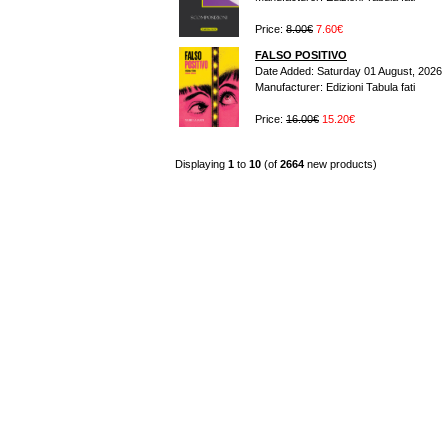
Price:
8.00€
7.60€
FALSO POSITIVO
Date Added: Saturday 01 August, 2026
Manufacturer: Edizioni Tabula fati
Price:
16.00€
15.20€
Displaying
1
to
10
(of
2664
new products)