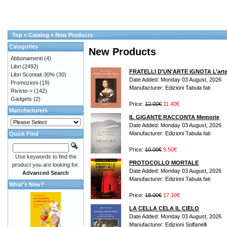
Top
»
Catalog
»
New Products
Categories
New Products
Abbonamenti
(4)
Libri
(2492)
FRATELLI D'UN'ARTE IGNOTA L’arte, la
Libri Scontati 30%
(30)
Date Added: Monday 03 August, 2026
Promozioni
(19)
Manufacturer: Edizioni Tabula fati
Riviste->
(142)
Gadgets
(2)
Price:
12.00€
11.40€
Manufacturers
IL GIGANTE RACCONTA Memorie
Date Added: Monday 03 August, 2026
Manufacturer: Edizioni Tabula fati
Quick Find
Price:
10.00€
9.50€
Use keywords to find the
PROTOCOLLO MORTALE
product you are looking for.
Date Added: Monday 03 August, 2026
Advanced Search
Manufacturer: Edizioni Tabula fati
What's New?
Price:
18.00€
17.10€
LA CELLA CELA IL CIELO
Date Added: Monday 03 August, 2026
Manufacturer: Edizioni Solfanelli