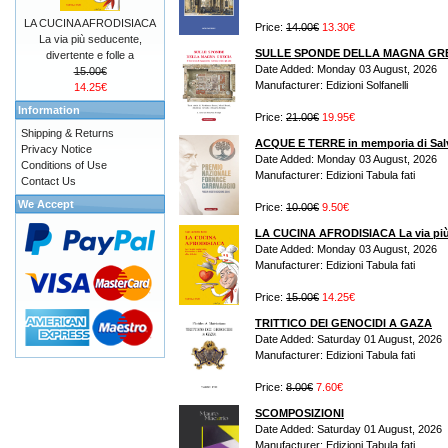
LA CUCINA AFRODISIACA
Price:
14.00€
13.30€
La via più seducente,
SULLE SPONDE DELLA MAGNA GR
divertente e folle a
Date Added: Monday 03 August, 2026
15.00€
Manufacturer: Edizioni Solfanelli
14.25€
Information
Price:
21.00€
19.95€
Shipping & Returns
ACQUE E TERRE in memporia di Sal
Privacy Notice
Date Added: Monday 03 August, 2026
Conditions of Use
Manufacturer: Edizioni Tabula fati
Contact Us
We Accept
Price:
10.00€
9.50€
LA CUCINA AFRODISIACA La via più s
Date Added: Monday 03 August, 2026
Manufacturer: Edizioni Tabula fati
Price:
15.00€
14.25€
TRITTICO DEI GENOCIDI A GAZA
Date Added: Saturday 01 August, 2026
Manufacturer: Edizioni Tabula fati
Price:
8.00€
7.60€
SCOMPOSIZIONI
Date Added: Saturday 01 August, 2026
Manufacturer: Edizioni Tabula fati