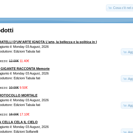
Cosa c'è nel c
dotti
ATELLI D'UN'ARTE IGNOTA L’arte, la bellezza e la politica in I
giunto il: Monday 03 August, 2026
oduttore: Edizioni Tabula fati
Agg
rezzo:
12.00€
11.40€
L GIGANTE RACCONTA Memorie
giunto il: Monday 03 August, 2026
oduttore: Edizioni Tabula fati
Agg
rezzo:
10.00€
9.50€
ROTOCOLLO MORTALE
giunto il: Monday 03 August, 2026
oduttore: Edizioni Tabula fati
Agg
rezzo:
18.00€
17.10€
A CELLA CELA IL CIELO
giunto il: Monday 03 August, 2026
oduttore: Edizioni Solfanelli
Agg