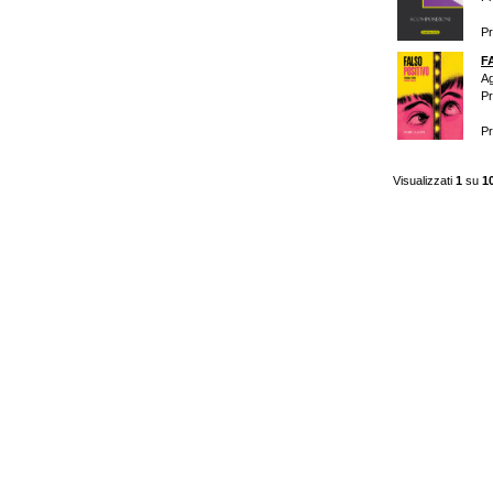
P
F
Ag
Pr
P
Visualizzati
1
su
1