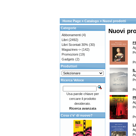
Home Page
»
Catalogo
»
Nuovi prodotti
Categorie
Nuovi pro
Abbonamenti
(4)
Libri
(2492)
FR
Libri Scontati 30%
(30)
Ag
Magazines->
(142)
Pr
Promozioni
(19)
Gadgets
(2)
P
Produttori
I
Ag
Pr
Ricerca Veloce
P
Usa parole chiave per
P
cercare il prodotto
Ag
desiderato.
Pr
Ricerca avanzata
Cosa c'e' di nuovo?
P
L
Ag
Pr