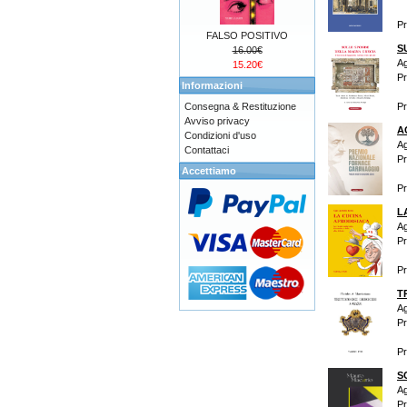
P
FALSO POSITIVO
S
16.00€
Ag
15.20€
Pr
Informazioni
Consegna & Restituzione
P
Avviso privacy
A
Condizioni d'uso
Ag
Contattaci
Pr
Accettiamo
P
L
Ag
Pr
P
T
Ag
Pr
P
S
Ag
Pr