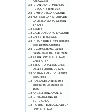
ABRUZZESI
3 x
IL FANTASY DI MELANIA
FUSCONI sconto 30%
2 x
IL MITO DELLA NAZIONE
2 x
NOTE SU LA HISTORIA DE
LA LIBERA MURATORIA IN
THEATE
1 x
ESSERI
1 x
CALEIDOSCOPIO D'AMORE
1 x
CHRISTE ELEISON
3 x
PREGHIERE e Primi Elementi
della Dottrina Cristiana
2 x
IL COMUNISMO. La sua
natura, i suoi fini, i suoi mezzi
1 x
SE UN PAPA E' ERETICO:
CHE FARE?
1 x
STRUTTURA LESSICALE
DELLE FLEURS DU MAL
4 x
ANTICO FUTURO Richiami
dell'Origine
1 x
FOSSACESIA attraverso i
suoi baroni Lo Statuto del
1555
1 x
ANGELI SENZA VOLTO
1 x
IL PELLEGRINO DI
BURDIGALA
1 x
IPOTESI TEOLOGICA DI UN
PAPA ERETICO