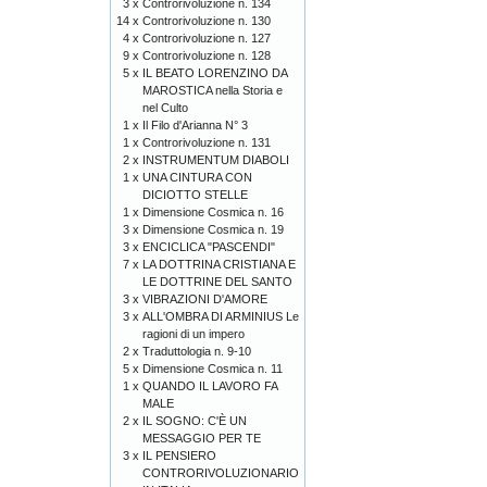
3 x
Controrivoluzione n. 134
14 x
Controrivoluzione n. 130
4 x
Controrivoluzione n. 127
9 x
Controrivoluzione n. 128
5 x
IL BEATO LORENZINO DA
MAROSTICA nella Storia e
nel Culto
1 x
Il Filo d'Arianna N° 3
1 x
Controrivoluzione n. 131
2 x
INSTRUMENTUM DIABOLI
1 x
UNA CINTURA CON
DICIOTTO STELLE
1 x
Dimensione Cosmica n. 16
3 x
Dimensione Cosmica n. 19
3 x
ENCICLICA "PASCENDI"
7 x
LA DOTTRINA CRISTIANA E
LE DOTTRINE DEL SANTO
3 x
VIBRAZIONI D'AMORE
3 x
ALL'OMBRA DI ARMINIUS Le
ragioni di un impero
2 x
Traduttologia n. 9-10
5 x
Dimensione Cosmica n. 11
1 x
QUANDO IL LAVORO FA
MALE
2 x
IL SOGNO: C'È UN
MESSAGGIO PER TE
3 x
IL PENSIERO
CONTRORIVOLUZIONARIO