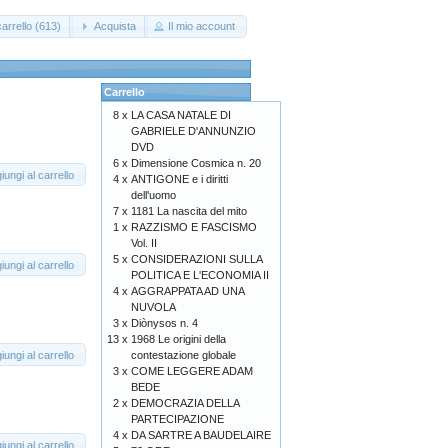
arrello (613)
Acquista
Il mio account
Carrello
8 x
LA CASA NATALE DI
GABRIELE D'ANNUNZIO
DVD
6 x
Dimensione Cosmica n. 20
iungi al carrello
4 x
ANTIGONE e i diritti
dell'uomo
7 x
1181 La nascita del mito
1 x
RAZZISMO E FASCISMO
Vol. II
5 x
CONSIDERAZIONI SULLA
iungi al carrello
POLITICA E L'ECONOMIA II
4 x
AGGRAPPATA AD UNA
NUVOLA
3 x
Diònysos n. 4
13 x
1968 Le origini della
iungi al carrello
contestazione globale
3 x
COME LEGGERE ADAM
BEDE
2 x
DEMOCRAZIA DELLA
PARTECIPAZIONE
4 x
DA SARTRE A BAUDELAIRE
iungi al carrello