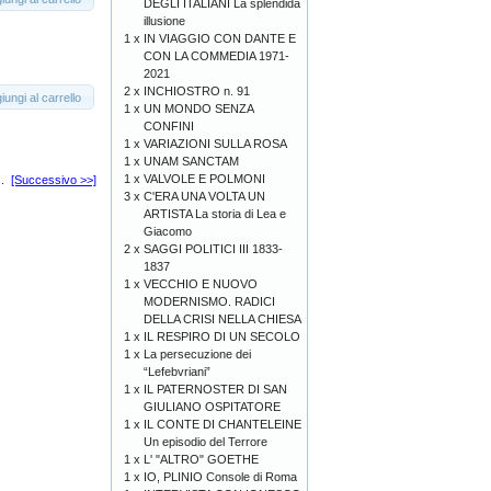
DEGLI ITALIANI La splendida
illusione
1 x
IN VIAGGIO CON DANTE E
CON LA COMMEDIA 1971-
2021
2 x
INCHIOSTRO n. 91
iungi al carrello
1 x
UN MONDO SENZA
CONFINI
1 x
VARIAZIONI SULLA ROSA
1 x
UNAM SANCTAM
1 x
VALVOLE E POLMONI
..
[Successivo >>]
3 x
C'ERA UNA VOLTA UN
ARTISTA La storia di Lea e
Giacomo
2 x
SAGGI POLITICI III 1833-
1837
1 x
VECCHIO E NUOVO
MODERNISMO. RADICI
DELLA CRISI NELLA CHIESA
1 x
IL RESPIRO DI UN SECOLO
1 x
La persecuzione dei
“Lefebvriani”
1 x
IL PATERNOSTER DI SAN
GIULIANO OSPITATORE
1 x
IL CONTE DI CHANTELEINE
Un episodio del Terrore
1 x
L' "ALTRO" GOETHE
1 x
IO, PLINIO Console di Roma