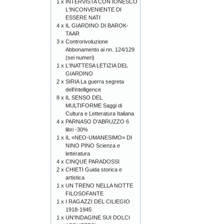
1 x
INTERVISTA CON IONESCO
L'INCONVENIENTE DI
ESSERE NATI
4 x
IL GIARDINO DI BAROK-
TAAR
3 x
Controrivoluzione
Abbonamento ai nn. 124/129
(sei numeri)
1 x
L'INATTESA LETIZIA DEL
GIARDINO
2 x
SIRIA La guerra segreta
dell’intelligence
8 x
IL SENSO DEL
MULTIFORME Saggi di
Cultura e Letteratura Italiana
4 x
PARNASO D'ABRUZZO 6
libri -30%
1 x
IL «NEO-UMANESIMO» DI
NINO PINO Scienza e
letteratura
4 x
CINQUE PARADOSSI
2 x
CHIETI Guida storica e
artistica
1 x
UN TRENO NELLA NOTTE
FILOSOFANTE
1 x
I RAGAZZI DEL CILIEGIO
1918-1945
1 x
UN'INDAGINE SUI DOLCI