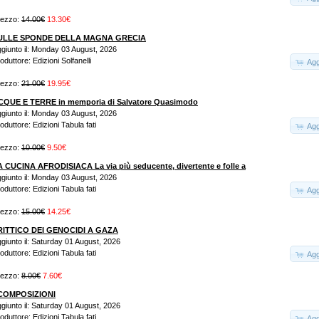
rezzo:
14.00€
13.30€
ULLE SPONDE DELLA MAGNA GRECIA
giunto il: Monday 03 August, 2026
oduttore: Edizioni Solfanelli
Agg
rezzo:
21.00€
19.95€
CQUE E TERRE in memporia di Salvatore Quasimodo
giunto il: Monday 03 August, 2026
oduttore: Edizioni Tabula fati
Agg
rezzo:
10.00€
9.50€
A CUCINA AFRODISIACA La via più seducente, divertente e folle a
giunto il: Monday 03 August, 2026
oduttore: Edizioni Tabula fati
Agg
rezzo:
15.00€
14.25€
RITTICO DEI GENOCIDI A GAZA
giunto il: Saturday 01 August, 2026
oduttore: Edizioni Tabula fati
Agg
rezzo:
8.00€
7.60€
COMPOSIZIONI
giunto il: Saturday 01 August, 2026
oduttore: Edizioni Tabula fati
Agg