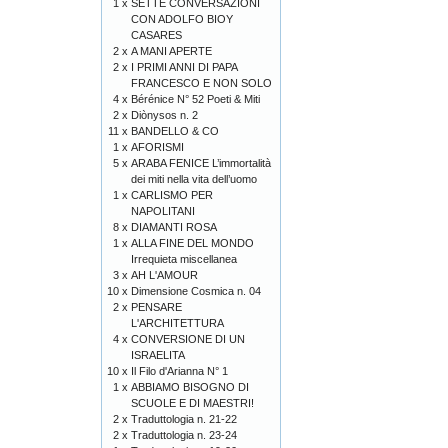
1 x
SETTE CONVERSAZIONI
CON ADOLFO BIOY
CASARES
2 x
A MANI APERTE
2 x
I PRIMI ANNI DI PAPA
FRANCESCO E NON SOLO
4 x
Bérénice N° 52 Poeti & Miti
2 x
Diònysos n. 2
11 x
BANDELLO & CO
1 x
AFORISMI
5 x
ARABA FENICE L’immortalità
dei miti nella vita dell’uomo
1 x
CARLISMO PER
NAPOLITANI
8 x
DIAMANTI ROSA
1 x
ALLA FINE DEL MONDO
Irrequieta miscellanea
3 x
AH L'AMOUR
10 x
Dimensione Cosmica n. 04
2 x
PENSARE
L'ARCHITETTURA
4 x
CONVERSIONE DI UN
ISRAELITA
10 x
Il Filo d'Arianna N° 1
1 x
ABBIAMO BISOGNO DI
SCUOLE E DI MAESTRI!
2 x
Traduttologia n. 21-22
2 x
Traduttologia n. 23-24