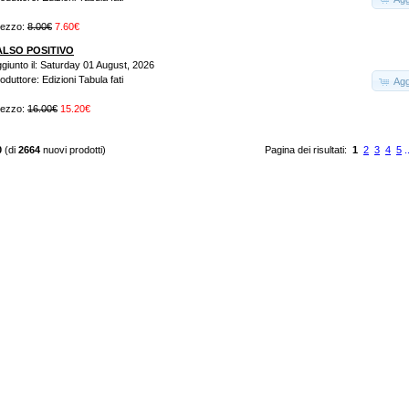
rezzo:
8.00€
7.60€
ALSO POSITIVO
giunto il: Saturday 01 August, 2026
oduttore: Edizioni Tabula fati
Agg
rezzo:
16.00€
15.20€
0
(di
2664
nuovi prodotti)
Pagina dei risultati:
1
2
3
4
5
.