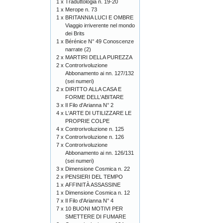
1 x
Traduttologia n. 19-20
1 x
Merope n. 73
1 x
BRITANNIA LUCI E OMBRE
Viaggio irriverente nel mondo
dei Brits
1 x
Bérénice N° 49 Conoscenze
narrate (2)
2 x
MARTIRI DELLA PUREZZA
2 x
Controrivoluzione
Abbonamento ai nn. 127/132
(sei numeri)
2 x
DIRITTO ALLA CASA E
FORME DELL'ABITARE
3 x
Il Filo d'Arianna N° 2
4 x
L'ARTE DI UTILIZZARE LE
PROPRIE COLPE
4 x
Controrivoluzione n. 125
7 x
Controrivoluzione n. 126
7 x
Controrivoluzione
Abbonamento ai nn. 126/131
(sei numeri)
3 x
Dimensione Cosmica n. 22
2 x
PENSIERI DEL TEMPO
1 x
AFFINITÀ ASSASSINE
1 x
Dimensione Cosmica n. 12
7 x
Il Filo d'Arianna N° 4
7 x
10 BUONI MOTIVI PER
SMETTERE DI FUMARE