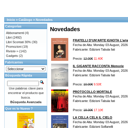
Inicio
»
Catálogo
»
Novedades
Categorías
Novedades
Abbonamenti
(4)
Libri
(2492)
FRATELLI D'UN'ARTE IGNOTA L’arte, la
Libri Scontati 30%
(30)
Fecha de Alta: Monday 03 August, 2026
Promozioni
(19)
Fabricante: Edizioni Tabula fati
Riviste->
(142)
Gadgets
(2)
Precio:
12.00€
11.40€
Fabricantes
IL GIGANTE RACCONTA Memorie
Fecha de Alta: Monday 03 August, 2026
Fabricante: Edizioni Tabula fati
Búsqueda Rápida
Precio:
10.00€
9.50€
Use palabras clave para
PROTOCOLLO MORTALE
encontrar el producto que
Fecha de Alta: Monday 03 August, 2026
busca.
Fabricante: Edizioni Tabula fati
Búsqueda Avanzada
Que es lo Nuevo ?
Precio:
18.00€
17.10€
LA CELLA CELA IL CIELO
Fecha de Alta: Monday 03 August, 2026
Fabricante: Edizioni Solfanelli