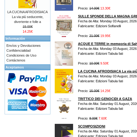
Precio:
14.00€
13.30€
LA CUCINA AFRODISIACA
SULLE SPONDE DELLA MAGNA GR
La via più seducente,
Fecha de Alta: Monday 03 August, 2026
divertente e folle a
Fabricante: Edizioni Solfanelli
15.00€
14.25€
Precio:
21.00€
19.95€
Información
ACQUE E TERRE in memporia di Sal
Envíos y Devoluciones
Fecha de Alta: Monday 03 August, 2026
Confidencialidad
Fabricante: Edizioni Tabula fati
Condiciones de Uso
Contáctenos
Precio:
10.00€
9.50€
Aceptamos
LA CUCINA AFRODISIACA La via più s
Fecha de Alta: Monday 03 August, 2026
Fabricante: Edizioni Tabula fati
Precio:
15.00€
14.25€
TRITTICO DEI GENOCIDI A GAZA
Fecha de Alta: Saturday 01 August, 202
Fabricante: Edizioni Tabula fati
Precio:
8.00€
7.60€
SCOMPOSIZIONI
Fecha de Alta: Saturday 01 August, 202
Fabricante: Edizioni Tabula fati