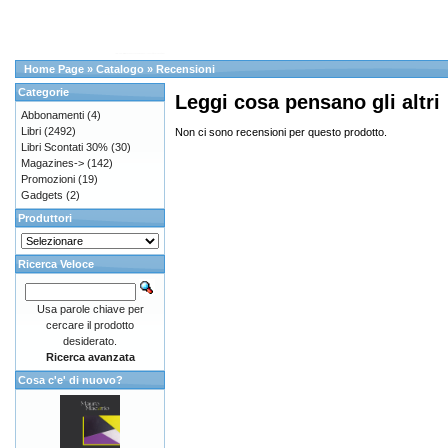
Home Page
»
Catalogo
»
Recensioni
Categorie
Leggi cosa pensano gli altri
Abbonamenti
(4)
Libri
(2492)
Non ci sono recensioni per questo prodotto.
Libri Scontati 30%
(30)
Magazines->
(142)
Promozioni
(19)
Gadgets
(2)
Produttori
Ricerca Veloce
Usa parole chiave per
cercare il prodotto
desiderato.
Ricerca avanzata
Cosa c'e' di nuovo?