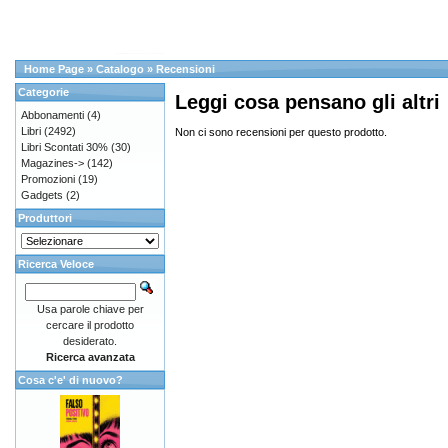
Home Page
»
Catalogo
»
Recensioni
Categorie
Leggi cosa pensano gli altri
Abbonamenti
(4)
Libri
(2492)
Non ci sono recensioni per questo prodotto.
Libri Scontati 30%
(30)
Magazines->
(142)
Promozioni
(19)
Gadgets
(2)
Produttori
Ricerca Veloce
Usa parole chiave per
cercare il prodotto
desiderato.
Ricerca avanzata
Cosa c'e' di nuovo?