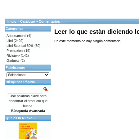
Inicio
»
Catálogo
»
Comentarios
Categorías
Leer lo que estàn diciendo 
Abbonamenti
(4)
Libri
(2492)
En este momento no hay ningún comentario.
Libri Scontati 30%
(30)
Promozioni
(19)
Riviste->
(142)
Gadgets
(2)
Fabricantes
Búsqueda Rápida
Use palabras clave para
encontrar el producto que
busca.
Búsqueda Avanzada
Que es lo Nuevo ?