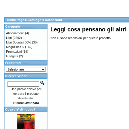
Home Page
»
Catalogo
»
Recensioni
Categorie
Leggi cosa pensano gli altri
Abbonamenti
(4)
Libri
(2492)
Non ci sono recensioni per questo prodotto.
Libri Scontati 30%
(30)
Magazines->
(142)
Promozioni
(19)
Gadgets
(2)
Produttori
Ricerca Veloce
Usa parole chiave per
cercare il prodotto
desiderato.
Ricerca avanzata
Cosa c'e' di nuovo?