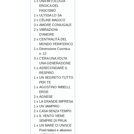
1 x
UNA MITOLOGIA
EROICA DEL
FASCISMO
1 x
ULYSSA LO SA
2 x
CÈLINE MAGICO
3 x
AMORE CONIUGALE
2 x
VIBRAZIONI
D'AMORE
2 x
CENTRALITÀ DEL
MONDO PERIFERICO
1 x
Dimensione Cosmica
n. 12
3 x
C'ERA UNA VOLTA
UNA GENERAZIONE
1 x
ASSECONDARE IL
RESPIRO
1 x
UN SEGRETO TUTTO
PER TE
1 x
AGOSTINO IMBELLI,
EROE
2 x
AGNESE
1 x
LA GRANDE IMPRESA
1 x
UN VAMPIRO
2 x
CASA SENZA TEMPO
1 x
IL VENTO VIENE
SEMPRE DI PRUA
1 x
UN MARE CI UNISCE
Poeti italiani e albanesi