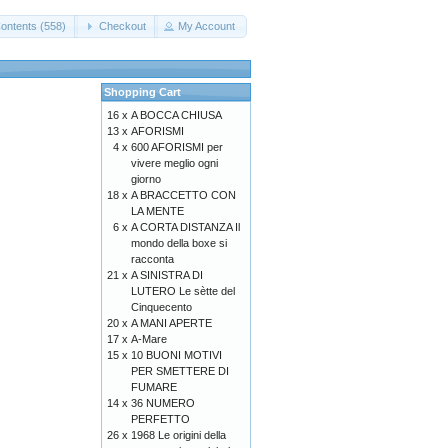
ontents (558)
Checkout
My Account
Shopping Cart
16 x
A BOCCA CHIUSA
13 x
AFORISMI
4 x
600 AFORISMI per
vivere meglio ogni
giorno
18 x
A BRACCETTO CON
LA MENTE
6 x
A CORTA DISTANZA Il
mondo della boxe si
racconta
21 x
A SINISTRA DI
LUTERO Le sètte del
Cinquecento
20 x
A MANI APERTE
17 x
A-Mare
15 x
10 BUONI MOTIVI
PER SMETTERE DI
FUMARE
14 x
36 NUMERO
PERFETTO
26 x
1968 Le origini della