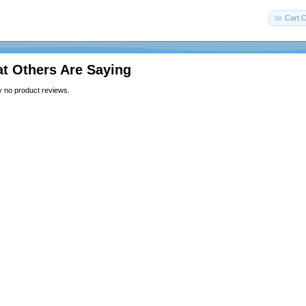
Cart C
t Others Are Saying
y no product reviews.