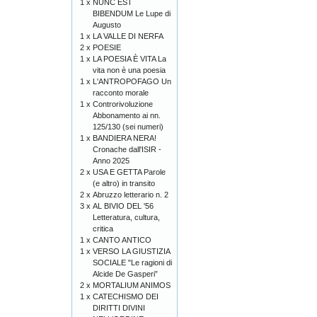
1 x
NUNC EST
BIBENDUM Le Lupe di
Augusto
1 x
LA VALLE DI NERFA
2 x
POESIE
1 x
LA POESIA È VITA La
vita non è una poesia
1 x
L'ANTROPOFAGO Un
racconto morale
1 x
Controrivoluzione
Abbonamento ai nn.
125/130 (sei numeri)
1 x
BANDIERA NERA!
Cronache dall'ISIR -
Anno 2025
2 x
USA E GETTA Parole
(e altro) in transito
2 x
Abruzzo letterario n. 2
3 x
AL BIVIO DEL '56
Letteratura, cultura,
critica
1 x
CANTO ANTICO
1 x
VERSO LA GIUSTIZIA
SOCIALE "Le ragioni di
Alcide De Gasperi”
2 x
MORTALIUM ANIMOS
1 x
CATECHISMO DEI
DIRITTI DIVINI