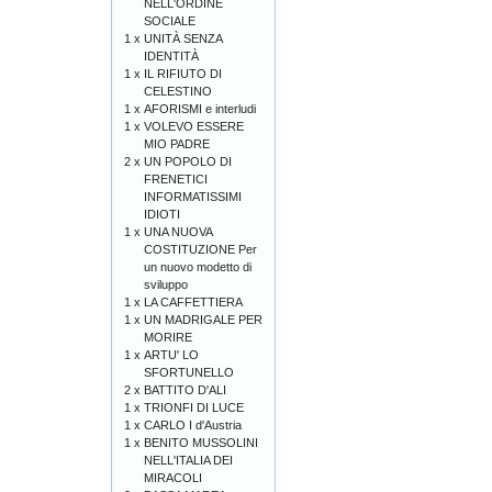
NELL'ORDINE
SOCIALE
1 x
UNITÀ SENZA
IDENTITÀ
1 x
IL RIFIUTO DI
CELESTINO
1 x
AFORISMI e interludi
1 x
VOLEVO ESSERE
MIO PADRE
2 x
UN POPOLO DI
FRENETICI
INFORMATISSIMI
IDIOTI
1 x
UNA NUOVA
COSTITUZIONE Per
un nuovo modetto di
sviluppo
1 x
LA CAFFETTIERA
1 x
UN MADRIGALE PER
MORIRE
1 x
ARTU' LO
SFORTUNELLO
2 x
BATTITO D'ALI
1 x
TRIONFI DI LUCE
1 x
CARLO I d'Austria
1 x
BENITO MUSSOLINI
NELL'ITALIA DEI
MIRACOLI