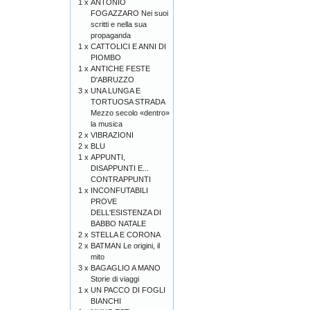
1 x
ANTONIO
FOGAZZARO Nei suoi
scritti e nella sua
propaganda
1 x
CATTOLICI E ANNI DI
PIOMBO
1 x
ANTICHE FESTE
D'ABRUZZO
3 x
UNA LUNGA E
TORTUOSA STRADA
Mezzo secolo «dentro»
la musica
2 x
VIBRAZIONI
2 x
BLU
1 x
APPUNTI,
DISAPPUNTI E...
CONTRAPPUNTI
1 x
INCONFUTABILI
PROVE
DELL'ESISTENZA DI
BABBO NATALE
2 x
STELLA E CORONA
2 x
BATMAN Le origini, il
mito
3 x
BAGAGLIO A MANO
Storie di viaggi
1 x
UN PACCO DI FOGLI
BIANCHI