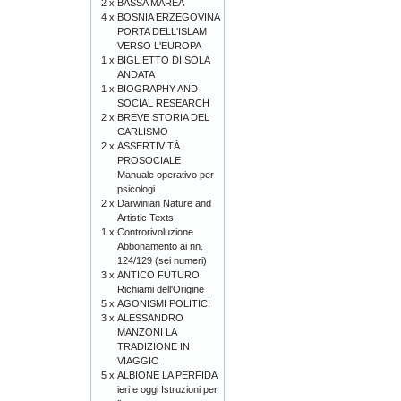
2 x
BASSA MAREA
4 x
BOSNIA ERZEGOVINA
PORTA DELL'ISLAM
VERSO L'EUROPA
1 x
BIGLIETTO DI SOLA
ANDATA
1 x
BIOGRAPHY AND
SOCIAL RESEARCH
2 x
BREVE STORIA DEL
CARLISMO
2 x
ASSERTIVITÀ
PROSOCIALE
Manuale operativo per
psicologi
2 x
Darwinian Nature and
Artistic Texts
1 x
Controrivoluzione
Abbonamento ai nn.
124/129 (sei numeri)
3 x
ANTICO FUTURO
Richiami dell'Origine
5 x
AGONISMI POLITICI
3 x
ALESSANDRO
MANZONI LA
TRADIZIONE IN
VIAGGIO
5 x
ALBIONE LA PERFIDA
ieri e oggi Istruzioni per