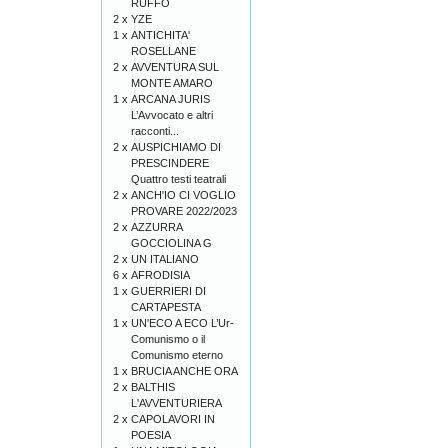
RUFFO
2 x
YZE
1 x
ANTICHITA'
ROSELLANE
2 x
AVVENTURA SUL
MONTE AMARO
1 x
ARCANA JURIS
L’Avvocato e altri
racconti...
2 x
AUSPICHIAMO DI
PRESCINDERE
Quattro testi teatrali
2 x
ANCH'IO CI VOGLIO
PROVARE 2022/2023
2 x
AZZURRA
GOCCIOLINA G
2 x
UN ITALIANO
6 x
AFRODISIA
1 x
GUERRIERI DI
CARTAPESTA
1 x
UN'ECO A ECO L’Ur-
Comunismo o il
Comunismo eterno
1 x
BRUCIA ANCHE ORA
2 x
BALTHIS
L'AVVENTURIERA
2 x
CAPOLAVORI IN
POESIA