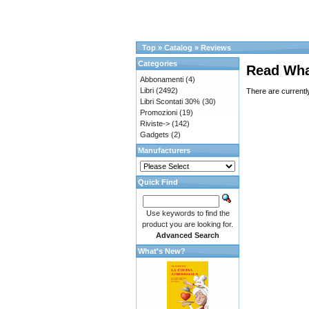
Top
»
Catalog
»
Reviews
Categories
Read Wha
Abbonamenti
(4)
Libri
(2492)
There are currentl
Libri Scontati 30%
(30)
Promozioni
(19)
Riviste->
(142)
Gadgets
(2)
Manufacturers
Quick Find
Use keywords to find the
product you are looking for.
Advanced Search
What's New?