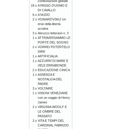
contestazione globale
18 x
A PASSO D'UOMO E
DI CAVALLO
6 x
A NUDO
2 x
VOINARÒVSKIJ Un
eroe della libertà
ucraina
3 x
Abruzzo letterario n. 3
1 x
ATTRAVERSAMMO LE
PORTE DEL SOGNO
2 x
VORREI POTERTELO
DIRE
1 x
ARTIFICIALIA
1 x
AZZURRI DI MARE E
VELE ERRABONDE
2 x
EDUCAZIONE CINICA
1 x
ASSENZA E
NOSTALGIA DEL
PADRE
3 x
VOLTAIRE
1 x
VISIONI VENEZIANE
con un saggio di Henry
James
2 x
VIRGINIA WOOLF E
LE OMBRE DEL
PASSATO
2 x
VITA E TEMPI DEL
CARDINAL FABRIZIO