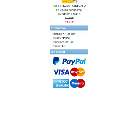
LA CUCINA AFRODISIACA
La via più seducente,
divertente e folle a
15.00€
14.25€
Information
Shipping & Returns
Privacy Notice
Conditions of Use
Contact Us
We Accept