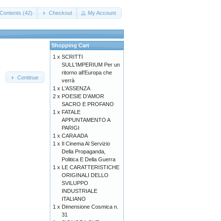
Contents (42)
Checkout
My Account
Shopping Cart
1 x
SCRITTI
SULL'IMPERIUM Per un
ritorno all’Europa che
Continue
verrà
1 x
L'ASSENZA
2 x
POESIE D'AMOR
SACRO E PROFANO
1 x
FATALE
APPUNTAMENTO A
PARIGI
1 x
CARA ADA
1 x
Il Cinema Al Servizio
Della Propaganda,
Politica E Della Guerra
1 x
LE CARATTERISTICHE
ORIGINALI DELLO
SVILUPPO
INDUSTRIALE
ITALIANO
1 x
Dimensione Cosmica n.
31