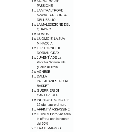
1 x
SIGNORA CHE
PASSIONE
1 x
LA VITA ALTROVE
ovvero LA RISORSA
DELL'ESILIO
1 x
LA MALEDIZIONE DEL
QUADRO
1 x
DOMUS
1 x
L'UOMO E' LA SUA
MINACCIA
1 x
IL RITORNO DI
DORIAN GRAY
1 x
JUVENTÌADE La
Vecchia Signora alla
guerra di Troia
2 x
AGNESE
1 x
DALLA
PALLACANESTRO AL
BASKET
1 x
GUERRIERI DI
CARTAPESTA
1 x
INCHIOSTRO NOIR 5
12 sfumature di nero
1 x
AFFINITÀ ASSASSINE
1 x
10 libri di Piero Vassalllo
in offerta con lo sconto
del 30%
2 x
ERA IL MAGGIO