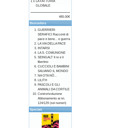
1 x
LA FATTORIA
GLOBALE
485.00€
Bestsellers
GUERRIERI
SERAFICI Racconti di
pace e bene... e guerra
LA VIA DELLA PACE
INTARSI
LA S. COMUNIONE
SEINGALT Il re e il
libertino
CUCCIOLI E BAMBINI
SALVANO IL MONDO
NA OTA NÒ...
LILITH
PASCOLI E GLI
ANIMALI DA CORTILE
Controrivoluzione
Abbonamento ai nn.
124/129 (sei numeri)
Specials