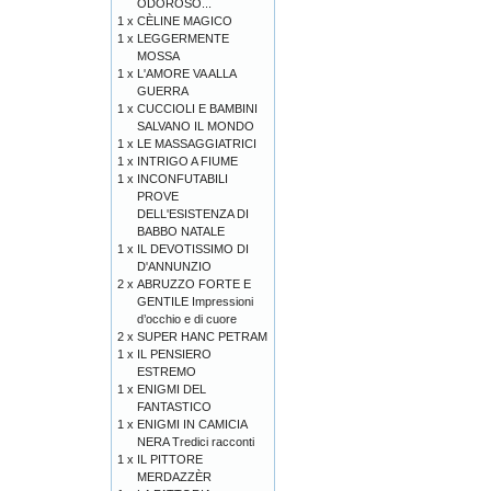
ODOROSO...
1 x
CÈLINE MAGICO
1 x
LEGGERMENTE
MOSSA
1 x
L'AMORE VA ALLA
GUERRA
1 x
CUCCIOLI E BAMBINI
SALVANO IL MONDO
1 x
LE MASSAGGIATRICI
1 x
INTRIGO A FIUME
1 x
INCONFUTABILI
PROVE
DELL'ESISTENZA DI
BABBO NATALE
1 x
IL DEVOTISSIMO DI
D'ANNUNZIO
2 x
ABRUZZO FORTE E
GENTILE Impressioni
d’occhio e di cuore
2 x
SUPER HANC PETRAM
1 x
IL PENSIERO
ESTREMO
1 x
ENIGMI DEL
FANTASTICO
1 x
ENIGMI IN CAMICIA
NERA Tredici racconti
1 x
IL PITTORE
MERDAZZÈR