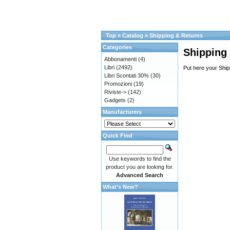
Top
»
Catalog
»
Shipping & Returns
Categories
Shipping
Abbonamenti
(4)
Libri
(2492)
Put here your Ship
Libri Scontati 30%
(30)
Promozioni
(19)
Riviste->
(142)
Gadgets
(2)
Manufacturers
Quick Find
Use keywords to find the
product you are looking for.
Advanced Search
What's New?