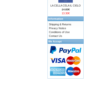
LA CELLA CELA IL CIELO
14.00€
13.30€
Information
Shipping & Returns
Privacy Notice
Conditions of Use
Contact Us
We Accept