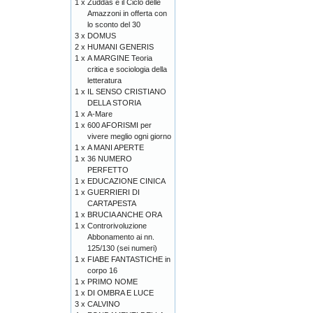
1 x
Zuddas e il Ciclo delle
Amazzoni in offerta con
lo sconto del 30
3 x
DOMUS
2 x
HUMANI GENERIS
1 x
A MARGINE Teoria
critica e sociologia della
letteratura
1 x
IL SENSO CRISTIANO
DELLA STORIA
1 x
A-Mare
1 x
600 AFORISMI per
vivere meglio ogni giorno
1 x
A MANI APERTE
1 x
36 NUMERO
PERFETTO
1 x
EDUCAZIONE CINICA
1 x
GUERRIERI DI
CARTAPESTA
1 x
BRUCIA ANCHE ORA
1 x
Controrivoluzione
Abbonamento ai nn.
125/130 (sei numeri)
1 x
FIABE FANTASTICHE in
corpo 16
1 x
PRIMO NOME
1 x
DI OMBRA E LUCE
3 x
CALVINO