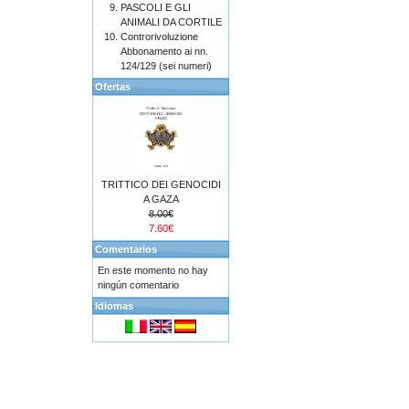
PASCOLI E GLI
ANIMALI DA CORTILE
Controrivoluzione
Abbonamento ai nn.
124/129 (sei numeri)
Ofertas
TRITTICO DEI GENOCIDI
A GAZA
8.00€
7.60€
Comentarios
En este momento no hay
ningún comentario
Idiomas