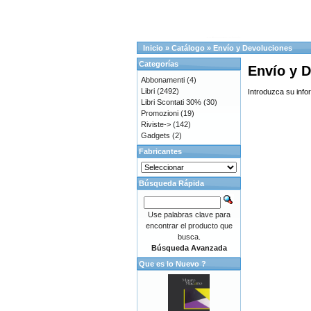
Inicio
»
Catálogo
»
Envío y Devoluciones
Categorías
Envío y 
Abbonamenti
(4)
Libri
(2492)
Introduzca su info
Libri Scontati 30%
(30)
Promozioni
(19)
Riviste->
(142)
Gadgets
(2)
Fabricantes
Búsqueda Rápida
Use palabras clave para
encontrar el producto que
busca.
Búsqueda Avanzada
Que es lo Nuevo ?