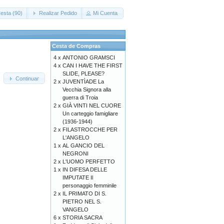
esta (90)
Realizar Pedido
Mi Cuenta
Cesta de Compras
4 x
ANTONIO GRAMSCI
4 x
CAN I HAVE THE FIRST
SLIDE, PLEASE?
Continuar
2 x
JUVENTÌADE La
Vecchia Signora alla
guerra di Troia
2 x
GIÀ VINTI NEL CUORE
Un carteggio famigliare
(1936-1944)
2 x
FILASTROCCHE PER
L'ANGELO
1 x
AL GANCIO DEL
NEGRONI
2 x
L'UOMO PERFETTO
1 x
IN DIFESA DELLE
IMPUTATE Il
personaggio femminile
2 x
IL PRIMATO DI S.
PIETRO NEL S.
VANGELO
6 x
STORIA SACRA