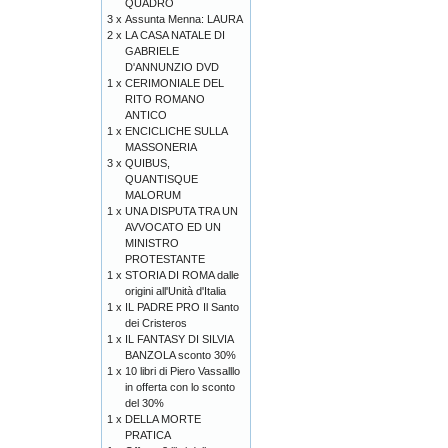
QUADRO
3 x
Assunta Menna: LAURA
2 x
LA CASA NATALE DI
GABRIELE
D'ANNUNZIO DVD
1 x
CERIMONIALE DEL
RITO ROMANO
ANTICO
1 x
ENCICLICHE SULLA
MASSONERIA
3 x
QUIBUS,
QUANTISQUE
MALORUM
1 x
UNA DISPUTA TRA UN
AVVOCATO ED UN
MINISTRO
PROTESTANTE
1 x
STORIA DI ROMA dalle
origini all'Unità d'Italia
1 x
IL PADRE PRO Il Santo
dei Cristeros
1 x
IL FANTASY DI SILVIA
BANZOLA sconto 30%
1 x
10 libri di Piero Vassalllo
in offerta con lo sconto
del 30%
1 x
DELLA MORTE
PRATICA