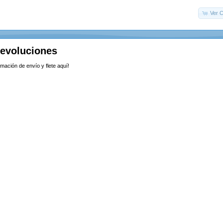
Ver C
Devoluciones
rmación de envío y flete aquí!