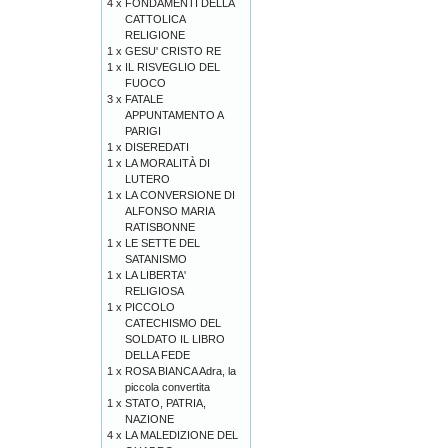
4 x
FONDAMENTI DELLA
CATTOLICA
RELIGIONE
1 x
GESU' CRISTO RE
1 x
IL RISVEGLIO DEL
FUOCO
3 x
FATALE
APPUNTAMENTO A
PARIGI
1 x
DISEREDATI
1 x
LA MORALITÀ DI
LUTERO
1 x
LA CONVERSIONE DI
ALFONSO MARIA
RATISBONNE
1 x
LE SETTE DEL
SATANISMO
1 x
LA LIBERTA'
RELIGIOSA
1 x
PICCOLO
CATECHISMO DEL
SOLDATO IL LIBRO
DELLA FEDE
1 x
ROSA BIANCA Adra, la
piccola convertita
1 x
STATO, PATRIA,
NAZIONE
4 x
LA MALEDIZIONE DEL