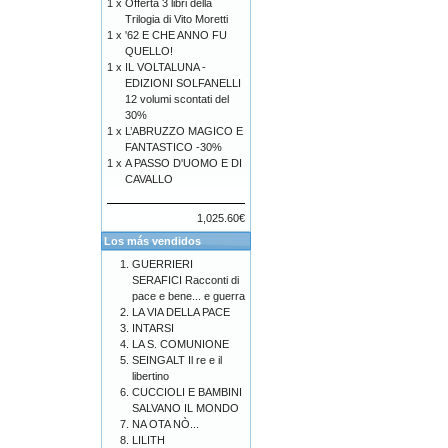
1 x
Offerta 3 libri della
Trilogia di Vito Moretti
1 x
'62 E CHE ANNO FU
QUELLO!
1 x
IL VOLTALUNA -
EDIZIONI SOLFANELLI
12 volumi scontati del
30%
1 x
L’ABRUZZO MAGICO E
FANTASTICO -30%
1 x
A PASSO D'UOMO E DI
CAVALLO
1,025.60€
Los más vendidos
GUERRIERI
SERAFICI Racconti di
pace e bene... e guerra
LA VIA DELLA PACE
INTARSI
LA S. COMUNIONE
SEINGALT Il re e il
libertino
CUCCIOLI E BAMBINI
SALVANO IL MONDO
NA OTA NÒ...
LILITH