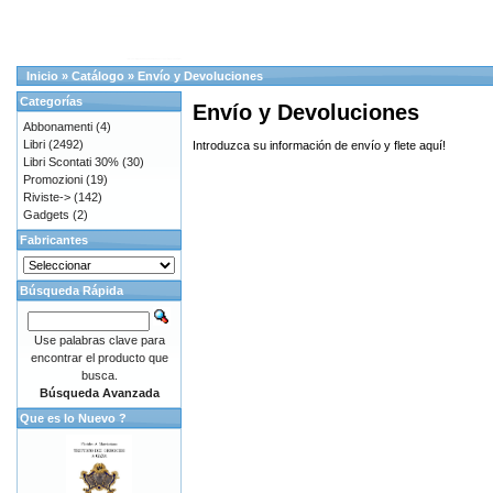
Inicio
»
Catálogo
»
Envío y Devoluciones
Categorías
Envío y Devoluciones
Abbonamenti
(4)
Libri
(2492)
Introduzca su información de envío y flete aquí!
Libri Scontati 30%
(30)
Promozioni
(19)
Riviste->
(142)
Gadgets
(2)
Fabricantes
Búsqueda Rápida
Use palabras clave para
encontrar el producto que
busca.
Búsqueda Avanzada
Que es lo Nuevo ?