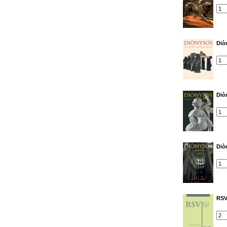
Diò
Diò
Diò
RSV