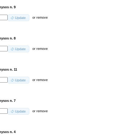
nysos n. 9
or
remove
Update
nysos n. 8
or
remove
Update
nysos n. 11
or
remove
Update
nysos n. 7
or
remove
Update
nysos n. 4