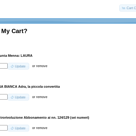
Cart C
 My Cart?
unta Menna: LAURA
or
remove
Update
A BIANCA Adra, la piccola convertita
or
remove
Update
trorivoluzione Abbonamento ai nn. 124/129 (sei numeri)
or
remove
Update