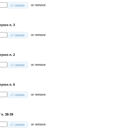
or
remove
Update
nysos n. 3
or
remove
Update
nysos n. 2
or
remove
Update
nysos n. 6
or
remove
Update
 n. 38-39
or
remove
Update