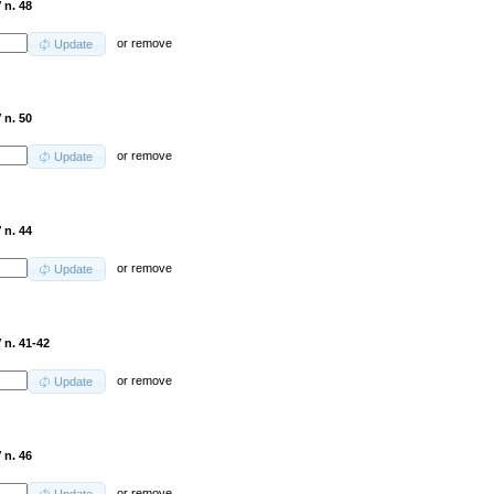
 n. 48
or
remove
Update
 n. 50
or
remove
Update
 n. 44
or
remove
Update
 n. 41-42
or
remove
Update
 n. 46
or
remove