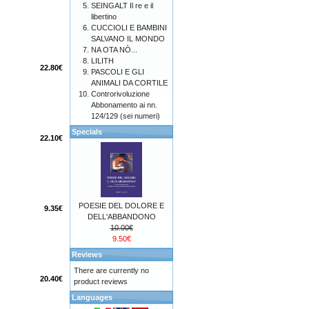
SEINGALT Il re e il
libertino
CUCCIOLI E BAMBINI
SALVANO IL MONDO
NA OTA NÒ...
LILITH
22.80€
PASCOLI E GLI
ANIMALI DA CORTILE
Controrivoluzione
Abbonamento ai nn.
124/129 (sei numeri)
Specials
22.10€
POESIE DEL DOLORE E
9.35€
DELL'ABBANDONO
10.00€
9.50€
Reviews
There are currently no
20.40€
product reviews
Languages