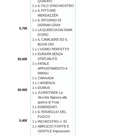
QUADRO
1 x
IL FILO D'INCHIOSTRO
1 x
IL PITTORE
MERDAZZÈR
1 x
IL RITORNO DI
DORIAN GRAY
5.70€
1 x
LA QUERCIA DAI RAMI
D'ORO
1 x
IL CAVALIERE ED IL
BUON DIO
1 x
L'UOMO PERFETTO
1 x
EUROPA SENZA
STATUALITÀ
30.00€
1 x
FATALE
APPUNTAMENTO A
PARIGI
1 x
CARA ADA
1 x
L'ASSENZA
1 x
DOMUS
30.00€
1 x
JUVENTÌADE La
Vecchia Signora alla
guerra di Troia
1 x
DISEREDATI
1 x
IL RISVEGLIO DEL
FUOCO
5.40€
1 x
INCHIOSTRO n. 91
1 x
ABRUZZO FORTE E
GENTILE Impressioni