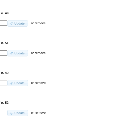
 n. 49
or
remove
Update
 n. 51
or
remove
Update
 n. 40
or
remove
Update
 n. 52
or
remove
Update