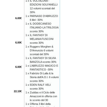
1 x
IL VOLTALUNA -
EDIZIONI SOLFANELLI
12 volumi scontati del
30%
1 x
PARNASO D'ABRUZZO
6.00€
6 libri -30%
1 x
IL DODECANESO
ITALIANO-LA TRILOGIA
sconto 30%
1 x
IL FANTASY DI
MELANIA FUSCONI
6.00€
sconto 30%
1 x
Ruggero Morghen &
D’Annunzio 6 volumi
scontati del 30%
1 x
IL FANTASY DI SILVIA
BANZOLA sconto 30%
1 x
L’ABRUZZO MAGICO E
6.00€
FANTASTICO -30%
1 x
Fabrizio Di Lalla & la
Storia dell’A.O.I. 6 volumi
sconto 30%
1 x
EDEN RALF VELI
sconto 30%
22.10€
1 x
Zuddas e il Ciclo delle
Amazzoni in offerta con
lo sconto del 30
1 x
Offerta 3 libri della