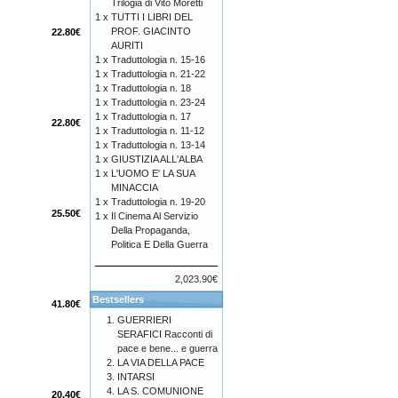
Trilogia di Vito Moretti
1 x
TUTTI I LIBRI DEL
PROF. GIACINTO
22.80€
AURITI
1 x
Traduttologia n. 15-16
1 x
Traduttologia n. 21-22
1 x
Traduttologia n. 18
1 x
Traduttologia n. 23-24
1 x
Traduttologia n. 17
22.80€
1 x
Traduttologia n. 11-12
1 x
Traduttologia n. 13-14
1 x
GIUSTIZIA ALL'ALBA
1 x
L'UOMO E' LA SUA
MINACCIA
1 x
Traduttologia n. 19-20
25.50€
1 x
Il Cinema Al Servizio
Della Propaganda,
Politica E Della Guerra
2,023.90€
Bestsellers
41.80€
GUERRIERI
SERAFICI Racconti di
pace e bene... e guerra
LA VIA DELLA PACE
INTARSI
LA S. COMUNIONE
20.40€