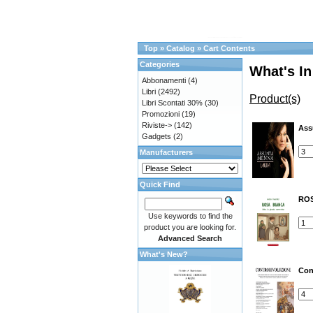
Top
»
Catalog
»
Cart Contents
Categories
What's In
Abbonamenti
(4)
Libri
(2492)
Product(s)
Libri Scontati 30%
(30)
Promozioni
(19)
Riviste->
(142)
Ass
Gadgets
(2)
Manufacturers
Quick Find
ROS
Use keywords to find the
product you are looking for.
Advanced Search
What's New?
Con