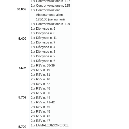
1 x
Controrivoluzione n. 127
1 x
Controrivoluzione n. 125
30.00€
1 x
Controrivoluzione
Abbonamento ai nn.
125/130 (sei numeri)
1 x
Controrivoluzione n. 129
1 x
Diònysos n. 9
1 x
Diònysos n. 8
1 x
Diònysos n. 11
5.40€
1 x
Diònysos n. 7
1 x
Diònysos n. 4
1 x
Diònysos n. 3
1 x
Diònysos n. 2
1 x
Diònysos n. 6
2 x
RSV n. 38-39
7.60€
2 x
RSV n. 49
2 x
RSV n. 51
2 x
RSV n. 40
2 x
RSV n. 52
2 x
RSV n. 48
2 x
RSV n. 50
5.70€
2 x
RSV n. 44
1 x
RSV n. 41-42
2 x
RSV n. 46
2 x
RSV n. 45
2 x
RSV n. 43
2 x
RSV n. 47
1 x
LA MALEDIZIONE DEL
5.70€