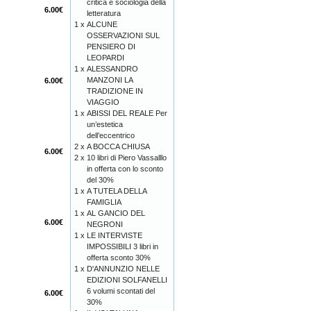
critica e sociologia della
6.00€
letteratura
1 x
ALCUNE
OSSERVAZIONI SUL
PENSIERO DI
LEOPARDI
1 x
ALESSANDRO
MANZONI LA
6.00€
TRADIZIONE IN
VIAGGIO
1 x
ABISSI DEL REALE Per
un’estetica
dell’eccentrico
2 x
A BOCCA CHIUSA
6.00€
2 x
10 libri di Piero Vassalllo
in offerta con lo sconto
del 30%
1 x
A TUTELA DELLA
FAMIGLIA
1 x
AL GANCIO DEL
6.00€
NEGRONI
1 x
LE INTERVISTE
IMPOSSIBILI 3 libri in
offerta sconto 30%
1 x
D'ANNUNZIO NELLE
EDIZIONI SOLFANELLI
6 volumi scontati del
6.00€
30%