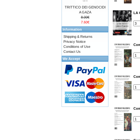
TRITTICO DEI GENOCIDI
A GAZA
LA 
8.00€
7.60€
Information
Shipping & Returns
Privacy Notice
Con
Conditions of Use
Contact Us
We Accept
Con
Con