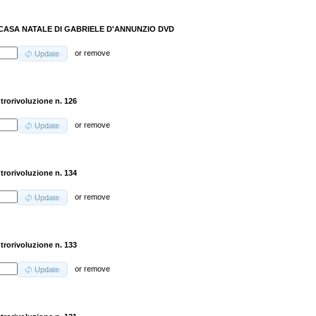
CASA NATALE DI GABRIELE D'ANNUNZIO DVD
or
remove
Update
trorivoluzione n. 126
or
remove
Update
trorivoluzione n. 134
or
remove
Update
trorivoluzione n. 133
or
remove
Update