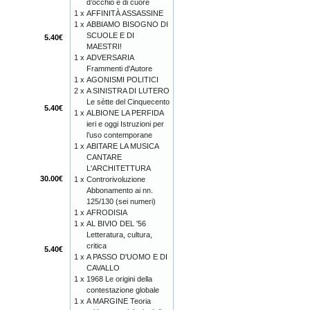
d’occhio e di cuore
1 x
AFFINITÀ ASSASSINE
1 x
ABBIAMO BISOGNO DI
SCUOLE E DI
5.40€
MAESTRI!
1 x
ADVERSARIA
Frammenti d'Autore
1 x
AGONISMI POLITICI
2 x
A SINISTRA DI LUTERO
Le sètte del Cinquecento
5.40€
1 x
ALBIONE LA PERFIDA
ieri e oggi Istruzioni per
l’uso contemporane
1 x
ABITARE LA MUSICA
CANTARE
L'ARCHITETTURA
30.00€
1 x
Controrivoluzione
Abbonamento ai nn.
125/130 (sei numeri)
1 x
AFRODISIA
1 x
AL BIVIO DEL '56
Letteratura, cultura,
critica
5.40€
1 x
A PASSO D'UOMO E DI
CAVALLO
1 x
1968 Le origini della
contestazione globale
1 x
A MARGINE Teoria