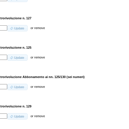
trorivoluzione n. 127
or
remove
Update
trorivoluzione n. 125
or
remove
Update
trorivoluzione Abbonamento ai nn. 125/130 (sei numeri)
or
remove
Update
trorivoluzione n. 129
or
remove
Update