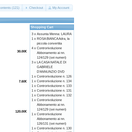
ontents (121)
Checkout
My Account
Shopping Cart
3 x
Assunta Menna: LAURA
1 x
ROSA BIANCA Adra, la
piccola convertita
4 x
Controrivoluzione
30.00€
Abbonamento ai nn.
124/129 (sei numeri)
3 x
LA CASA NATALE DI
GABRIELE
D'ANNUNZIO DVD
1 x
Controrivoluzione n. 126
1 x
Controrivoluzione n. 134
7.60€
1 x
Controrivoluzione n. 133
1 x
Controrivoluzione n. 131
1 x
Controrivoluzione n. 132
1 x
Controrivoluzione
Abbonamento ai nn.
124/129 (sei numeri)
120.00€
1 x
Controrivoluzione
Abbonamento ai nn.
126/131 (sei numeri)
1 x
Controrivoluzione n. 130