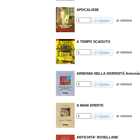
APOCALISSE
or
remove
Update
A TEMPO SCADUTO
or
remove
Update
ARMONIA NELLA DIVERSITÀ Armonía e
or
remove
Update
A MANI APERTE
or
remove
Update
ANTICHITA' ROSELLANE