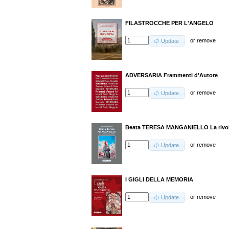
FILASTROCCHE PER L'ANGELO
or
remove
Update
ADVERSARIA Frammenti d'Autore
or
remove
Update
Beata TERESA MANGANIELLO La rivolu
or
remove
Update
I GIGLI DELLA MEMORIA
or
remove
Update