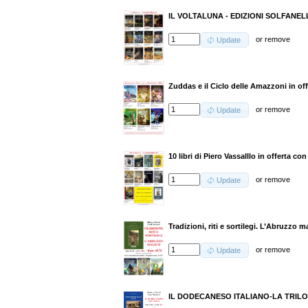
IL VOLTALUNA - EDIZIONI SOLFANELLI
or
remove
Update
Zuddas e il Ciclo delle Amazzoni in off
or
remove
Update
10 libri di Piero Vassalllo in offerta c
or
remove
Update
Tradizioni, riti e sortilegi. L’Abruzzo 
or
remove
Update
IL DODECANESO ITALIANO-LA TRILO