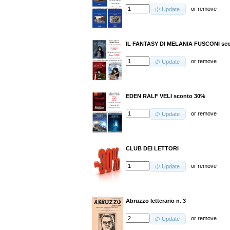
or
remove
Update
IL FANTASY DI MELANIA FUSCONI sc
or
remove
Update
EDEN RALF VELI sconto 30%
or
remove
Update
CLUB DEI LETTORI
or
remove
Update
Abruzzo letterario n. 3
or
remove
Update