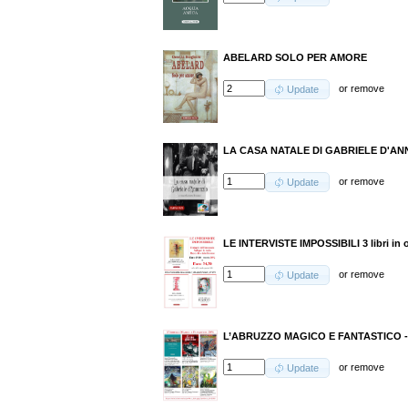
ABELARD SOLO PER AMORE
or
remove
Update
LA CASA NATALE DI GABRIELE D'AN
or
remove
Update
LE INTERVISTE IMPOSSIBILI 3 libri in 
or
remove
Update
L’ABRUZZO MAGICO E FANTASTICO 
or
remove
Update