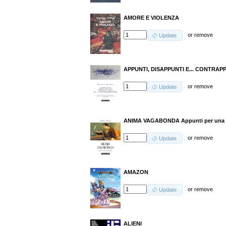
AMORE E VIOLENZA
or
remove
Update
APPUNTI, DISAPPUNTI E... CONTRAP
or
remove
Update
ANIMA VAGABONDA Appunti per una b
or
remove
Update
AMAZON
or
remove
Update
ALIENI