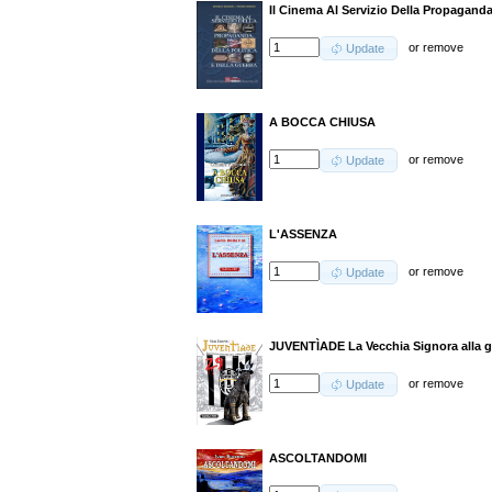
Il Cinema Al Servizio Della Propaganda,
or
remove
Update
A BOCCA CHIUSA
or
remove
Update
L'ASSENZA
or
remove
Update
JUVENTÌADE La Vecchia Signora alla gu
or
remove
Update
ASCOLTANDOMI