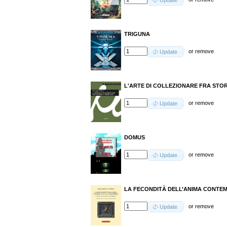
Update
TRIGUNA
or
remove
Update
L'ARTE DI COLLEZIONARE FRA STO
or
remove
Update
DOMUS
or
remove
Update
LA FECONDITÀ DELL’ANIMA CONTE
or
remove
Update