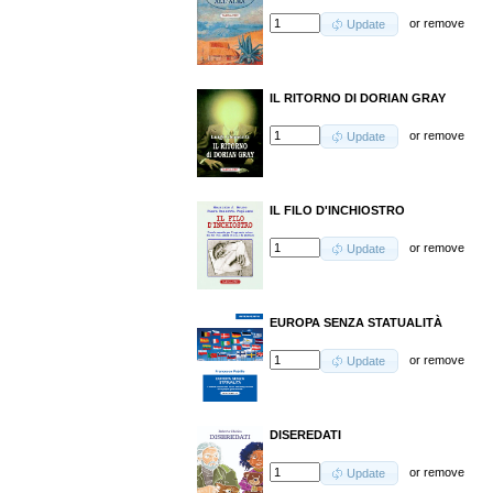
or
remove
Update
IL RITORNO DI DORIAN GRAY
or
remove
Update
IL FILO D'INCHIOSTRO
or
remove
Update
EUROPA SENZA STATUALITÀ
or
remove
Update
DISEREDATI
or
remove
Update