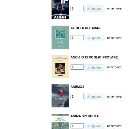
or
remove
Update
AL DI LÀ DEL MARE
or
remove
Update
ANCH'IO CI VOGLIO PROVARE
or
remove
Update
ÁNEMOS
or
remove
Update
ANIMA SPERDUTA
or
remove
Update