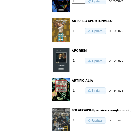
or
remove
Update
ARTU' LO SFORTUNELLO
or
remove
Update
AFORISMI
or
remove
Update
ARTIFICIALIA
or
remove
Update
600 AFORISMI per vivere meglio ogni 
or
remove
Update