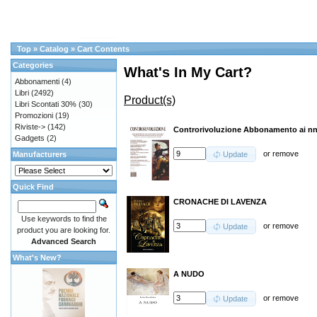
Top
»
Catalog
»
Cart Contents
Categories
What's In My Cart?
Abbonamenti
(4)
Libri
(2492)
Product(s)
Libri Scontati 30%
(30)
Promozioni
(19)
Riviste->
(142)
Controrivoluzione Abbonamento ai nn.
Gadgets
(2)
or
remove
Manufacturers
Update
Quick Find
CRONACHE DI LAVENZA
Use keywords to find the
or
remove
Update
product you are looking for.
Advanced Search
What's New?
A NUDO
or
remove
Update