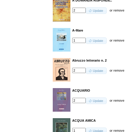
A DOMANDA RISPONDE..
or
remove
Update
A-Mare
or
remove
Update
Abruzzo letterario n. 2
or
remove
Update
ACQUARIO
or
remove
Update
ACQUA AMICA
or
remove
Update