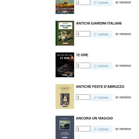
or
remove
Update
ANTICHI GIARDINI ITALIANI
or
remove
Update
72 ORE
or
remove
Update
ANTICHE FESTE D'ABRUZZO
or
remove
Update
ANCORA UN VIAGGIO
or
remove
Update