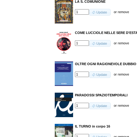
LA S. COMUNIONE
or
remove
Update
COME LUCCIOLE NELLE SERE D'EST
or
remove
Update
OLTRE OGNI RAGIONEVOLE DUBBIO
or
remove
Update
PARADOSSI SPAZIOTEMPORALI
or
remove
Update
IL TURNO in corpo 16
or
remove