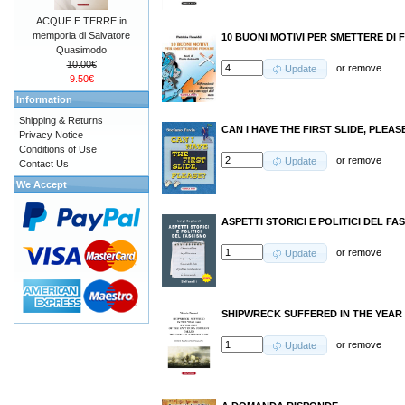
ACQUE E TERRE in
memporia di Salvatore
10 BUONI MOTIVI PER SMETTERE DI
Quasimodo
10.00€
or
remove
Update
9.50€
Information
Shipping & Returns
CAN I HAVE THE FIRST SLIDE, PLEAS
Privacy Notice
Conditions of Use
or
remove
Update
Contact Us
We Accept
ASPETTI STORICI E POLITICI DEL FA
or
remove
Update
SHIPWRECK SUFFERED IN THE YEAR 
or
remove
Update