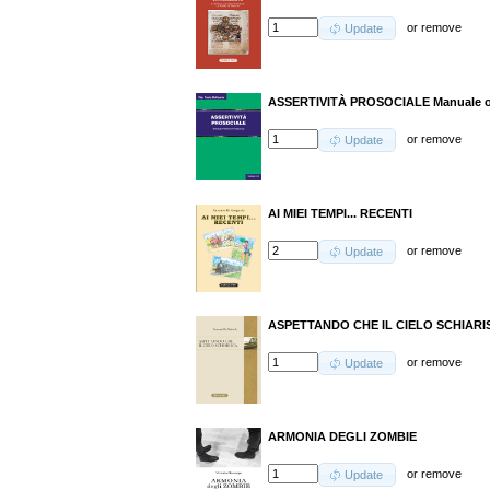
or
remove
Update
ASSERTIVITÀ PROSOCIALE Manuale ope
or
remove
Update
AI MIEI TEMPI... RECENTI
or
remove
Update
ASPETTANDO CHE IL CIELO SCHIARI
or
remove
Update
ARMONIA DEGLI ZOMBIE
or
remove
Update