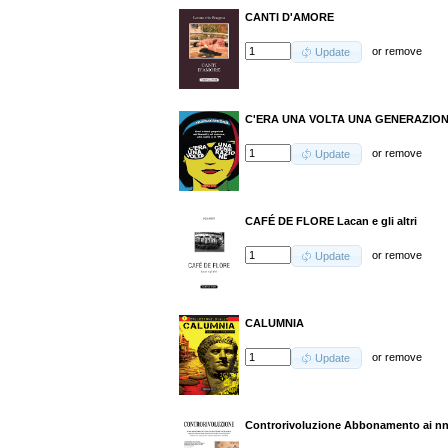
CANTI D'AMORE
or
remove
Update
C'ERA UNA VOLTA UNA GENERAZIO
or
remove
Update
CAFÉ DE FLORE Lacan e gli altri
or
remove
Update
CALUMNIA
or
remove
Update
Controrivoluzione Abbonamento ai nn.