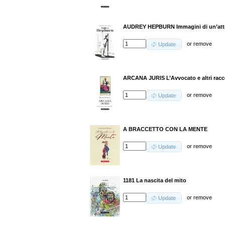
AUDREY HEPBURN Immagini di un’att
or
remove
Update
ARCANA JURIS L’Avvocato e altri racco
or
remove
Update
A BRACCETTO CON LA MENTE
or
remove
Update
1181 La nascita del mito
or
remove
Update