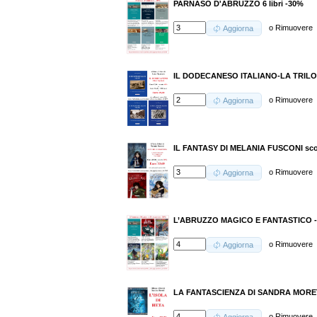
PARNASO D'ABRUZZO 6 libri -30%
o
Rimuovere
Aggiorna
IL DODECANESO ITALIANO-LA TRILO
o
Rimuovere
Aggiorna
IL FANTASY DI MELANIA FUSCONI sc
o
Rimuovere
Aggiorna
L’ABRUZZO MAGICO E FANTASTICO 
o
Rimuovere
Aggiorna
LA FANTASCIENZA DI SANDRA MORET
o
Rimuovere