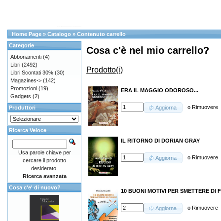
Home Page
»
Catalogo
»
Contenuto carrello
Categorie
Cosa c'è nel mio carrello?
Abbonamenti
(4)
Libri
(2492)
Prodotto(i)
Libri Scontati 30%
(30)
Magazines->
(142)
Promozioni
(19)
ERA IL MAGGIO ODOROSO...
Gadgets
(2)
o
Rimuovere
Produttori
Aggiorna
Ricerca Veloce
IL RITORNO DI DORIAN GRAY
Usa parole chiave per
o
Rimuovere
Aggiorna
cercare il prodotto
desiderato.
Ricerca avanzata
Cosa c'e' di nuovo?
10 BUONI MOTIVI PER SMETTERE DI
o
Rimuovere
Aggiorna