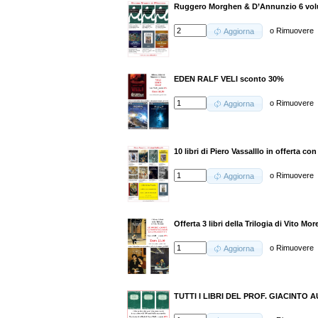
Ruggero Morghen & D’Annunzio 6 volu
o
Rimuovere
Aggiorna
EDEN RALF VELI sconto 30%
o
Rimuovere
Aggiorna
10 libri di Piero Vassalllo in offerta c
o
Rimuovere
Aggiorna
Offerta 3 libri della Trilogia di Vito More
o
Rimuovere
Aggiorna
TUTTI I LIBRI DEL PROF. GIACINTO A