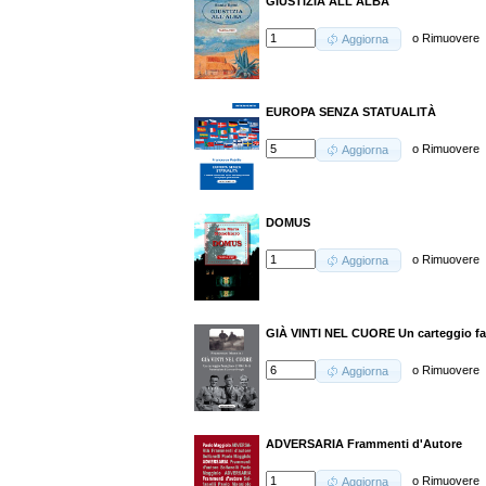
GIUSTIZIA ALL'ALBA
o
Rimuovere
Aggiorna
EUROPA SENZA STATUALITÀ
o
Rimuovere
Aggiorna
DOMUS
o
Rimuovere
Aggiorna
GIÀ VINTI NEL CUORE Un carteggio fam
o
Rimuovere
Aggiorna
ADVERSARIA Frammenti d'Autore
o
Rimuovere
Aggiorna