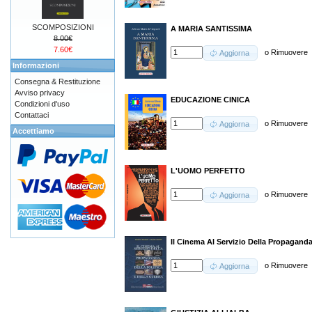
SCOMPOSIZIONI
A MARIA SANTISSIMA
8.00€
7.60€
o
Rimuovere
Aggiorna
Informazioni
Consegna & Restituzione
Avviso privacy
EDUCAZIONE CINICA
Condizioni d'uso
Contattaci
o
Rimuovere
Aggiorna
Accettiamo
L'UOMO PERFETTO
o
Rimuovere
Aggiorna
Il Cinema Al Servizio Della Propaganda,
o
Rimuovere
Aggiorna