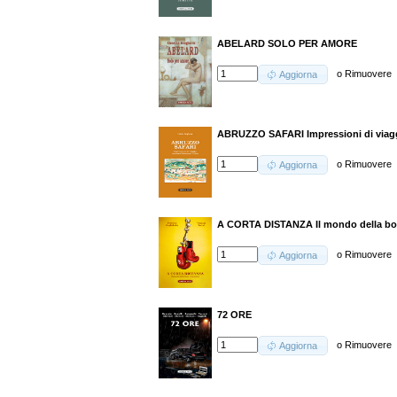
ABELARD SOLO PER AMORE
o
Rimuovere
Aggiorna
ABRUZZO SAFARI Impressioni di viag
o
Rimuovere
Aggiorna
A CORTA DISTANZA Il mondo della box
o
Rimuovere
Aggiorna
72 ORE
o
Rimuovere
Aggiorna