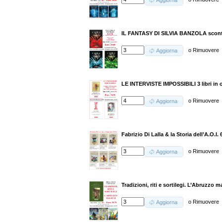
Aggiorna
IL FANTASY DI SILVIA BANZOLA scon
o
Rimuovere
Aggiorna
LE INTERVISTE IMPOSSIBILI 3 libri in 
o
Rimuovere
Aggiorna
Fabrizio Di Lalla & la Storia dell’A.O.I
o
Rimuovere
Aggiorna
Tradizioni, riti e sortilegi. L’Abruzzo 
o
Rimuovere
Aggiorna