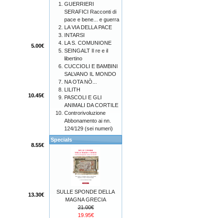
GUERRIERI
SERAFICI Racconti di
pace e bene... e guerra
LA VIA DELLA PACE
INTARSI
LA S. COMUNIONE
5.00€
SEINGALT Il re e il
libertino
CUCCIOLI E BAMBINI
SALVANO IL MONDO
NA OTA NÒ...
LILITH
10.45€
PASCOLI E GLI
ANIMALI DA CORTILE
Controrivoluzione
Abbonamento ai nn.
124/129 (sei numeri)
Specials
8.55€
SULLE SPONDE DELLA
13.30€
MAGNA GRECIA
21.00€
19.95€