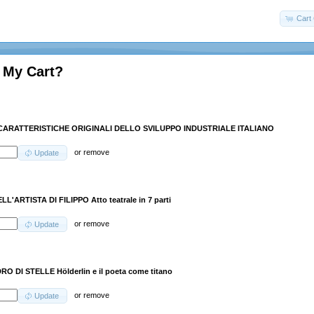
Cart 
 My Cart?
CARATTERISTICHE ORIGINALI DELLO SVILUPPO INDUSTRIALE ITALIANO
or
remove
Update
LL'ARTISTA DI FILIPPO Atto teatrale in 7 parti
or
remove
Update
RO DI STELLE Hölderlin e il poeta come titano
or
remove
Update