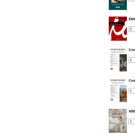
ENI
Con
Con
AB