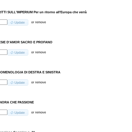
ITTI SULL'IMPERIUM Per un ritorno all’Europa che verrà
or
remove
Update
SIE D'AMOR SACRO E PROFANO
or
remove
Update
OMENOLOGIA DI DESTRA E SINISTRA
or
remove
Update
NORA CHE PASSIONE
or
remove
Update