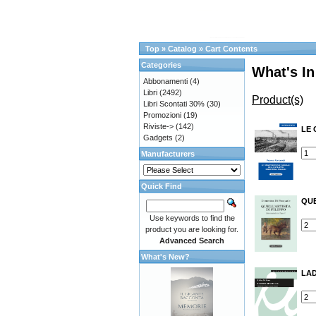
Top
»
Catalog
»
Cart Contents
Categories
What's In
Abbonamenti
(4)
Libri
(2492)
Product(s)
Libri Scontati 30%
(30)
Promozioni
(19)
Riviste->
(142)
LE 
Gadgets
(2)
Manufacturers
Quick Find
QUE
Use keywords to find the
product you are looking for.
Advanced Search
What's New?
LAD