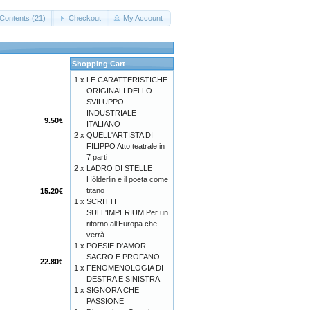
Contents (21)
Checkout
My Account
Shopping Cart
1 x
LE CARATTERISTICHE
ORIGINALI DELLO
SVILUPPO
INDUSTRIALE
9.50€
ITALIANO
2 x
QUELL'ARTISTA DI
FILIPPO Atto teatrale in
7 parti
2 x
LADRO DI STELLE
Hölderlin e il poeta come
titano
15.20€
1 x
SCRITTI
SULL'IMPERIUM Per un
ritorno all’Europa che
verrà
1 x
POESIE D'AMOR
SACRO E PROFANO
22.80€
1 x
FENOMENOLOGIA DI
DESTRA E SINISTRA
1 x
SIGNORA CHE
PASSIONE