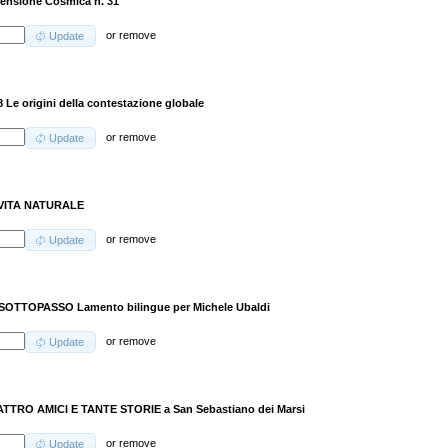
ensione Cosmica n. 31
or
remove
Update
 Le origini della contestazione globale
or
remove
Update
VITA NATURALE
or
remove
Update
SOTTOPASSO Lamento bilingue per Michele Ubaldi
or
remove
Update
TTRO AMICI E TANTE STORIE a San Sebastiano dei Marsi
or
remove
Update