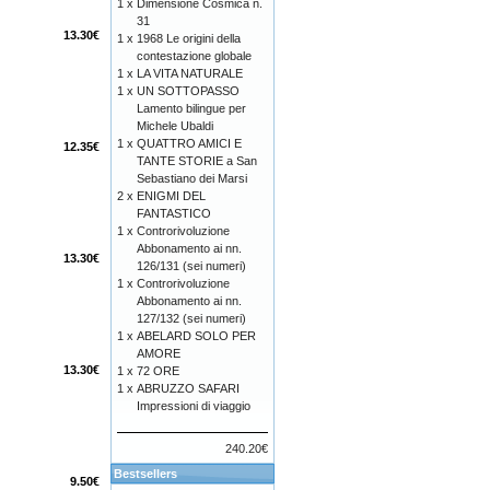
1 x
Dimensione Cosmica n.
31
13.30€
1 x
1968 Le origini della
contestazione globale
1 x
LA VITA NATURALE
1 x
UN SOTTOPASSO
Lamento bilingue per
Michele Ubaldi
1 x
QUATTRO AMICI E
12.35€
TANTE STORIE a San
Sebastiano dei Marsi
2 x
ENIGMI DEL
FANTASTICO
1 x
Controrivoluzione
Abbonamento ai nn.
13.30€
126/131 (sei numeri)
1 x
Controrivoluzione
Abbonamento ai nn.
127/132 (sei numeri)
1 x
ABELARD SOLO PER
AMORE
13.30€
1 x
72 ORE
1 x
ABRUZZO SAFARI
Impressioni di viaggio
240.20€
Bestsellers
9.50€