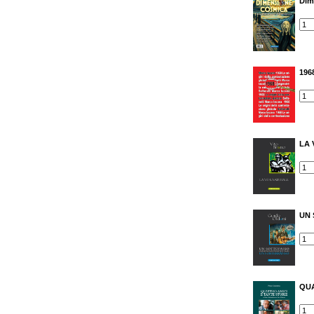
Dim
1968
LA 
UN 
QUA