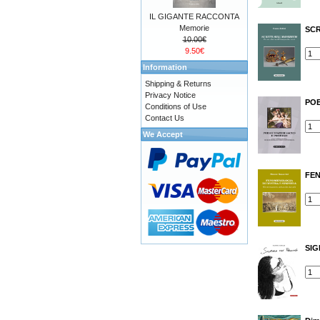
IL GIGANTE RACCONTA
Memorie
SCR
10.00€
9.50€
Information
Shipping & Returns
Privacy Notice
POE
Conditions of Use
Contact Us
We Accept
FEN
SIG