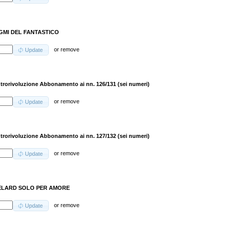
GMI DEL FANTASTICO
or
remove
Update
trorivoluzione Abbonamento ai nn. 126/131 (sei numeri)
or
remove
Update
trorivoluzione Abbonamento ai nn. 127/132 (sei numeri)
or
remove
Update
ELARD SOLO PER AMORE
or
remove
Update