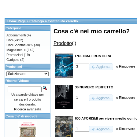
Home Page
»
Catalogo
»
Contenuto carrello
Categorie
Cosa c'è nel mio carrello?
Abbonamenti
(4)
Libri
(2492)
Prodotto(i)
Libri Scontati 30%
(30)
Magazines->
(142)
Promozioni
(19)
L'ULTIMA FRONTIERA
Gadgets
(2)
o
Rimuovere
Produttori
Aggiorna
Ricerca Veloce
36 NUMERO PERFETTO
Usa parole chiave per
o
Rimuovere
Aggiorna
cercare il prodotto
desiderato.
Ricerca avanzata
Cosa c'e' di nuovo?
600 AFORISMI per vivere meglio ogni 
o
Rimuovere
Aggiorna