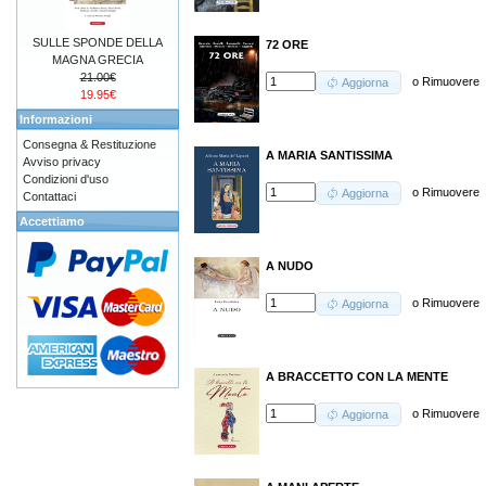
SULLE SPONDE DELLA
72 ORE
MAGNA GRECIA
21.00€
o
Rimuovere
Aggiorna
19.95€
Informazioni
Consegna & Restituzione
A MARIA SANTISSIMA
Avviso privacy
Condizioni d'uso
o
Rimuovere
Aggiorna
Contattaci
Accettiamo
A NUDO
o
Rimuovere
Aggiorna
A BRACCETTO CON LA MENTE
o
Rimuovere
Aggiorna