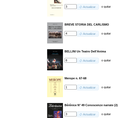
o
quitar
Actualizar
BREVE STORIA DEL CARLISMO
o
quitar
Actualizar
BELLINI Un Teatro Dell'Anima
o
quitar
Actualizar
Merope n. 67-68
o
quitar
Actualizar
Bérénice N° 49 Conoscenze narrate (2)
o
quitar
Actualizar