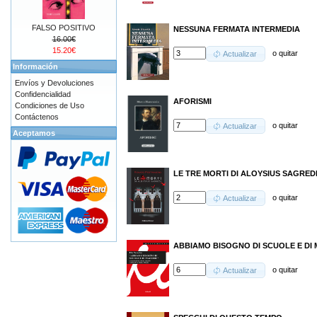
FALSO POSITIVO
NESSUNA FERMATA INTERMEDIA
16.00€
15.20€
o
quitar
Actualizar
Información
Envíos y Devoluciones
Confidencialidad
AFORISMI
Condiciones de Uso
Contáctenos
o
quitar
Actualizar
Aceptamos
LE TRE MORTI DI ALOYSIUS SAGRED
o
quitar
Actualizar
ABBIAMO BISOGNO DI SCUOLE E DI 
o
quitar
Actualizar