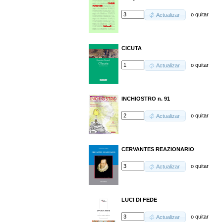
o
quitar
Actualizar
CICUTA
o
quitar
Actualizar
INCHIOSTRO n. 91
o
quitar
Actualizar
CERVANTES REAZIONARIO
o
quitar
Actualizar
LUCI DI FEDE
o
quitar
Actualizar