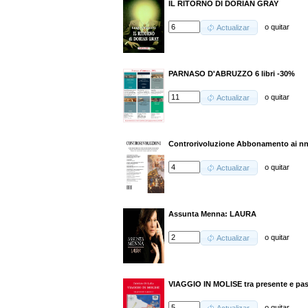
IL RITORNO DI DORIAN GRAY
o
quitar
Actualizar
PARNASO D'ABRUZZO 6 libri -30%
o
quitar
Actualizar
Controrivoluzione Abbonamento ai nn.
o
quitar
Actualizar
Assunta Menna: LAURA
o
quitar
Actualizar
VIAGGIO IN MOLISE tra presente e pa
o
quitar