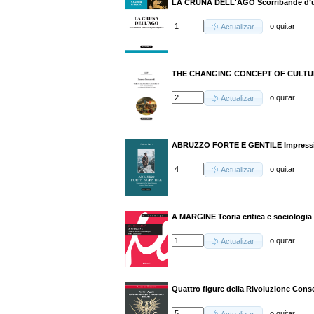
LA CRUNA DELL'AGO Scorribande d’un
o
quitar
Actualizar
THE CHANGING CONCEPT OF CULTUR
o
quitar
Actualizar
ABRUZZO FORTE E GENTILE Impression
o
quitar
Actualizar
A MARGINE Teoria critica e sociologia d
o
quitar
Actualizar
Quattro figure della Rivoluzione Cons
o
quitar