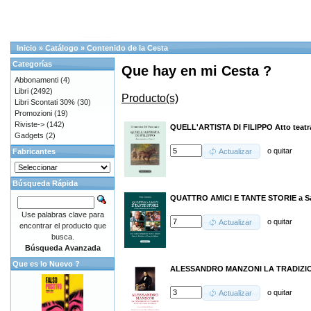
Inicio
»
Catálogo
»
Contenido de la Cesta
Categorías
Que hay en mi Cesta ?
Abbonamenti
(4)
Libri
(2492)
Producto(s)
Libri Scontati 30%
(30)
Promozioni
(19)
Riviste->
(142)
QUELL'ARTISTA DI FILIPPO Atto teatral
Gadgets
(2)
o
quitar
Fabricantes
Actualizar
Búsqueda Rápida
QUATTRO AMICI E TANTE STORIE a San
Use palabras clave para
o
quitar
Actualizar
encontrar el producto que
busca.
Búsqueda Avanzada
Que es lo Nuevo ?
ALESSANDRO MANZONI LA TRADIZIO
o
quitar
Actualizar