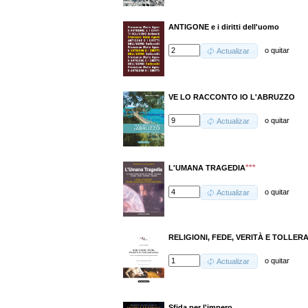
ANTIGONE e i diritti dell'uomo
o
quitar
Actualizar
VE LO RACCONTO IO L'ABRUZZO
o
quitar
Actualizar
***
L'UMANA TRAGEDIA
o
quitar
Actualizar
RELIGIONI, FEDE, VERITÀ E TOLLER
o
quitar
Actualizar
Sfida per l'impero