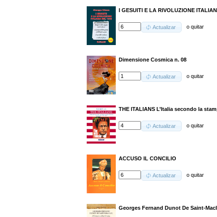
I GESUITI E LA RIVOLUZIONE ITALIA
o
quitar
Actualizar
Dimensione Cosmica n. 08
o
quitar
Actualizar
THE ITALIANS L’Italia secondo la stam
o
quitar
Actualizar
ACCUSO IL CONCILIO
o
quitar
Actualizar
Georges Fernand Dunot De Saint-Maclou