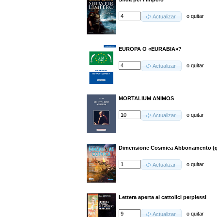
o
quitar
Actualizar
EUROPA O «EURABIA»?
o
quitar
Actualizar
MORTALIUM ANIMOS
o
quitar
Actualizar
Dimensione Cosmica Abbonamento (q
o
quitar
Actualizar
Lettera aperta ai cattolici perplessi
o
quitar
Actualizar