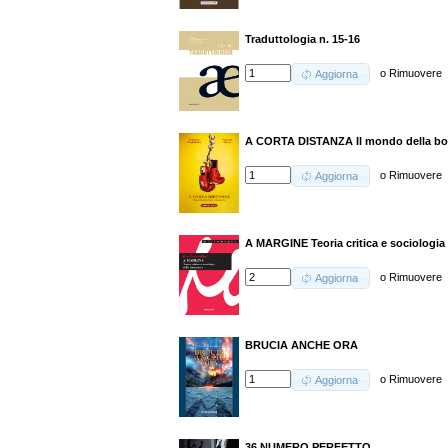
Traduttologia n. 15-16
o
Rimuovere
Aggiorna
A CORTA DISTANZA Il mondo della box
o
Rimuovere
Aggiorna
A MARGINE Teoria critica e sociologia d
o
Rimuovere
Aggiorna
BRUCIA ANCHE ORA
o
Rimuovere
Aggiorna
36 NUMERO PERFETTO