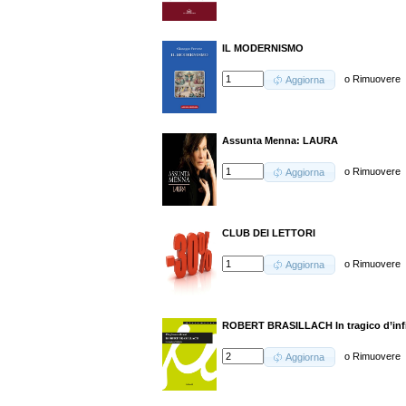
IL MODERNISMO
o
Rimuovere
Aggiorna
Assunta Menna: LAURA
o
Rimuovere
Aggiorna
CLUB DEI LETTORI
o
Rimuovere
Aggiorna
ROBERT BRASILLACH In tragico d’infi
o
Rimuovere
Aggiorna