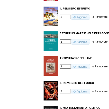
IL PENSIERO ESTREMO
o
Rimuovere
Aggiorna
AZZURRI DI MARE E VELE ERRABON
o
Rimuovere
Aggiorna
ANTICHITA' ROSELLANE
o
Rimuovere
Aggiorna
IL RISVEGLIO DEL FUOCO
o
Rimuovere
Aggiorna
IL MIO TESTAMENTO POLITICO