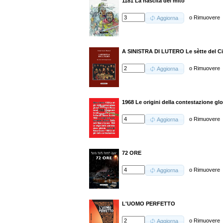
1181 La nascita del mito
o
Rimuovere
Aggiorna
A SINISTRA DI LUTERO Le sètte del C
o
Rimuovere
Aggiorna
1968 Le origini della contestazione gl
o
Rimuovere
Aggiorna
72 ORE
o
Rimuovere
Aggiorna
L'UOMO PERFETTO
o
Rimuovere
Aggiorna