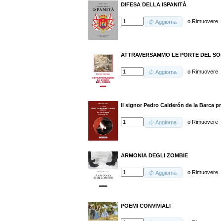
DIFESA DELLA ISPANITÀ
o
Rimuovere
Aggiorna
ATTRAVERSAMMO LE PORTE DEL S
o
Rimuovere
Aggiorna
Il signor Pedro Calderón de la Barca
o
Rimuovere
Aggiorna
ARMONIA DEGLI ZOMBIE
o
Rimuovere
Aggiorna
POEMI CONVIVIALI