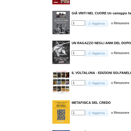
GIÀ VINTI NEL CUORE Un carteggio fam
o
Rimuovere
Aggiorna
UN RAGAZZO NEGLI ANNI DEL DOP
o
Rimuovere
Aggiorna
IL VOLTALUNA - EDIZIONI SOLFANELLI
o
Rimuovere
Aggiorna
METAFISICA DEL CREDO
o
Rimuovere
Aggiorna