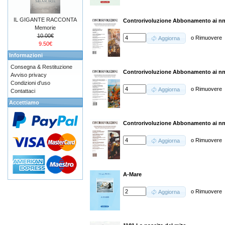
IL GIGANTE RACCONTA
Controrivoluzione Abbonamento ai nn.
Memorie
10.00€
o
Rimuovere
Aggiorna
9.50€
Informazioni
Consegna & Restituzione
Controrivoluzione Abbonamento ai nn.
Avviso privacy
Condizioni d'uso
o
Rimuovere
Aggiorna
Contattaci
Accettiamo
Controrivoluzione Abbonamento ai nn.
o
Rimuovere
Aggiorna
A-Mare
o
Rimuovere
Aggiorna