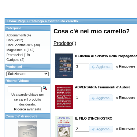
Home Page
»
Catalogo
»
Contenuto carrello
Categorie
Cosa c'è nel mio carrello?
Abbonamenti
(4)
Libri
(2492)
Prodotto(i)
Libri Scontati 30%
(30)
Magazines->
(142)
Promozioni
(19)
Il Cinema Al Servizio Della Propaganda,
Gadgets
(2)
o
Rimuovere
Produttori
Aggiorna
Ricerca Veloce
ADVERSARIA Frammenti d'Autore
Usa parole chiave per
o
Rimuovere
Aggiorna
cercare il prodotto
desiderato.
Ricerca avanzata
Cosa c'e' di nuovo?
IL FILO D'INCHIOSTRO
o
Rimuovere
Aggiorna