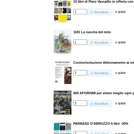
10 libri di Piero Vassalllo in offerta c
o
quitar
Actualizar
1181 La nascita del mito
o
quitar
Actualizar
Controrivoluzione Abbonamento ai nn.
o
quitar
Actualizar
600 AFORISMI per vivere meglio ogni 
o
quitar
Actualizar
PARNASO D'ABRUZZO 6 libri -30%
o
quitar