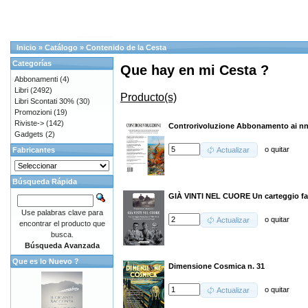
Inicio
»
Catálogo
»
Contenido de la Cesta
Categorías
Que hay en mi Cesta ?
Abbonamenti
(4)
Libri
(2492)
Producto(s)
Libri Scontati 30%
(30)
Promozioni
(19)
Riviste->
(142)
Controrivoluzione Abbonamento ai nn.
Gadgets
(2)
o
quitar
Fabricantes
Actualizar
Búsqueda Rápida
GIÀ VINTI NEL CUORE Un carteggio fam
Use palabras clave para
o
quitar
Actualizar
encontrar el producto que
busca.
Búsqueda Avanzada
Que es lo Nuevo ?
Dimensione Cosmica n. 31
o
quitar
Actualizar