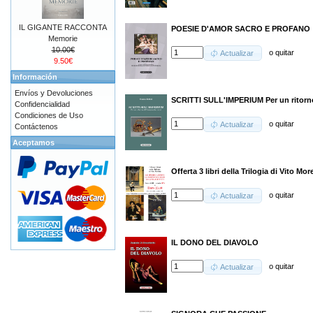
IL GIGANTE RACCONTA
POESIE D'AMOR SACRO E PROFANO
Memorie
10.00€
o
quitar
Actualizar
9.50€
Información
Envíos y Devoluciones
SCRITTI SULL'IMPERIUM Per un ritorno
Confidencialidad
Condiciones de Uso
o
quitar
Actualizar
Contáctenos
Aceptamos
Offerta 3 libri della Trilogia di Vito More
o
quitar
Actualizar
IL DONO DEL DIAVOLO
o
quitar
Actualizar