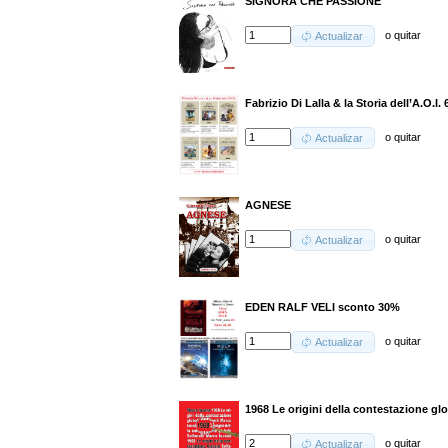
SIGNORA CHE PASSIONE
o
quitar
Actualizar
Fabrizio Di Lalla & la Storia dell’A.O.I
o
quitar
Actualizar
AGNESE
o
quitar
Actualizar
EDEN RALF VELI sconto 30%
o
quitar
Actualizar
1968 Le origini della contestazione gl
o
quitar
Actualizar