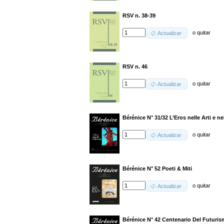
RSV n. 38-39
o
quitar
Actualizar
RSV n. 46
o
quitar
Actualizar
Bérénice N° 31/32 L’Eros nelle Arti e ne
o
quitar
Actualizar
Bérénice N° 52 Poeti & Miti
o
quitar
Actualizar
Bérénice N° 42 Centenario Del Futuri