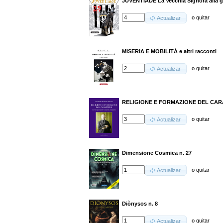
JUVENTÌADE La Vecchia Signora alla gu
o
quitar
Actualizar
MISERIA E MOBILITÀ e altri racconti
o
quitar
Actualizar
RELIGIONE E FORMAZIONE DEL CA
o
quitar
Actualizar
Dimensione Cosmica n. 27
o
quitar
Actualizar
Diònysos n. 8
o
quitar
Actualizar