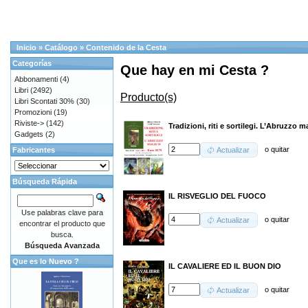
Inicio
»
Catálogo
»
Contenido de la Cesta
Categorías
Que hay en mi Cesta ?
Abbonamenti
(4)
Libri
(2492)
Producto(s)
Libri Scontati 30%
(30)
Promozioni
(19)
Riviste->
(142)
Tradizioni, riti e sortilegi. L’Abruzzo 
Gadgets
(2)
o
quitar
Fabricantes
Actualizar
Búsqueda Rápida
IL RISVEGLIO DEL FUOCO
Use palabras clave para
o
quitar
Actualizar
encontrar el producto que
busca.
Búsqueda Avanzada
Que es lo Nuevo ?
IL CAVALIERE ED IL BUON DIO
o
quitar
Actualizar