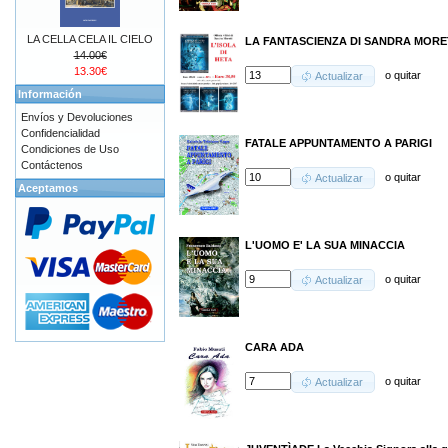
LA CELLA CELA IL CIELO
LA FANTASCIENZA DI SANDRA MORET
14.00€
13.30€
o
quitar
Actualizar
Información
Envíos y Devoluciones
Confidencialidad
FATALE APPUNTAMENTO A PARIGI
Condiciones de Uso
Contáctenos
o
quitar
Actualizar
Aceptamos
L'UOMO E' LA SUA MINACCIA
o
quitar
Actualizar
CARA ADA
o
quitar
Actualizar