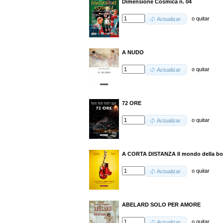
Dimensione Cosmica n. 04
o
quitar
Actualizar
A NUDO
o
quitar
Actualizar
72 ORE
o
quitar
Actualizar
A CORTA DISTANZA Il mondo della box
o
quitar
Actualizar
ABELARD SOLO PER AMORE
o
quitar
Actualizar