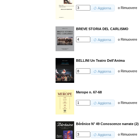
o
Rimuovere
Aggiorna
BREVE STORIA DEL CARLISMO
o
Rimuovere
Aggiorna
BELLINI Un Teatro Dell'Anima
o
Rimuovere
Aggiorna
Merope n. 67-68
o
Rimuovere
Aggiorna
Bérénice N° 49 Conoscenze narrate (2)
o
Rimuovere
Aggiorna