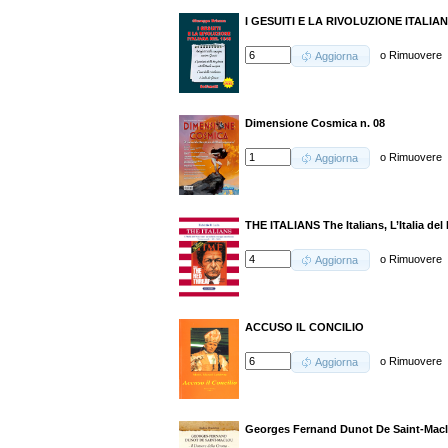
I GESUITI E LA RIVOLUZIONE ITALIA
o
Rimuovere
Aggiorna
Dimensione Cosmica n. 08
o
Rimuovere
Aggiorna
THE ITALIANS The Italians, L’Italia de
o
Rimuovere
Aggiorna
ACCUSO IL CONCILIO
o
Rimuovere
Aggiorna
Georges Fernand Dunot De Saint-Maclou