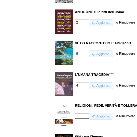
ANTIGONE e i diritti dell'uomo
o
Rimuovere
Aggiorna
VE LO RACCONTO IO L'ABRUZZO
o
Rimuovere
Aggiorna
***
L'UMANA TRAGEDIA
o
Rimuovere
Aggiorna
RELIGIONI, FEDE, VERITÀ E TOLLER
o
Rimuovere
Aggiorna
Sfida per l'impero