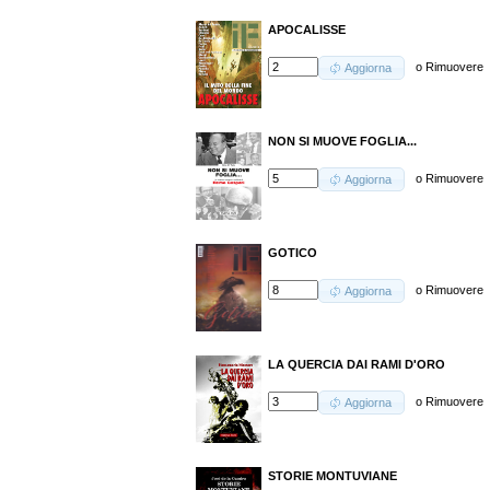
APOCALISSE
o
Rimuovere
Aggiorna
NON SI MUOVE FOGLIA...
o
Rimuovere
Aggiorna
GOTICO
o
Rimuovere
Aggiorna
LA QUERCIA DAI RAMI D'ORO
o
Rimuovere
Aggiorna
STORIE MONTUVIANE