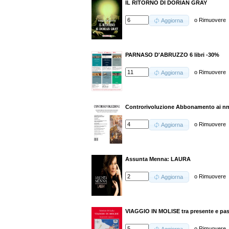
IL RITORNO DI DORIAN GRAY
o
Rimuovere
Aggiorna
PARNASO D'ABRUZZO 6 libri -30%
o
Rimuovere
Aggiorna
Controrivoluzione Abbonamento ai nn.
o
Rimuovere
Aggiorna
Assunta Menna: LAURA
o
Rimuovere
Aggiorna
VIAGGIO IN MOLISE tra presente e pa
o
Rimuovere