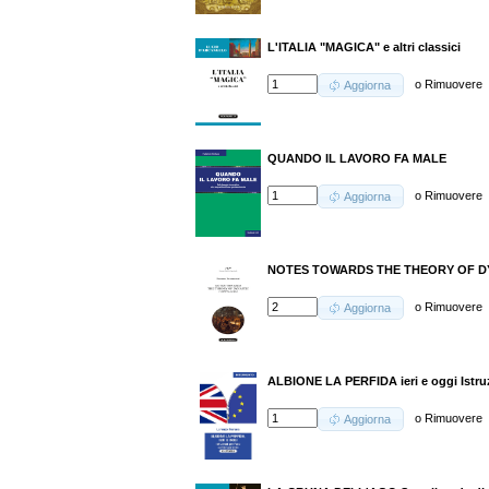
L'ITALIA "MAGICA" e altri classici
o
Rimuovere
Aggiorna
QUANDO IL LAVORO FA MALE
o
Rimuovere
Aggiorna
NOTES TOWARDS THE THEORY OF DY
o
Rimuovere
Aggiorna
ALBIONE LA PERFIDA ieri e oggi Istru
o
Rimuovere
Aggiorna