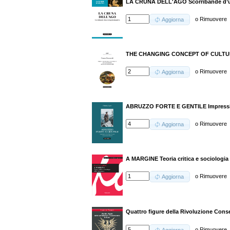
LA CRUNA DELL'AGO Scorribande d’un
o
Rimuovere
Aggiorna
THE CHANGING CONCEPT OF CULTUR
o
Rimuovere
Aggiorna
ABRUZZO FORTE E GENTILE Impression
o
Rimuovere
Aggiorna
A MARGINE Teoria critica e sociologia d
o
Rimuovere
Aggiorna
Quattro figure della Rivoluzione Cons
o
Rimuovere