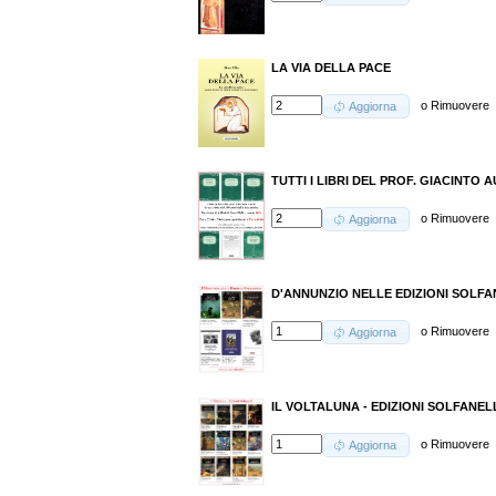
LA VIA DELLA PACE
o
Rimuovere
Aggiorna
TUTTI I LIBRI DEL PROF. GIACINTO A
o
Rimuovere
Aggiorna
D'ANNUNZIO NELLE EDIZIONI SOLFANEL
o
Rimuovere
Aggiorna
IL VOLTALUNA - EDIZIONI SOLFANELLI
o
Rimuovere
Aggiorna