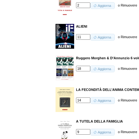
o
Rimuovere
Aggiorna
ALIENI
o
Rimuovere
Aggiorna
Ruggero Morghen & D’Annunzio 6 volu
o
Rimuovere
Aggiorna
LA FECONDITÀ DELL’ANIMA CONTE
o
Rimuovere
Aggiorna
A TUTELA DELLA FAMIGLIA
o
Rimuovere
Aggiorna