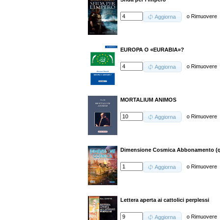
o
Rimuovere
Aggiorna
EUROPA O «EURABIA»?
o
Rimuovere
Aggiorna
MORTALIUM ANIMOS
o
Rimuovere
Aggiorna
Dimensione Cosmica Abbonamento (q
o
Rimuovere
Aggiorna
Lettera aperta ai cattolici perplessi
o
Rimuovere
Aggiorna