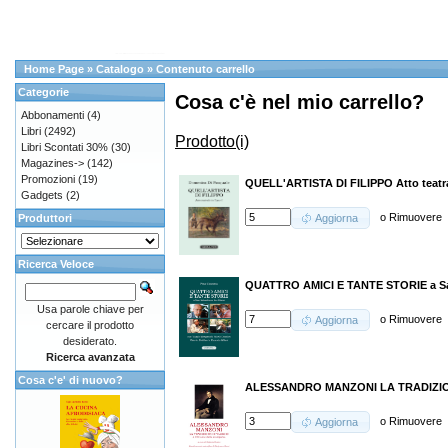
Home Page
»
Catalogo
»
Contenuto carrello
Categorie
Cosa c'è nel mio carrello?
Abbonamenti
(4)
Libri
(2492)
Prodotto(i)
Libri Scontati 30%
(30)
Magazines->
(142)
Promozioni
(19)
QUELL'ARTISTA DI FILIPPO Atto teatral
Gadgets
(2)
o
Rimuovere
Produttori
Aggiorna
Ricerca Veloce
QUATTRO AMICI E TANTE STORIE a San
Usa parole chiave per
o
Rimuovere
Aggiorna
cercare il prodotto
desiderato.
Ricerca avanzata
Cosa c'e' di nuovo?
ALESSANDRO MANZONI LA TRADIZIO
o
Rimuovere
Aggiorna