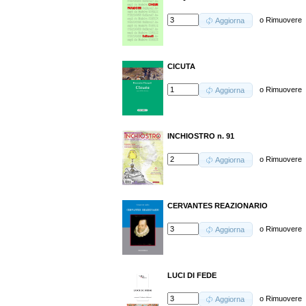
o
Rimuovere
Aggiorna
CICUTA
o
Rimuovere
Aggiorna
INCHIOSTRO n. 91
o
Rimuovere
Aggiorna
CERVANTES REAZIONARIO
o
Rimuovere
Aggiorna
LUCI DI FEDE
o
Rimuovere
Aggiorna