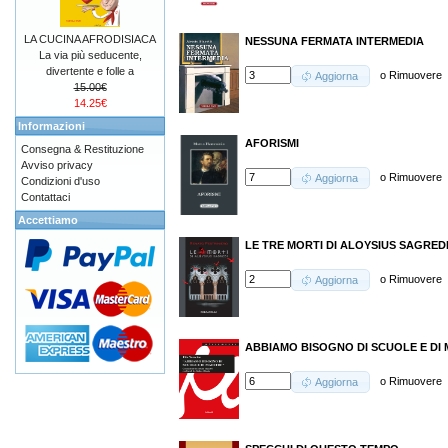
LA CUCINA AFRODISIACA
NESSUNA FERMATA INTERMEDIA
La via più seducente,
divertente e folle a
o
Rimuovere
Aggiorna
15.00€
14.25€
Informazioni
AFORISMI
Consegna & Restituzione
Avviso privacy
o
Rimuovere
Aggiorna
Condizioni d'uso
Contattaci
Accettiamo
LE TRE MORTI DI ALOYSIUS SAGRED
o
Rimuovere
Aggiorna
ABBIAMO BISOGNO DI SCUOLE E DI 
o
Rimuovere
Aggiorna