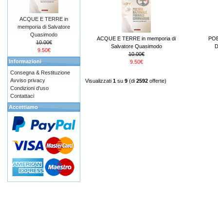
ACQUE E TERRE in
memporia di Salvatore
Quasimodo
ACQUE E TERRE in memporia di
POE
10.00€
Salvatore Quasimodo
D
9.50€
10.00€
Informazioni
9.50€
Consegna & Restituzione
Avviso privacy
Visualizzati
1
su
9
(di
2592
offerte)
Condizioni d'uso
Contattaci
Accettiamo