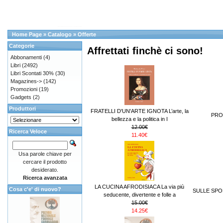
Home Page
»
Catalogo
»
Offerte
Categorie
Affrettati finchè ci sono!
Abbonamenti
(4)
Libri
(2492)
Libri Scontati 30%
(30)
Magazines->
(142)
Promozioni
(19)
Gadgets
(2)
Produttori
FRATELLI D'UN'ARTE IGNOTA L’arte, la
PRO
bellezza e la politica in I
12.00€
Ricerca Veloce
11.40€
Usa parole chiave per
cercare il prodotto
desiderato.
Ricerca avanzata
LA CUCINA AFRODISIACA La via più
Cosa c'e' di nuovo?
SULLE SPO
seducente, divertente e folle a
15.00€
14.25€